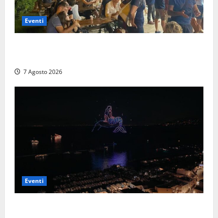
Eventi
A Civitavecchia quindici giorni di pesce “in strada”
con Il Padellone
7 Agosto 2026
Eventi
Capri si racconta di notte con 500 droni: apre la