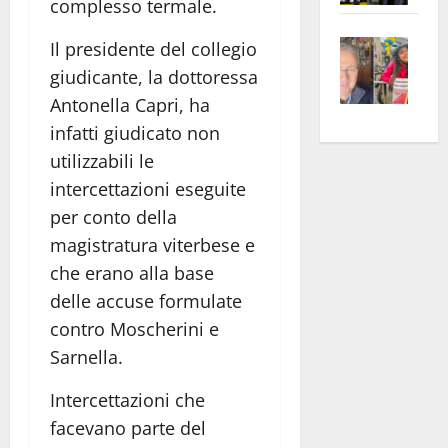
complesso termale.
apre
Area
Vite
la
sogl
Il presidente del collegio
–
rass
Isee
giudicante, la dottoressa
A
atte
a
Antonella Capri, ha
Omb
anc
26mi
infatti giudicato non
Fest
Cont
euro
utilizzabili le
Fron
Vald
per
intercettazioni eseguite
e
e
l’an
per conto della
Gabb
Zang
acca
vis
magistratura viterbese e
202
a
che erano alla base
vis
delle accuse formulate
contro Moscherini e
Sarnella.
Intercettazioni che
facevano parte del