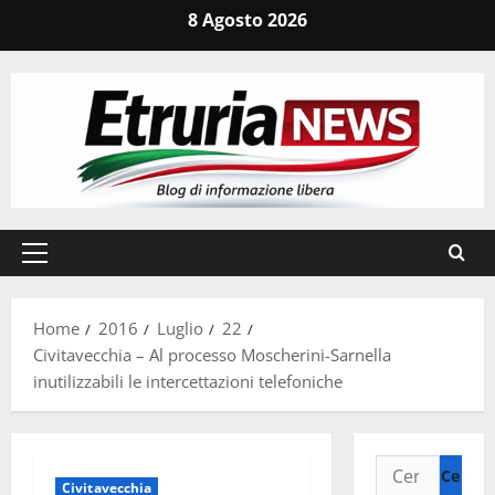
Vai
8 Agosto 2026
al
contenuto
Menu
principale
Home
2016
Luglio
22
Civitavecchia – Al processo Moscherini-Sarnella
inutilizzabili le intercettazioni telefoniche
Ricerca
Civitavecchia