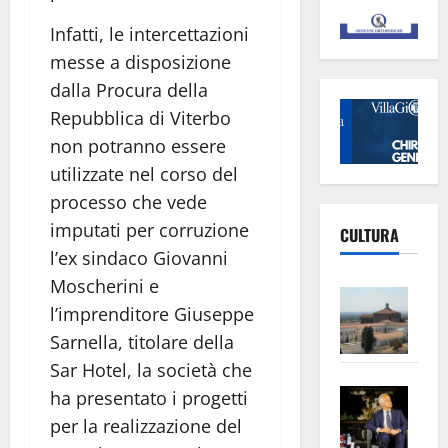
Infatti, le intercettazioni
messe a disposizione
dalla Procura della
Repubblica di Viterbo
non potranno essere
utilizzate nel corso del
processo che vede
imputati per corruzione
CULTURA
l’ex sindaco Giovanni
Moscherini e
Vite
l’imprenditore Giuseppe
–
Sarnella, titolare della
L’Un
ampl
Sar Hotel, la società che
Saba
la
ha presentato i progetti
–
No
per la realizzazione del
Pian
Tax