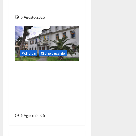
dell’AIA e non ha informato
il Consiglio”
6 Agosto 2026
Politica
Civitavecchia
Civitavecchia – Fratelli
d’Italia sulle Terme
Imperiali: “Piendibene e
Cangani spieghino perché
stanno bloccando
un’occasione storica”
6 Agosto 2026