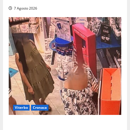
serata Antonello Venditti
7 Agosto 2026
Viterbo
Cronaca
Svaligiano una farmacia a Viterbo davanti alle
telecamere, poi commettono altri furti a Orte: è