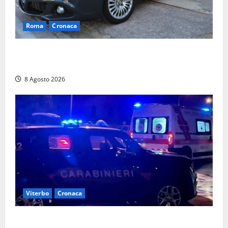
Roma
Cronaca
Sorpresi con cocaina e hashish: due denunciati a Tor
Sapienza
8 Agosto 2026
Viterbo
Cronaca
Entra armato nel bar a San Martino e minaccia il