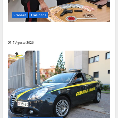
Cronaca
Frosinone
Assalto armato al Conad di Ceccano: lo schianto in
camper e l’arresto lampo a Frosinone
7 Agosto 2026