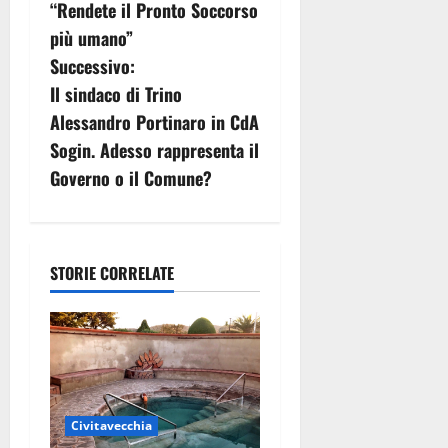
v
“Rendete il Pronto Soccorso
più umano”
i
Successivo:
g
Il sindaco di Trino
Alessandro Portinaro in CdA
a
Sogin. Adesso rappresenta il
z
Governo o il Comune?
i
o
STORIE CORRELATE
n
e
a
r
Civitavecchia