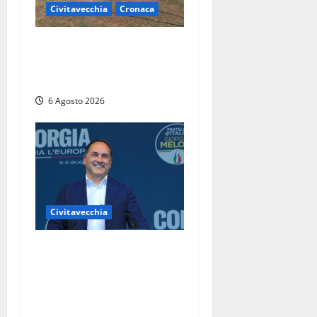
Civitavecchia
Cronaca
Civitavecchia – Vasto
incendio al Sasso, maxi
mobilitazione di soccorsi
6 Agosto 2026
Civitavecchia
Civitavecchia – Fosso
Crepacuore, Grasso (FdI): “Il
Comune sapeva del parere
favorevole al rinnovo