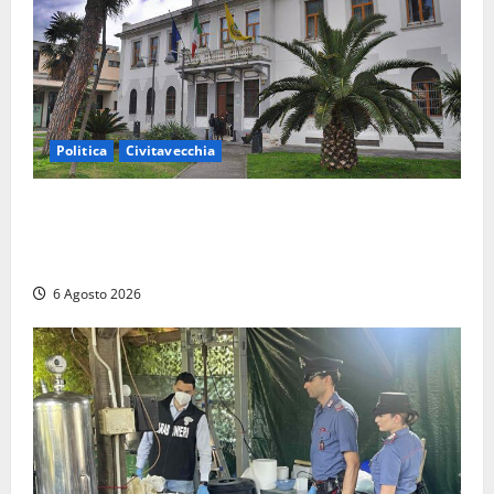
Politica
Civitavecchia
Civitavecchia – Fratelli d’Italia sulle Terme Imperiali:
“Piendibene e Cangani spieghino perché stanno
bloccando un’occasione storica”
6 Agosto 2026