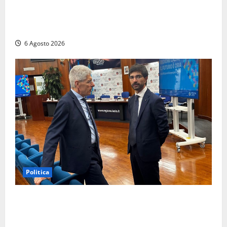
Viterbo – Ombre Festival chiude con successo e
pensa al futuro: “Ora progetto pilota per una Fiera
del Libro nella Tuscia”
6 Agosto 2026
Politica
Sicurezza nei Comuni del Lazio, il consigliere
Sabatini (FdI) presenta proposta di legge per alzare
la qualità della vita