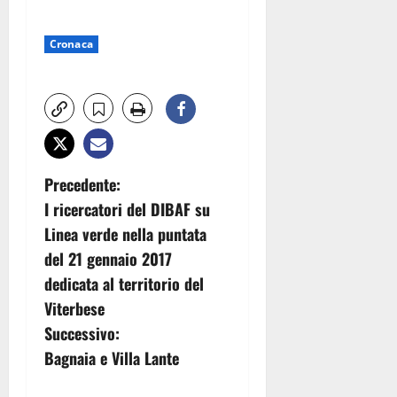
Cronaca
N
Precedente:
I ricercatori del DIBAF su
a
Linea verde nella puntata
v
del 21 gennaio 2017
dedicata al territorio del
i
Viterbese
g
Successivo:
Bagnaia e Villa Lante
a