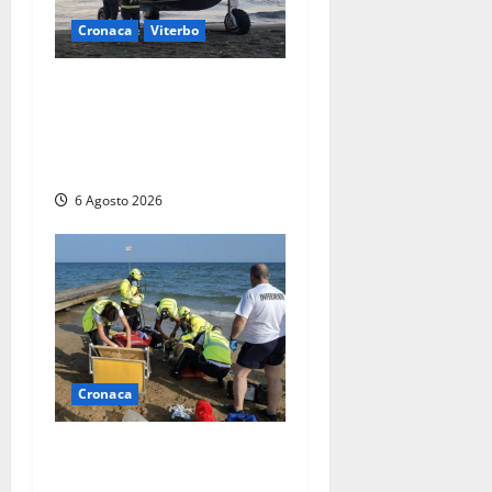
Cronaca
Viterbo
Imbarcazione si capovolge
al Lago di Bolsena, quattro
persone messe in salvo dai
vigili del fuoco
6 Agosto 2026
Cronaca
Tuffo vietato dal pontile,
muore un 17enne dopo