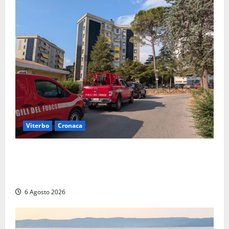
Viterbo
Cronaca
Viterbo, paura in via Murialdo: anziano minaccia di
lanciarsi dal settimo piano, salvato dai soccorritori
(FOTO)
6 Agosto 2026