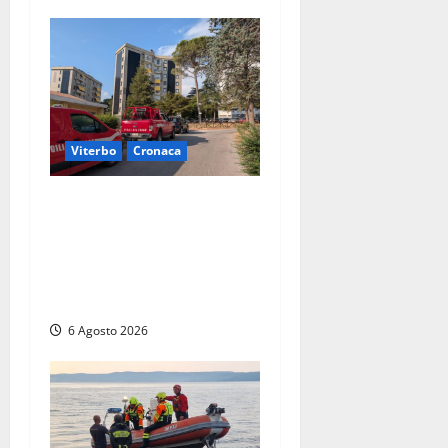
Viterbo
Cronaca
Viterbo, paura in via
Murialdo: anziano minaccia
di lanciarsi dal settimo
piano, salvato dai
soccorritori (FOTO)
6 Agosto 2026