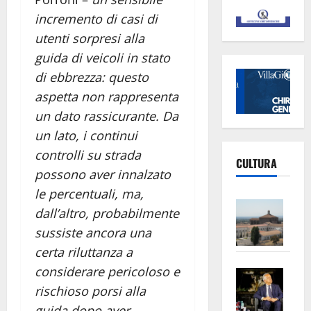
incremento di casi di
utenti sorpresi alla
guida di veicoli in stato
di ebbrezza: questo
aspetta non rappresenta
un dato rassicurante. Da
un lato, i continui
controlli su strada
CULTURA
possono aver innalzato
le percentuali, ma,
Vite
dall’altro, probabilmente
–
sussiste ancora una
L’Un
certa riluttanza a
ampl
considerare pericoloso e
Saba
la
–
No
rischioso porsi alla
Pian
Tax
guida dopo aver