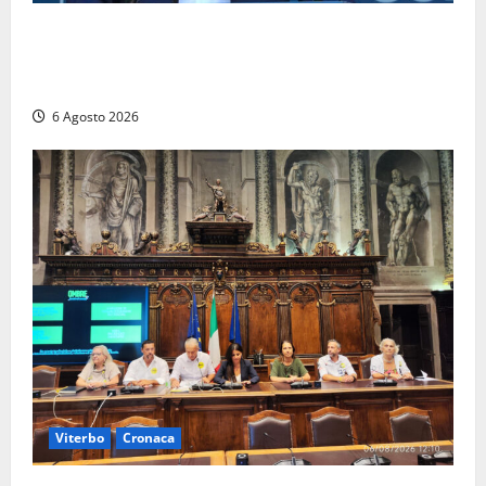
Civitavecchia – Fosso Crepacuore, Grasso (FdI): “Il
Comune sapeva del parere favorevole al rinnovo
dell’AIA e non ha informato il Consiglio”
6 Agosto 2026
Viterbo
Cronaca