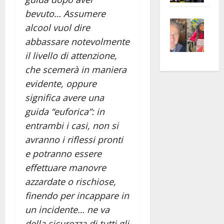
apre
Area
bevuto… Assumere
Vite
la
sogl
alcool vuol dire
–
rass
Isee
abbassare notevolmente
A
atte
a
il livello di attenzione,
Omb
anc
26mi
che scemerà in maniera
Fest
Cont
euro
evidente, oppure
Fron
Vald
per
e
e
significa avere una
l’an
Gabb
Zang
acca
guida “euforica”: in
vis
202
entrambi i casi, non si
a
avranno i riflessi pronti
vis
e potranno essere
effettuare manovre
azzardate o rischiose,
finendo per incappare in
un incidente… ne va
della sicurezza di tutti gli