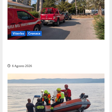
Viterbo
Cronaca
Viterbo, paura in via Murialdo: anziano minaccia di
lanciarsi dal settimo piano, salvato dai soccorritori
(FOTO)
6 Agosto 2026