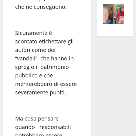
Vite
la
sogl
che ne conseguono.
–
rass
Isee
A
atte
a
Omb
anc
26mi
Sicuramente è
Fest
Cont
euro
scontato etichettare gli
Fron
Vald
per
autori come dei
e
e
l’an
“vandali”, che hanno in
Gabb
Zang
acca
vis
spregio il patrimonio
202
a
pubblico e che
vis
meriterebbero di essere
severamente puniti.
Ma cosa pensare
quando i responsabili
potrebbero essere