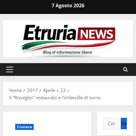
Vai
7 Agosto 2026
al
contenuto
Menu
principale
Home
2017
Aprile
23
Il “Risveglio” restaurato e l’imbecille di turno
Ricerca
Cronaca
per: