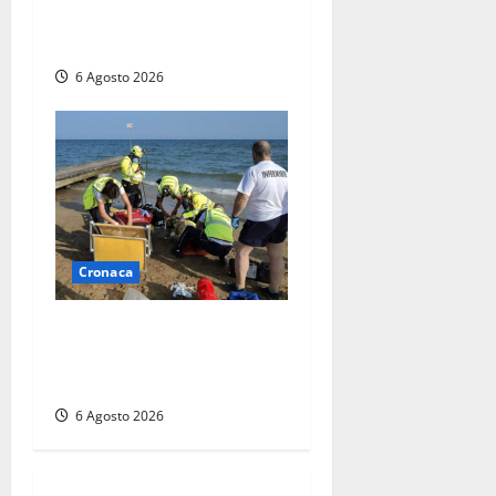
persone messe in salvo dai
vigili del fuoco
6 Agosto 2026
Cronaca
Tuffo vietato dal pontile,
muore un 17enne dopo
quattro giorni di agonia
6 Agosto 2026