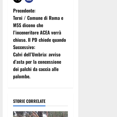
N
Precedente:
Terni / Comune di Roma e
a
M5S dicono che
v
l’inceneritore ACEA verrà
chiuso. Il PD chiede quando
i
Successivo:
g
Calvi dell’Umbria: avviso
d’asta per la concessione
a
dei palchi da caccia alle
z
palombe.
i
o
STORIE CORRELATE
n