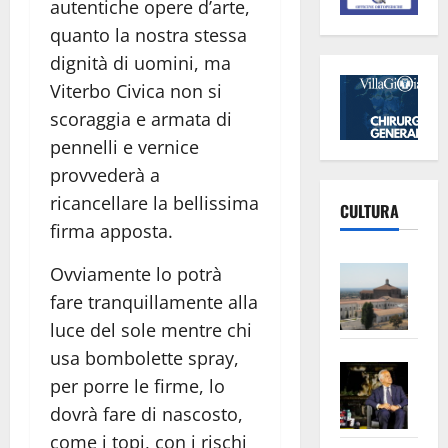
autentiche opere d’arte,
quanto la nostra stessa
dignità di uomini, ma
Viterbo Civica non si
scoraggia e armata di
pennelli e vernice
provvederà a
ricancellare la bellissima
CULTURA
firma apposta.
Vite
Ovviamente lo potrà
–
fare tranquillamente alla
L’Un
luce del sole mentre chi
ampl
usa bombolette spray,
Saba
la
per porre le firme, lo
–
No
dovrà fare di nascosto,
Pian
Tax
come i topi, con i rischi
apre
Area