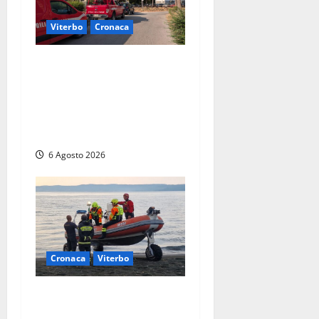
Viterbo
Cronaca
Viterbo, paura in via
Murialdo: anziano minaccia
di lanciarsi dal settimo
piano, salvato dai
soccorritori (FOTO)
6 Agosto 2026
Cronaca
Viterbo
Imbarcazione si capovolge
al Lago di Bolsena, quattro