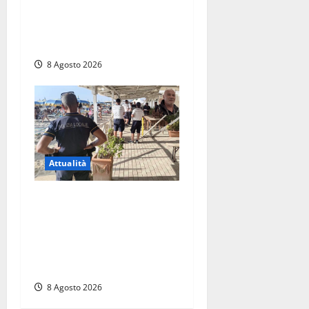
Cavallari: dal tuffo nel lago
di Vico ai 37 giorni di
ricerche
8 Agosto 2026
Attualità
Sant’Agostino, la beffa de
“La Scogliera”: il Comune
autorizza il chiosco due
giorni dopo i sigilli, ma lo
stabilimento resta bloccato
8 Agosto 2026