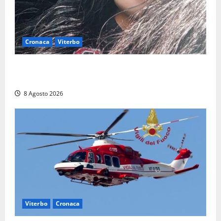
Cronaca
Viterbo
Aveva compiuto 23 anni ieri: Benedetta trovata
morta nell’ex Consorzio agrario
8 Agosto 2026
Viterbo
Cronaca