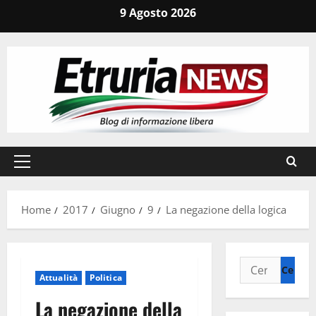
Vai
9 Agosto 2026
al
contenuto
Menu
principale
Home
2017
Giugno
9
La negazione della logica
Ricerca
Attualità
Politica
per:
La negazione della