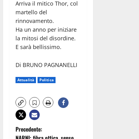
Arriva il mitico Thor, col
martello del
rinnovamento.
Ha un anno per iniziare
la mitosi del disordine.
E sarà bellissimo.
Di BRUNO PAGNANELLI
Attualità
Politica
N
Precedente:
NARNI: fibra ottica, senso