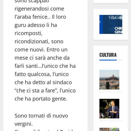
sono scappati
rigenerandosi come
l’araba fenice.. Il loro
guru adesso li ha
ricomposti,
ricondizionati, sono
come nuovi. Entro un
CULTURA
mese ci sarà anche da
farli santi…l’unico che ha
Vite
fatto qualcosa, l’unico
–
che ha detto al sindaco
L’Un
“che ci sta a fare”, l’unico
ampl
che ha portato gente.
Saba
la
–
No
Pian
Sono tornati di nuovo
Tax
apre
Area
vergini.
Vite
la
sogl