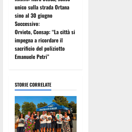
a
unico sulla strada Ortana
v
sino al 30 giugno
Successivo:
i
Orvieto, Consap: “La città si
g
impegna a ricordare il
sacrificio del poliziotto
a
Emanuele Petri”
z
i
STORIE CORRELATE
o
n
e
a