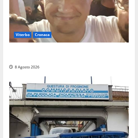
Viterbo
Cronaca
Brutto incidente stradale per Alessio Fiorillo:
Viterbo si stringe al suo “ciuffo”
8 Agosto 2026