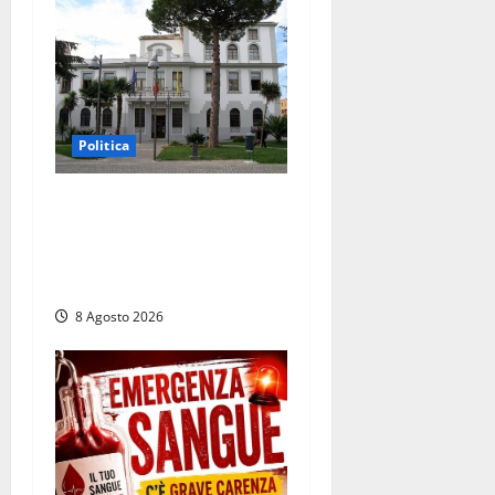
Politica
Civitavecchia – Accesso agli
atti, il Pd fa chiarezza: “Non
è stato ridotto nessun
diritto”
8 Agosto 2026