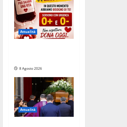
Attualità
Emergenza sangue al
Gemelli: servono subito
donatori dei gruppi 0+ e 0-
8 Agosto 2026
Attualità
L’ultimo saluto a Luigi