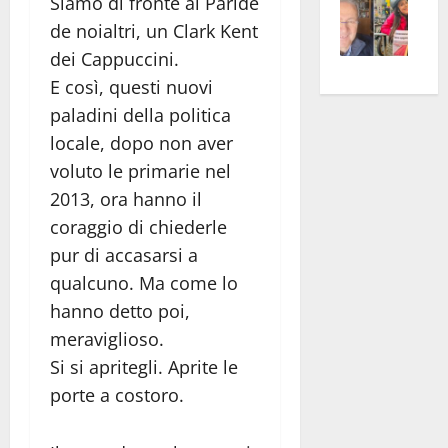
Siamo di fronte al Paride
–
rass
Isee
de noialtri, un Clark Kent
A
atte
a
dei Cappuccini.
Omb
anc
26mi
E così, questi nuovi
Fest
Cont
euro
paladini della politica
Fron
Vald
per
locale, dopo non aver
e
e
l’an
Gabb
voluto le primarie nel
Zang
acca
vis
202
2013, ora hanno il
a
coraggio di chiederle
vis
pur di accasarsi a
qualcuno. Ma come lo
hanno detto poi,
meraviglioso.
Si si apritegli. Aprite le
porte a costoro.