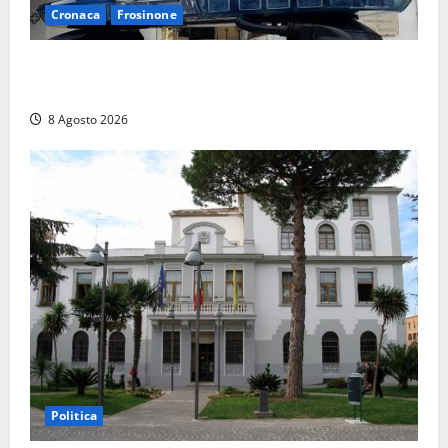
Cronaca
Frosinone
Auto sospetta fermata a Fiuggi: la polizia trova un
coltello, cocaina e hashish. Quattro nei guai
8 Agosto 2026
Politica