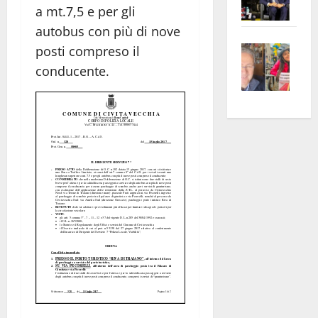
a mt.7,5 e per gli
Pian
Tax
apre
autobus con più di nove
Area
Vite
la
sogl
posti compreso il
–
rass
Isee
conducente.
A
atte
a
Omb
anc
26mi
Fest
Cont
euro
Fron
Vald
per
e
e
l’an
Gabb
Zang
acca
vis
202
a
vis