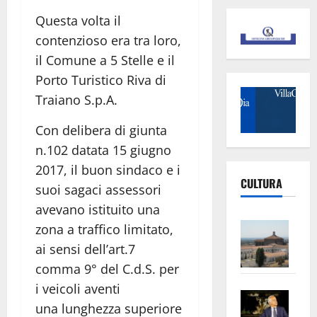
Questa volta il
contenzioso era tra loro,
il Comune a 5 Stelle e il
Porto Turistico Riva di
Traiano S.p.A.
Con delibera di giunta
n.102 datata 15 giugno
2017, il buon sindaco e i
CULTURA
suoi sagaci assessori
avevano istituito una
Vite
zona a traffico limitato,
–
ai sensi dell’art.7
L’Un
comma 9° del C.d.S. per
ampl
i veicoli aventi
Saba
la
una lunghezza superiore
–
No