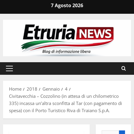
Vai
7 Agosto 2026
al
contenuto
Menu
principale
Home
2018
Gennaio
4
Civitavecchia – Cozzolino (in attesa di un chilometrico
335) incassa un’altra sconfitta al Tar (con pagamento di
spesa) con il Porto Turistico Riva di Traiano S.p.A.
Ricerca