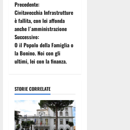
N
Precedente:
Civitavecchia Infrastrutture
a
è fallita, con lei affonda
v
anche l´amministrazione
Successivo:
i
O il Popolo della Famiglia o
g
la Bonino. Noi con gli
ultimi, lei con la finanza.
a
z
i
STORIE CORRELATE
o
n
e