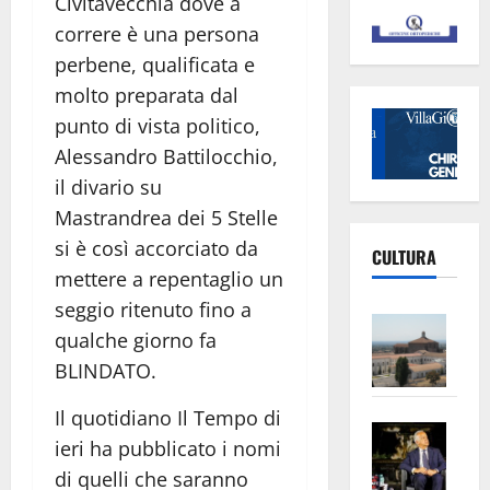
Civitavecchia dove a
correre è una persona
perbene, qualificata e
molto preparata dal
punto di vista politico,
Alessandro Battilocchio,
il divario su
Mastrandrea dei 5 Stelle
si è così accorciato da
CULTURA
mettere a repentaglio un
seggio ritenuto fino a
Vite
qualche giorno fa
–
BLINDATO.
L’Un
ampl
Il quotidiano Il Tempo di
Saba
la
ieri ha pubblicato i nomi
–
No
di quelli che saranno
Pian
Tax