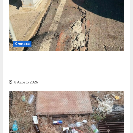
Cronaca
A Tarquinia Lido un Ferragosto tra immondizia, pista
ciclabile “da motocross” e proteste: “Il sindaco
pensa solo a fare cassa” (FOTO)
8 Agosto 2026