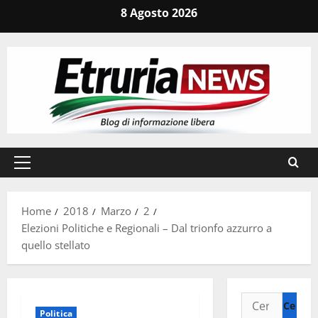
Vai
8 Agosto 2026
al
contenuto
Menu
principale
Home
2018
Marzo
2
Elezioni Politiche e Regionali – Dal trionfo azzurro a
quello stellato
Ricerca
Politica