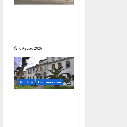
Ceccano, Sanità: la Regione
e il centrodestra ‘firmano’ il
decreto per la Casa della
Comunità e rivendicano la
vittoria politica
6 Agosto 2026
Politica
Civitavecchia
Civitavecchia – Fratelli
d’Italia sulle Terme
Imperiali: “Piendibene e
Cangani spieghino perché
stanno bloccando