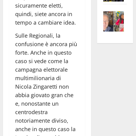
sicuramente eletti,
apre
Area
Vite
la
quindi, siete ancora in
sogl
–
rass
Isee
tempo a cambiare idea.
A
atte
a
Sulle Regionali, la
Omb
anc
26mi
Fest
confusione è ancora più
Cont
euro
Fron
Vald
per
forte. Anche in questo
e
e
l’an
caso si vede come la
Gabb
Zang
acca
campagna elettorale
vis
202
multimilionaria di
a
Nicola Zingaretti non
vis
abbia giovato gran che
e, nonostante un
centrodestra
notoriamente diviso,
anche in questo caso la