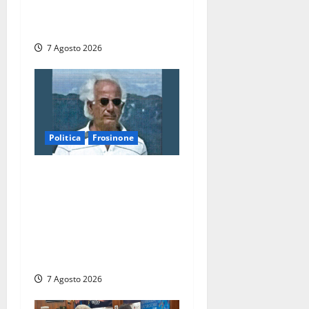
stracci tra Manzi, Paolini e
De Santis “in diretta” social
7 Agosto 2026
Politica
Frosinone
Verso le elezioni di
Frosinone, il Polo Civico si
allarga ancora: ufficiale
l’ingresso di Giorgio
Ceccarelli dopo Emanuela
Turri
7 Agosto 2026