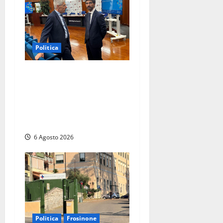
Politica
Sicurezza nei Comuni del
Lazio, il consigliere Sabatini
(FdI) presenta proposta di
legge per alzare la qualità
della vita
6 Agosto 2026
Politica
Frosinone