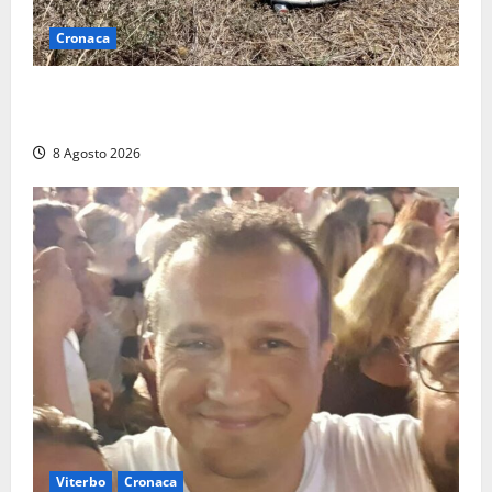
Cronaca
Allarme biciclette a Montalto Marina: «Furti
ovunque, ormai sembra un bike sharing illegale»
8 Agosto 2026
Viterbo
Cronaca