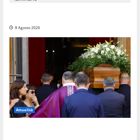
Calanna – Elettricista muore folgorato mentre
monta le luminarie per la festa
8 Agosto 2026
Attualità
L’ultimo saluto a Luigi Cavallari: dal tuffo nel lago di
Vico ai 37 giorni di ricerche