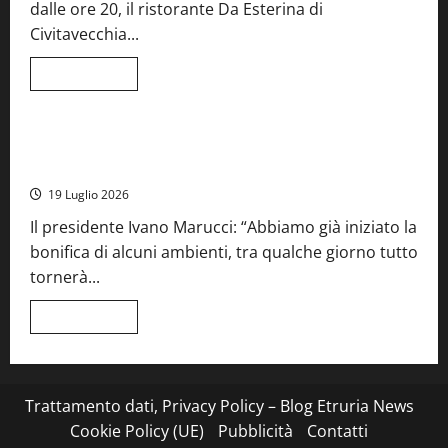
dalle ore 20, il ristorante Da Esterina di
record
per
Civitavecchia...
la
66ª
edizione
Leggi
Leggi tutto
di
Cronaca
Food News
Viterbo
più
su
Stecca
x
Montefiascone – I NAS dei carabinieri chiudono la Cantina
Esterina:
Sociale: gravi carenze igieniche
una
serata
19 Luglio 2026
a
quattro
Il presidente Ivano Marucci: “Abbiamo già iniziato la
mani
tra
bonifica di alcuni ambienti, tra qualche giorno tutto
Roma
e
tornerà...
il
mare
di
Leggi
Leggi tutto
Civitavecchia
di
più
su
Montefiascone
–
I
Trattamento dati, Privacy Policy – Blog Etruria News
NAS
dei
Cookie Policy (UE)
Pubblicità
Contatti
carabinieri