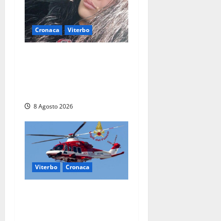
Cronaca
Viterbo
Aveva compiuto 23 anni
ieri: Benedetta trovata
morta nell’ex Consorzio
agrario
8 Agosto 2026
Viterbo
Cronaca
Scattano le ricerche per un
piccolo elicottero
precipitato a Sutri: era un