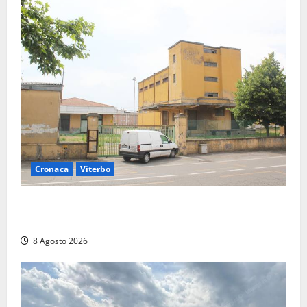
Cronaca
Viterbo
Viterbo, giovane donna trovata morta nell’ex
Consorzio agrario sulla Teverina
8 Agosto 2026