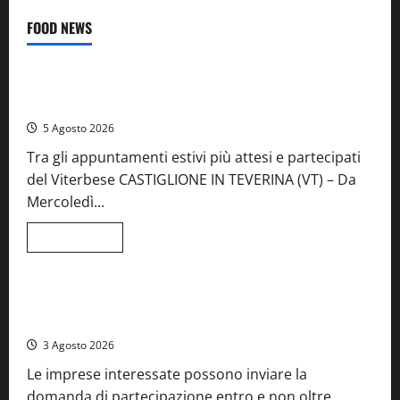
FOOD NEWS
Food News
Viterbo
A Castiglione in Teverina la 41esima festa del Vino: cantine
aperte, musica e spettacolo
5 Agosto 2026
Tra gli appuntamenti estivi più attesi e partecipati
del Viterbese CASTIGLIONE IN TEVERINA (VT) – Da
Mercoledì...
Leggi
Leggi tutto
di
Food News
più
su
A
Castiglione
Birre Preziose, aperte le iscrizioni al Concorso regionale
in
del Lazio
Teverina
la
3 Agosto 2026
41esima
festa
Le imprese interessate possono inviare la
del
Vino:
domanda di partecipazione entro e non oltre
cantine