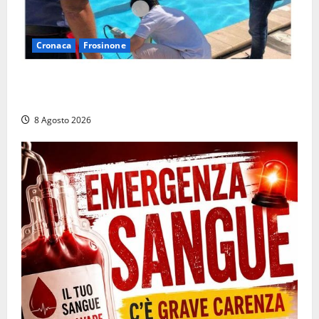
Cronaca
Frosinone
Irregolarità in una piscina di Roccasecca: scattano
la sospensione e una pesante multa
8 Agosto 2026