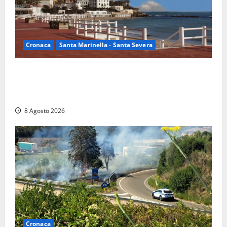
Cronaca
Santa Marinella - Santa Severa
Furti delle chiavi di casa nelle auto, l’allarme arriva
anche a Santa Marinella: “Grazie al libretto i ladri
trovano l’indirizzo”
8 Agosto 2026
Cronaca