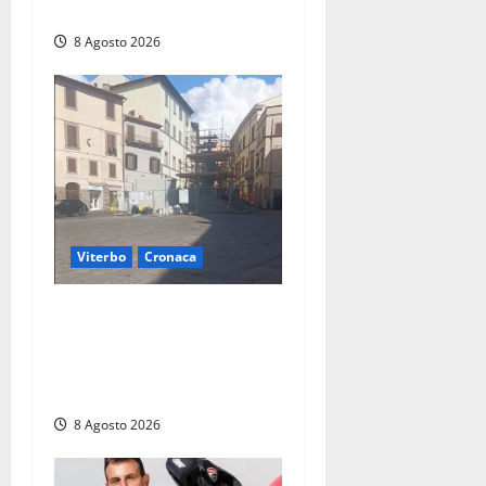
per incendio
8 Agosto 2026
Viterbo
Cronaca
Fontana Grande, la piazza
senza identità: «Tolte le
auto, il centro è morto. E
adesso cosa resta?»
8 Agosto 2026