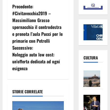
N
Precedente:
#Civitavecchia2019 –
a
Massimiliano Grasso
v
spernacchia il centrodestra
e prenota l’aula Pucci per le
i
primarie con Petrelli
g
Successivo:
Noleggio auto low cost:
a
CULTURA
un’offerta dedicata ad ogni
z
esigenza
Vite
i
–
L’Un
o
ampl
STORIE CORRELATE
Saba
la
n
–
No
Pian
Tax