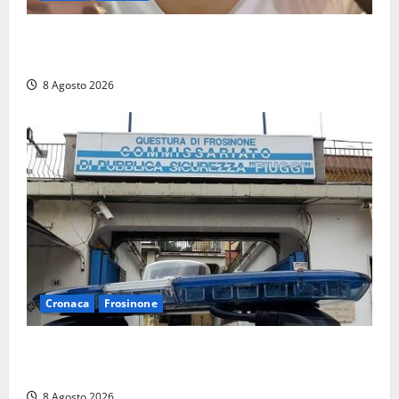
Brutto incidente stradale per Alessio Fiorillo:
Viterbo si stringe al suo “ciuffo”
8 Agosto 2026
Cronaca
Frosinone
Auto sospetta fermata a Fiuggi: la polizia trova un
coltello, cocaina e hashish. Quattro nei guai
8 Agosto 2026