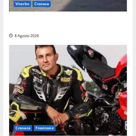
Viterbo
Cronaca
Fontana Grande, la piazza senza identità: «Tolte le
auto, il centro è morto. E adesso cosa resta?»
8 Agosto 2026
Cronaca
Frosinone