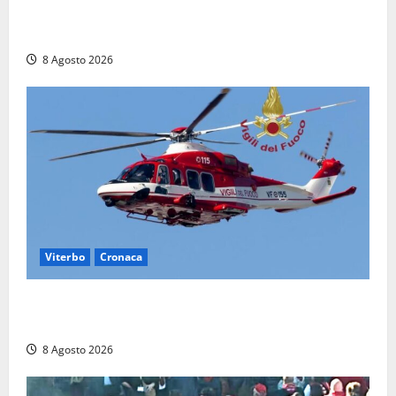
Aveva compiuto 23 anni ieri: Benedetta trovata
morta nell’ex Consorzio agrario
8 Agosto 2026
Viterbo
Cronaca
Scattano le ricerche per un piccolo elicottero
precipitato a Sutri: era un falso allarme
8 Agosto 2026