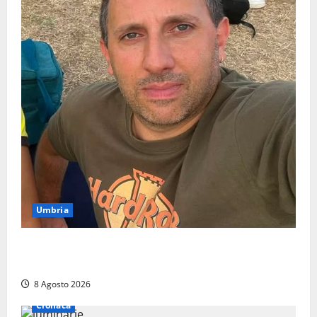
Umbria
Torreorsina dà l’ultimo saluto a Federico Romualdi,
l’autista che frenò per salvare i suoi passeggeri
8 Agosto 2026
Cronaca