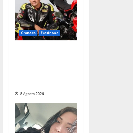
Cronaca
Frosinone
Alessandro Giannetti è
morto dopo un mese di
agonia: il giovane
carabiniere di Fontana Liri
vittima di un incidente in
moto
8 Agosto 2026