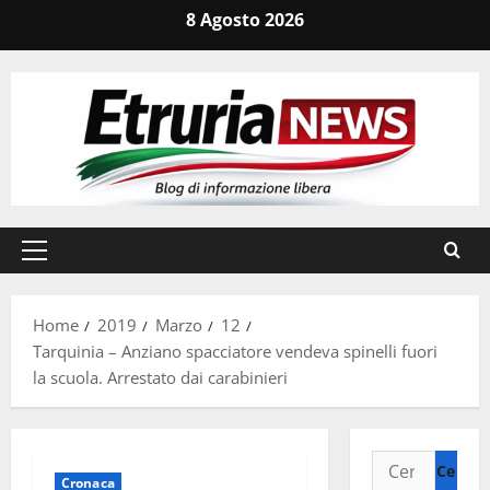
Vai
8 Agosto 2026
al
contenuto
Menu
principale
Home
2019
Marzo
12
Tarquinia – Anziano spacciatore vendeva spinelli fuori
la scuola. Arrestato dai carabinieri
Ricerca
Cronaca