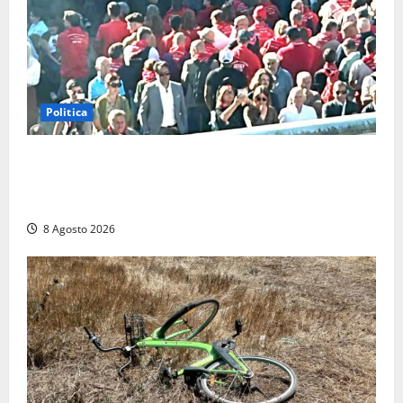
Politica
“Cgil volta le spalle a La Russa e Sberna” a
Marcinelle, Meloni: “Gesto vergognoso”. Landini
replica: “Falso”
8 Agosto 2026