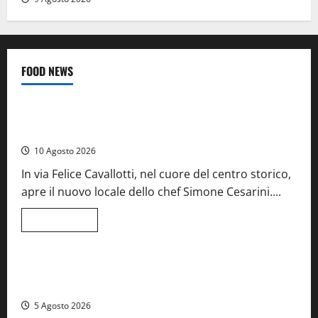
FOOD NEWS
Food News
Tarquinia – Dove il mare incontra l’arte: nasce il ristorante
ArteMare
10 Agosto 2026
In via Felice Cavallotti, nel cuore del centro storico,
apre il nuovo locale dello chef Simone Cesarini....
Leggi
Leggi tutto
di
Food News
Viterbo
più
su
Tarquinia
–
A Castiglione in Teverina la 41esima festa del Vino: cantine
Dove
aperte, musica e spettacolo
il
mare
5 Agosto 2026
incontra