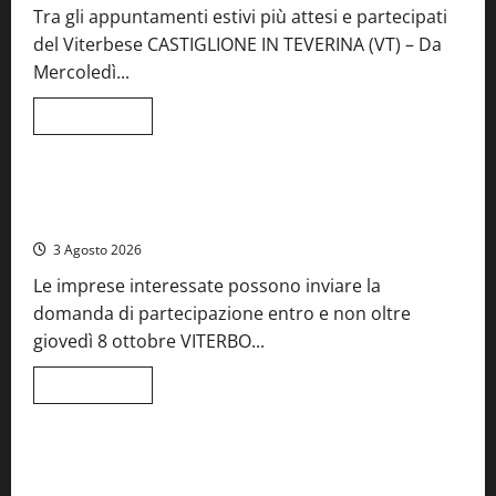
l’arte:
Tra gli appuntamenti estivi più attesi e partecipati
nasce
il
del Viterbese CASTIGLIONE IN TEVERINA (VT) – Da
ristorante
ArteMare
Mercoledì...
Leggi
Leggi tutto
di
Food News
più
su
A
Castiglione
Birre Preziose, aperte le iscrizioni al Concorso regionale
in
del Lazio
Teverina
la
3 Agosto 2026
41esima
festa
Le imprese interessate possono inviare la
del
Vino:
domanda di partecipazione entro e non oltre
cantine
aperte,
giovedì 8 ottobre VITERBO...
musica
e
spettacolo
Leggi
Leggi tutto
di
Viterbo
Food News
più
su
Birre
Preziose,
Montefiascone brinda alla sua Fiera del Vino: inaugurazione
aperte
da record per la 66ª edizione
le