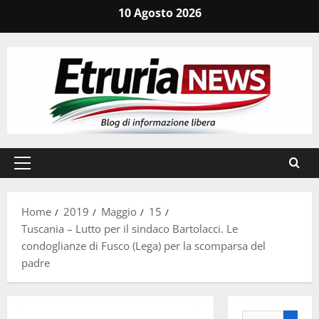
Vai
10 Agosto 2026
al
contenuto
Menu
principale
Home
2019
Maggio
15
Tuscania – Lutto per il sindaco Bartolacci. Le
condoglianze di Fusco (Lega) per la scomparsa del
padre
Ricerca