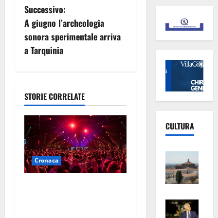
i
Successivo:
g
A giugno l’archeologia
sonora sperimentale arriva
a
a Tarquinia
z
i
STORIE CORRELATE
o
n
CULTURA
e
Vite
Cronaca
a
–
L’Un
r
Pestaggio fuori da una
ampl
discoteca: muore addetto
Saba
la
t
alla sicurezza
–
No