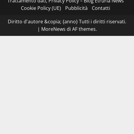
Trattamento dati, Privacy Policy – Blog Etruria News
una
serata
Cookie Policy (UE)
Pubblicità
Contatti
a
quattro
mani
Diritto d'autore &copia; {anno} Tutti i diritti riservati.
tra
Roma
|
MoreNews
di AF themes.
e
il
mare
di
Civitavecchia