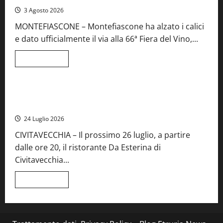
iscrizioni
3 Agosto 2026
al
Concorso
MONTEFIASCONE – Montefiascone ha alzato i calici
regionale
del
e dato ufficialmente il via alla 66ª Fiera del Vino,...
Lazio
Leggi
Leggi tutto
di
Food News
più
su
Montefiascone
brinda
Stecca x Esterina: una serata a quattro mani tra Roma e il
alla
mare di Civitavecchia
sua
Fiera
24 Luglio 2026
del
Vino:
CIVITAVECCHIA – Il prossimo 26 luglio, a partire
inaugurazione
da
dalle ore 20, il ristorante Da Esterina di
record
per
Civitavecchia...
la
66ª
edizione
Leggi
Leggi tutto
di
più
su
Stecca
x
Esterina: