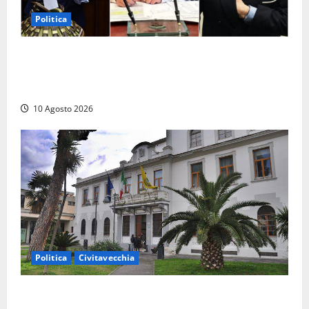
Politica
Parlamento, i record tra presenze e assenze:
Angelucci in fondo alla classifica, Battilocchio sfiora
il 100% di partecipazione
10 Agosto 2026
Politica
Civitavecchia
Discarica, maggioranza all’attacco: “Vecchio