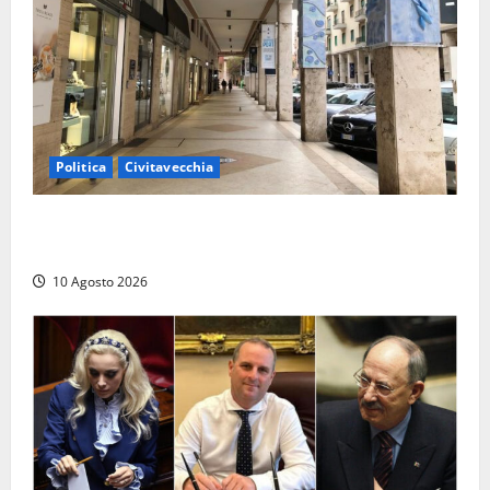
Politica
Civitavecchia
Gigliola Medici: “Civitavecchia penalizzata da anni di
cattiva gestione, passando dal M5S al PD”
10 Agosto 2026