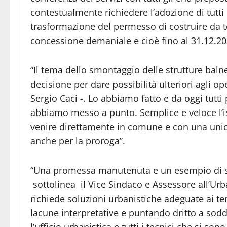
contestualmente richiedere l’adozione di tutti 
trasformazione del permesso di costruire da t
concessione demaniale e cioè fino al 31.12.20
“Il tema dello smontaggio delle strutture baln
decisione per dare possibilità ulteriori agli op
Sergio Caci -. Lo abbiamo fatto e da oggi tut
abbiamo messo a punto. Semplice e veloce l’ist
venire direttamente in comune e con una unic
anche per la proroga”.
“Una promessa manutenuta e un esempio di so
sottolinea il Vice Sindaco e Assessore all’Urba
richiede soluzioni urbanistiche adeguate ai tem
lacune interpretative e puntando dritto a soddi
l’ufficio urbanistica e tutti i tecnici che si 