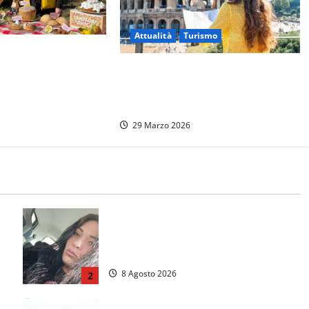
Attualità
Turismo
zio, boom
ltre 200mila
Pasqua 2026: 9 milioni di italiani
este e weekend
in viaggio tra “caro-voli” e
incertezze globali
29 Marzo 2026
Aveva compiuto 23 anni ieri:
Benedetta trovata morta nell’ex
i
Consorzio agrario
8 Agosto 2026
2