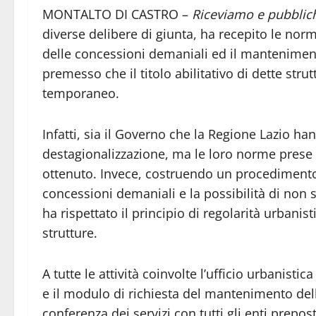
MONTALTO DI CASTRO –
Riceviamo e pubbli
diverse delibere di giunta, ha recepito le nor
delle concessioni demaniali ed il mantenimento
premesso che il titolo abilitativo di dette str
temporaneo.
Infatti, sia il Governo che la Regione Lazio ha
destagionalizzazione, ma le loro norme prese 
ottenuto. Invece, costruendo un procedimento c
concessioni demaniali e la possibilità di non 
ha rispettato il principio di regolarità urbani
strutture.
A tutte le attività coinvolte l’ufficio urbanisti
e il modulo di richiesta del mantenimento dell
conferenza dei servizi con tutti gli enti prepost