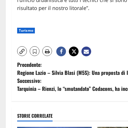
risultato per il nostro litorale”.
Turismo
N
Precedente:
Regione Lazio – Silvia Blasi (M5S): Una proposta di l
a
Successivo:
v
Tarquinia – Rienzi, lo “smutandato” Codacons, ha inc
i
g
STORIE CORRELATE
a