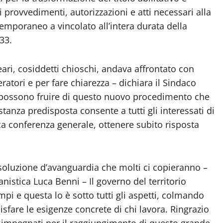
i provvedimenti, autorizzazioni e atti necessari alla
emporaneo a vincolato all’intera durata della
33.
eari, cosiddetti chioschi, andava affrontato con
eratori e per fare chiarezza – dichiara il Sindaco
ti possono fruire di questo nuovo procedimento che
anza predisposta consente a tutti gli interessati di
a conferenza generale, ottenere subito risposta
luzione d’avanguardia che molti ci copieranno –
nistica Luca Benni – Il governo del territorio
pi e questa lo è sotto tutti gli aspetti, colmando
sfare le esigenze concrete di chi lavora. Ringrazio
sono impegnati per il raggiungimento di questo grande