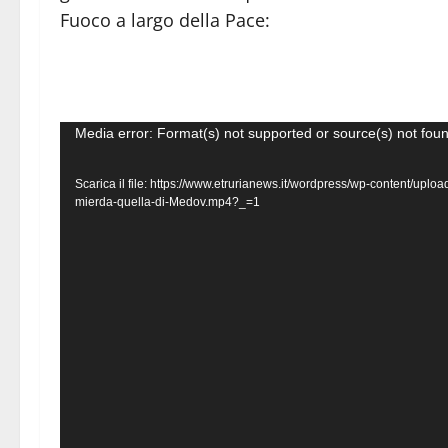
Fuoco a largo della Pace:
Video
Media error: Format(s) not supported or source(s) not fou
Player
Scarica il file: https://www.etrurianews.it/wordpress/wp-content/u
mierda-quella-di-Medov.mp4?_=1