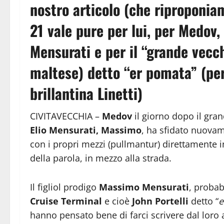
nostro articolo (che riproponia
21 vale pure per lui, per Medov,
Mensurati e per il “grande vecchi
maltese) detto “er pomata” (per 
brillantina Linetti)
CIVITAVECCHIA –
Medov
il giorno dopo il gran
Elio Mensurati, Massimo
, ha sfidato nuovame
con i propri mezzi (pullmantur) direttamente i
della parola, in mezzo alla strada.
Il figliol prodigo
Massimo Mensurati
, probab
Cruise Terminal
e cioè
John Portelli
detto “
e
hanno pensato bene di farci scrivere dal loro