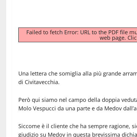
Failed to fetch Error: URL to the PDF file 
web page.
Cli
Una lettera che somiglia alla più grande arram
di Civitavecchia.
Però qui siamo nel campo della doppia veduta. 
Molo Vespucci da una parte e da Medov dall’al
Siccome è il cliente che ha sempre ragione, sic
giudizio su Medov in questa brevissima dichiar