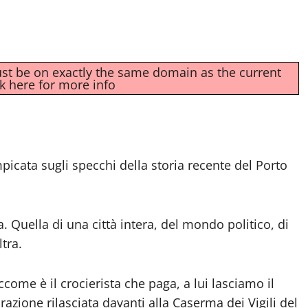
must be on exactly the same domain as the current
ck here for more info
picata sugli specchi della storia recente del Porto
Quella di una città intera, del mondo politico, di
tra.
come è il crocierista che paga, a lui lasciamo il
azione rilasciata davanti alla Caserma dei Vigili del