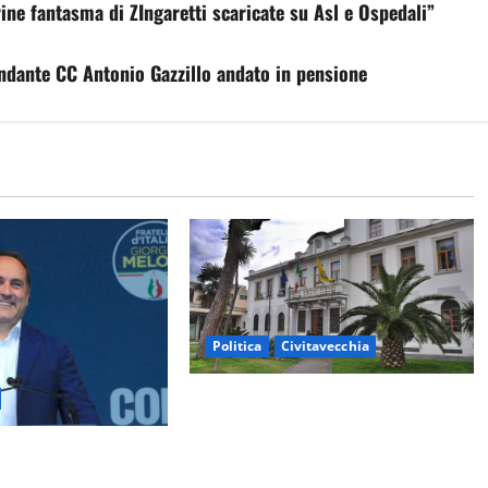
ine fantasma di ZIngaretti scaricate su Asl e Ospedali”
andante CC Antonio Gazzillo andato in pensione
Politica
Civitavecchia
Civitavecchia – Fratelli d’Italia
sulle Terme Imperiali: “Piendibene
– Fosso Crepacuore,
e Cangani spieghino perché stanno
“Il Comune sapeva
bloccando un’occasione storica”