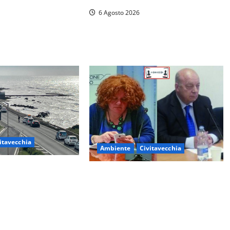
orevole al rinnovo
6 Agosto 2026
 ha informato il
itavecchia
Ambiente
Civitavecchia
– La segnalazione di
Civitavecchia – Fosso Crepacuore,
l supermercato:
la Regione Lazio chiude la
ovistato nella mia
Conferenza di Servizi: sì al rinnovo
dell’Autorizzazione Integrata
Ambientale