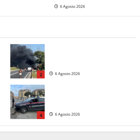
6 Agosto 2026
Santa Marinella – Vasto incendio
sull’Aurelia: strada chiusa in
a
entrambe le direzioni (FOTO)
6 Agosto 2026
2
Tarquinia – Inseguimento sulla
Tuscanese: 25enne senza patente
fermato dopo la fuga in auto
6 Agosto 2026
4