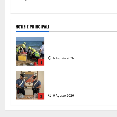
NOTIZIE PRINCIPALI
Tuffo vietato dal pontile, muore un
17enne dopo quattro giorni di agoni
6 Agosto 2026
1
Blitz dei Carabinieri a Ladispoli: in
una casa trovati 7 kg di hashish e
una donna chiusa a chiave
6 Agosto 2026
3