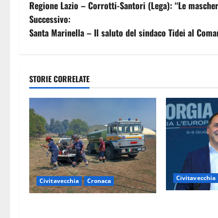
Regione Lazio – Corrotti-Santori (Lega): “Le mascher
a
Successivo:
v
Santa Marinella – Il saluto del sindaco Tidei al Com
i
g
STORIE CORRELATE
a
z
i
o
n
Civitavecchia
Civitavecchia
Cronaca
e
Civitavecchia 
Civitavecchia – Vasto incendio al
Grasso (FdI): 