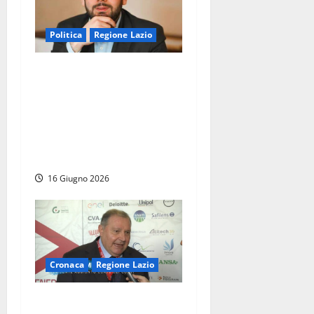
Politica
Regione Lazio
Regione Lazio – M5S sul
piede di guerra, D’Antò
rischia di dover aspettare
nonostante le due sentenze
che dichiarano decaduto
Colarossi
16 Giugno 2026
Cronaca
Regione Lazio
Roma – Il magistrato che