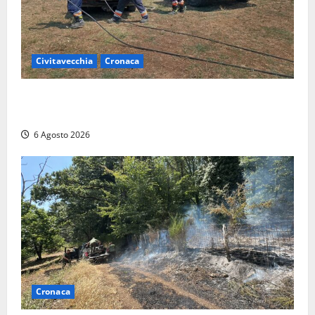
Civitavecchia
Cronaca
Civitavecchia – Vasto incendio al Sasso, maxi
mobilitazione di soccorsi
6 Agosto 2026
Cronaca