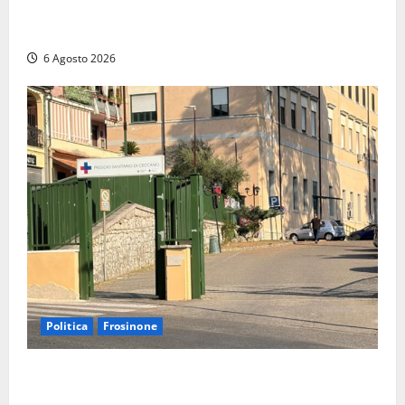
Blitz dei Carabinieri a Ladispoli: in una casa trovati
7 kg di hashish e una donna chiusa a chiave
6 Agosto 2026
Politica
Frosinone
Ceccano, Sanità: la Regione e il centrodestra
‘firmano’ il decreto per la Casa della Comunità e