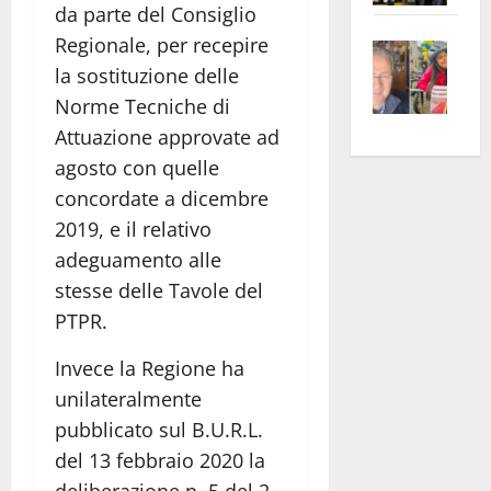
da parte del Consiglio
apre
Area
Regionale, per recepire
Vite
la
sogl
–
la sostituzione delle
rass
Isee
A
atte
a
Norme Tecniche di
Omb
anc
26mi
Attuazione approvate ad
Fest
Cont
euro
agosto con quelle
Fron
Vald
per
concordate a dicembre
e
e
l’an
2019, e il relativo
Gabb
Zang
acca
adeguamento alle
vis
202
stesse delle Tavole del
a
PTPR.
vis
Invece la Regione ha
unilateralmente
pubblicato sul B.U.R.L.
del 13 febbraio 2020 la