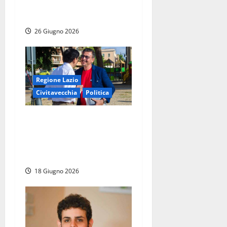
aziende al Summer Fancy
Food Show di New York
26 Giugno 2026
Regione Lazio
Civitavecchia
Politica
Regione Lazio – Approvata
la delibera su decadenza
Colarossi, D’Antò entra in
Consiglio regionale
18 Giugno 2026