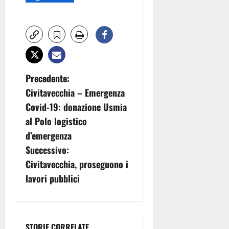
N
Precedente:
Civitavecchia – Emergenza
a
Covid-19: donazione Usmia
v
al Polo logistico
d’emergenza
i
Successivo:
g
Civitavecchia, proseguono i
lavori pubblici
a
z
STORIE CORRELATE