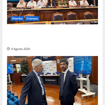
Viterbo
Cronaca
Viterbo – Ombre Festival chiude con successo e
pensa al futuro: “Ora progetto pilota per una Fiera
del Libro nella Tuscia”
6 Agosto 2026