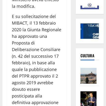
la modifica.
E su sollecitazione del
MIBACT, il 13 febbraio
2020 la Giunta Regionale
ha approvato una
Proposta di
Deliberazione Consiliare
CULTURA
(n. 42 del successivo 17
febbraio), in base alla
quale la pubblicazione
Vite
–
del PTPR approvato il 2
L’Un
agosto 2019 avrebbe
ampl
dovuto essere
Saba
la
posticipata alla
–
No
definitiva approvazione
Pian
Tax