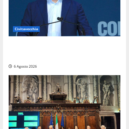
Civitavecchia
Civitavecchia – Fosso Crepacuore, Grasso (FdI): “Il
Comune sapeva del parere favorevole al rinnovo
dell’AIA e non ha informato il Consiglio”
6 Agosto 2026