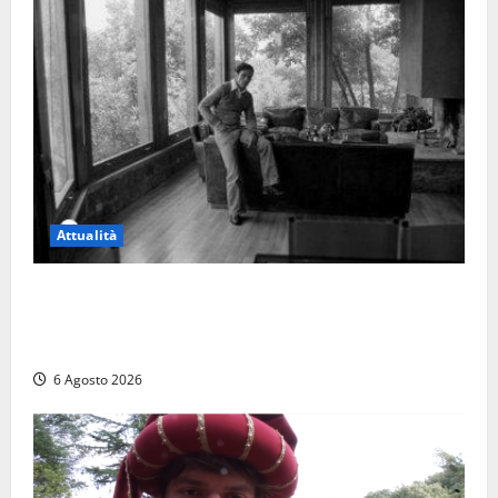
Attualità
Torre di Chia, l’Università Agraria risponde alle
polemiche: “Non è un esproprio, è l’esecuzione di
una sentenza”
6 Agosto 2026