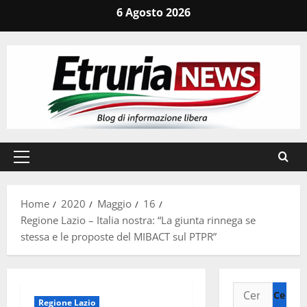
Vai
6 Agosto 2026
al
contenuto
Menu
principale
Home
2020
Maggio
16
Regione Lazio – Italia nostra: “La giunta rinnega se
stessa e le proposte del MIBACT sul PTPR”
Ricerca
Regione Lazio