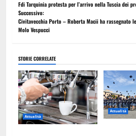
Fdi Tarquinia protesta per l’arrivo nella Tuscia dei 
a
Successivo:
v
Civitavecchia Porto – Roberta Macii ha rassegnato le
Molo Vespucci
i
g
a
STORIE CORRELATE
z
i
o
n
Attualità
Attualità
e
Giuramento pe
Viterbo – Pubblici esercizi aperti a
allievi agenti d