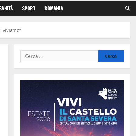
SANITÀ
SPORT
ROMANIA
ui viviamo”
Ricerca
per: