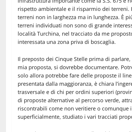
infrastruttura importante come la S.S. 675 è ri
rispetto ambientale e il risparmio dei terreni.
terreni non in larghezza ma in lunghezza. È più
terreni individuati non sono di grande interes
località Turchina, nel tracciato da me proposto
interessata una zona priva di boscaglia.
Il preposto dei Cinque Stelle prima di parlare,
mia proposta, si dovrebbe documentare. Potre
solo allora potrebbe fare delle proposte il li
presentata dalla maggioranza, è chiara l’inger
trasversale e di chi per ordini superiori (provin
di proposte alternative al percorso verde, attr
riscontrabili come non veritiere o comunque 
superficialmente, studiato i vari tracciati prop