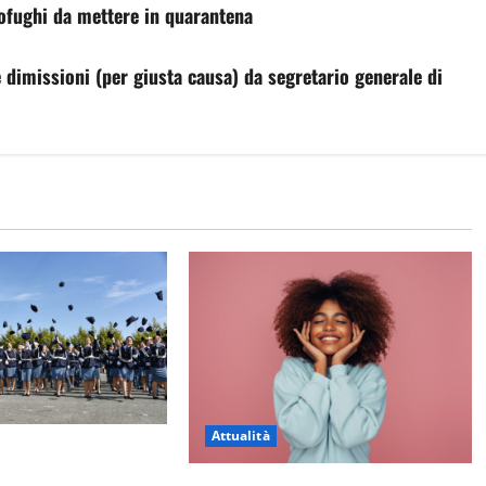
profughi da mettere in quarantena
 dimissioni (per giusta causa) da segretario generale di
Attualità
r il 233esimo corso
ella Polizia di Stato,