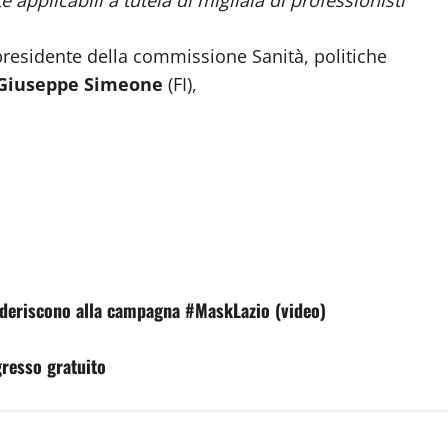
 presidente della commissione Sanità, politiche
Giuseppe Simeone
(FI),
aderiscono alla campagna #MaskLazio (video)
gresso gratuito