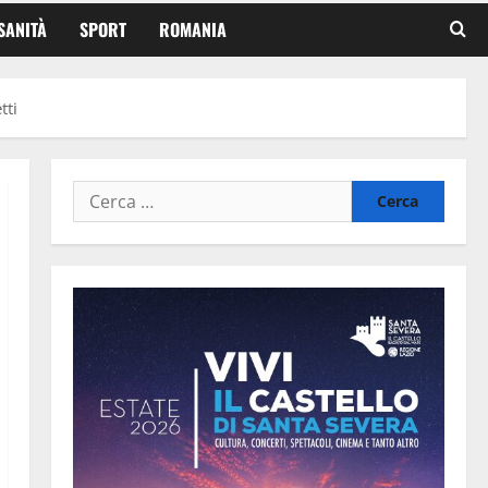
SANITÀ
SPORT
ROMANIA
tti
Ricerca
per: