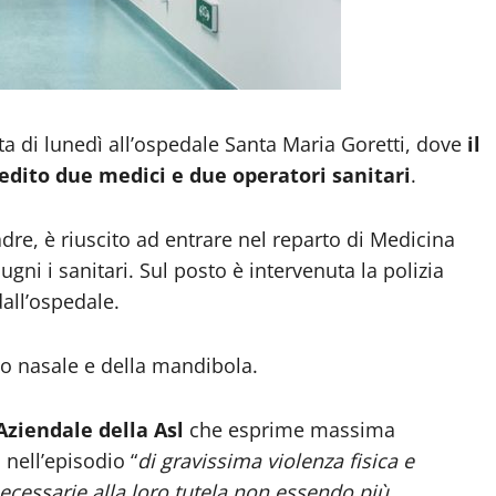
ta di lunedì all’ospedale Santa Maria Goretti, dove
il
edito due medici e due operatori sanitari
.
re, è riuscito ad entrare nel reparto di Medicina
gni i sanitari. Sul posto è intervenuta la polizia
dall’ospedale.
tto nasale e della mandibola.
Aziendale della Asl
che esprime massima
 nell’episodio “
di gravissima violenza fisica e
necessarie alla loro tutela non essendo più