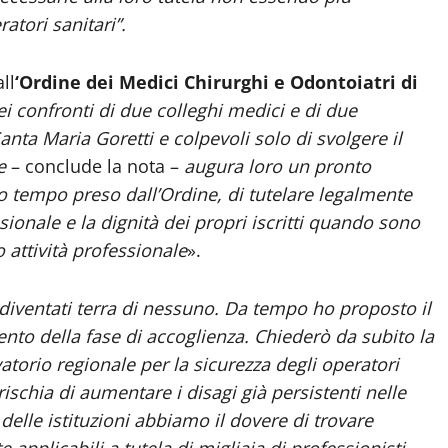
ratori sanitari”.
ll
‘Ordine dei Medici Chirurghi e Odontoiatri di
ei confronti di due colleghi medici e di due
Santa Maria Goretti e colpevoli solo di svolgere il
e
– conclude la nota –
augura loro un pronto
o tempo preso dall’Ordine, di tutelare legalmente
ssionale e la dignità dei propri iscritti quando sono
o attività professionale
».
diventati terra di nessuno. Da tempo ho proposto il
nto della fase di accoglienza. Chiederò da subito la
torio regionale per la sicurezza degli operatori
ischia di aumentare i disagi già persistenti nelle
elle istituzioni abbiamo il dovere di trovare
applicabili a tutela di migliaia di professionisti