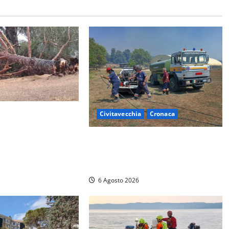
vita Castellana,
Civitavecchia
Cronaca
e danni a diverse
Civitavecchia – Vasto incendio al
Sasso, maxi mobilitazione di
soccorsi
6 Agosto 2026