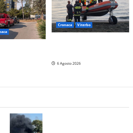
Cronaca
Viterbo
naca
Imbarcazione si capovolge al Lago
 in via Murialdo:
di Bolsena, quattro persone messe
ia di lanciarsi dal
in salvo dai vigili del fuoco
 salvato dai
6 Agosto 2026
FOTO)
Santa Marinella – Vasto incendio
sull’Aurelia: strada chiusa in
a