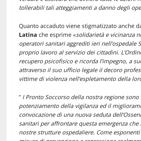
tollerabili tali atteggiamenti a danno degli ope
Quanto accaduto viene stigmatizzato anche da
Latina
che esprime «
solidarietà e vicinanza n
operatori sanitari aggrediti ieri nell’ospedale 
proprio lavoro al servizio dei cittadini. L’Ordin
recupero psicofisico e ricorda l’impegno, a su
attraverso il suo ufficio legale il decoro profe
vittime di violenza nell’espletamento della lor
“
I Pronto Soccorso della nostra regione sono 
potenziamento della vigilanza ed il migliorame
convocazione di una nuova seduta dell’Osserva
sanitari per affrontare questa emergenza che r
nostre strutture ospedaliere. Come esponenti d
misure di prevenzione e repressione realmente 