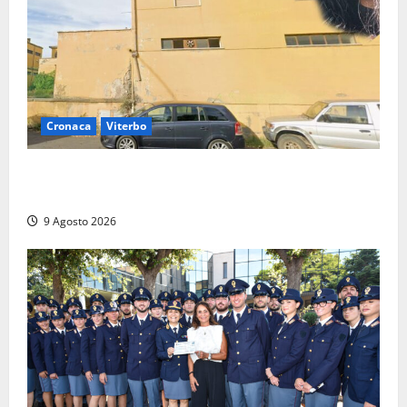
Cronaca
Viterbo
Morte della 23enne Benedetta all’ex consorzio
agrario, fatale il “festino” del compleanno
9 Agosto 2026