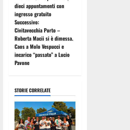
a
dieci appuntamenti con
v
ingresso gratuito
Successivo:
i
Civitavecchia Porto –
g
Roberta Macii si è dimessa.
Caos a Molo Vespucci e
a
incarico “passato” a Lucio
z
Pavone
i
o
STORIE CORRELATE
n
e
a