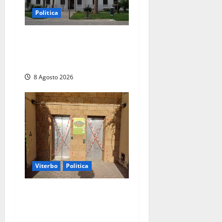
Politica
Civitavecchia – Accesso agli
atti: “Il M5S vota ciò che
dice di non condividere”
8 Agosto 2026
Viterbo
Politica
Ascensori chiusi durante la
Fiera del Vino a
Montefiascone: volano