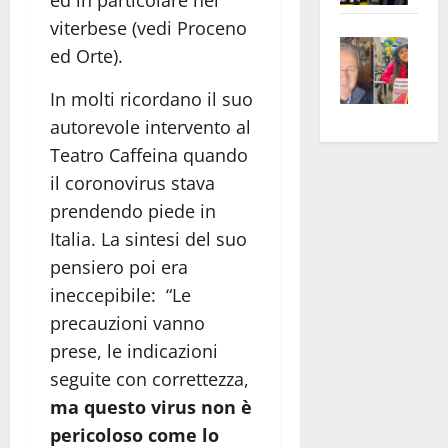
ed in particolare nel
apre
Area
viterbese (vedi Proceno
Vite
la
sogl
ed Orte).
–
rass
Isee
A
atte
a
In molti ricordano il suo
Omb
anc
26mi
autorevole intervento al
Fest
Cont
euro
Teatro Caffeina quando
Fron
Vald
per
il coronovirus stava
e
e
l’an
prendendo piede in
Gabb
Zang
acca
Italia. La sintesi del suo
vis
202
pensiero poi era
a
vis
ineccepibile: “Le
precauzioni vanno
prese, le indicazioni
seguite con correttezza,
ma questo virus non è
pericoloso come lo