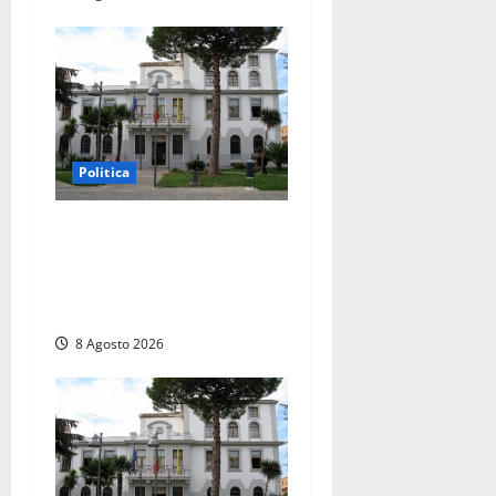
Politica
Civitavecchia – Accesso agli
atti, il Pd fa chiarezza: “Non
è stato ridotto nessun
diritto”
8 Agosto 2026