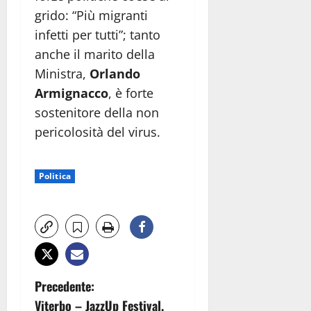
grido: “Più migranti
infetti per tutti”; tanto
anche il marito della
Ministra,
Orlando
Armignacco
, è forte
sostenitore della non
pericolosità del virus.
Politica
N
Precedente:
Viterbo – JazzUp Festival,