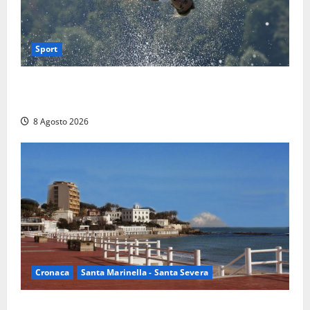
Sport
Rieti – Mondiali di Wakeboard 2026, Noa Gualtieri è
campione del mondo Under 14
8 Agosto 2026
Cronaca
Santa Marinella - Santa Severa
Furti delle chiavi di casa nelle auto, l’allarme arriva