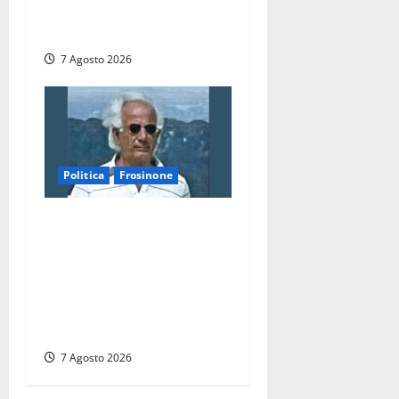
stracci tra Manzi, Paolini e
De Santis “in diretta” social
7 Agosto 2026
Politica
Frosinone
Verso le elezioni di
Frosinone, il Polo Civico si
allarga ancora: ufficiale
l’ingresso di Giorgio
Ceccarelli dopo Emanuela
Turri
7 Agosto 2026