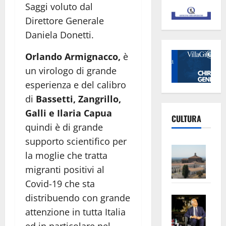
Saggi voluto dal
Direttore Generale
Daniela Donetti.
Orlando Armignacco,
è
un virologo di grande
esperienza e del calibro
di
Bassetti, Zangrillo,
Galli e Ilaria Capua
CULTURA
quindi è di grande
supporto scientifico per
Vite
la moglie che tratta
–
migranti positivi al
L’Un
Covid-19 che sta
ampl
distribuendo con grande
Saba
la
–
No
attenzione in tutta Italia
Pian
Tax