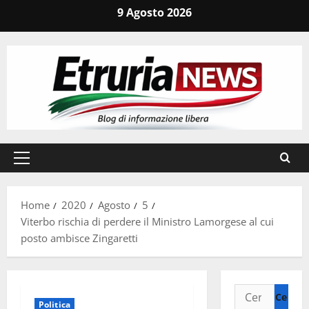
Vai
9 Agosto 2026
al
contenuto
Menu
principale
Home
2020
Agosto
5
Viterbo rischia di perdere il Ministro Lamorgese al cui
posto ambisce Zingaretti
Ricerca
Politica