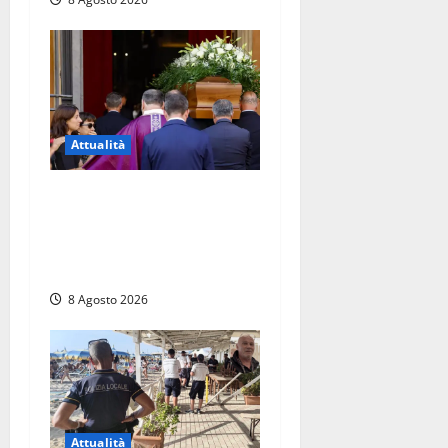
Attualità
L’ultimo saluto a Luigi
Cavallari: dal tuffo nel lago
di Vico ai 37 giorni di
ricerche
8 Agosto 2026
Attualità