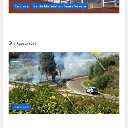
Cronaca
Santa Marinella - Santa Severa
Furti delle chiavi di casa nelle auto, l’allarme arriva
anche a Santa Marinella: “Grazie al libretto i ladri
trovano l’indirizzo”
8 Agosto 2026
Cronaca
Montalto di Castro – Svincolo dell’Aurelia chiuso per