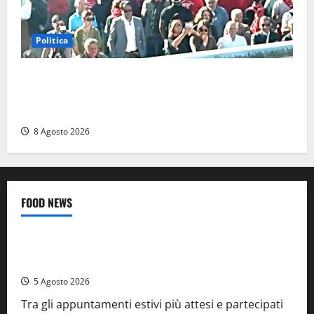
Politica
“Cgil volta le spalle a La Russa e Sberna” a
Marcinelle, Meloni: “Gesto vergognoso”. Landini
replica: “Falso”
8 Agosto 2026
FOOD NEWS
Food News
Viterbo
A Castiglione in Teverina la 41esima festa del Vino: cantine
aperte, musica e spettacolo
5 Agosto 2026
Tra gli appuntamenti estivi più attesi e partecipati