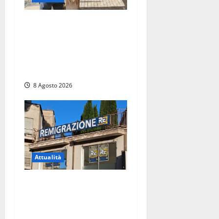
Sant’Agostino, la beffa de
“La Scogliera”: il Comune
autorizza il chiosco due
giorni dopo i sigilli, ma lo
stabilimento resta bloccato
8 Agosto 2026
Attualità
Viterbo – Diffida per la
sindaca Frontini: “La scritta
Remigrazione è ancora al