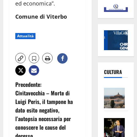
ed economica”.
Comune di Viterbo
Attualità
CULTURA
N
Precedente:
Vite
Civitavecchia – Morte di
a
–
Luigi Peris, il tampone ha
L’Un
v
dato esito negativo,
ampl
l’autopsia necessaria per
Saba
la
i
conoscere le cause del
–
No
decesso
Pian
Tax