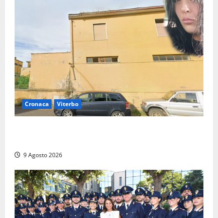
Cronaca
Viterbo
Morte della 23enne Benedetta all’ex consorzio
agrario, fatale il “festino” del compleanno
9 Agosto 2026