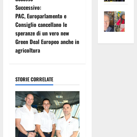
g
apre
Area
Successivo:
a
Vite
la
sogl
PAC, Europarlamento e
–
rass
Isee
z
Consiglio cancellano le
A
atte
a
speranze di un vero new
i
Omb
anc
26mi
Green Deal Europeo anche in
Fest
Cont
euro
o
agricoltura
Fron
Vald
per
e
e
l’an
n
Gabb
Zang
acca
e
vis
202
STORIE CORRELATE
a
a
vis
r
t
i