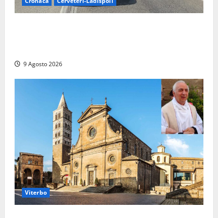
Cronaca
Cerveteri-Ladispoli
Grave incidente sull’Aurelia tra Ladispoli e
Torrimpietra, corsia per Civitavecchia bloccata per
due ore
9 Agosto 2026
Viterbo
La Diocesi di Viterbo piange don Giuseppe Giulianelli