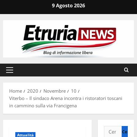
Vai
9 Agosto 2026
al
contenuto
Menu
principale
Home
2020
Novembre
10
Viterbo – Il sindaco Arena incontra i ristoratori toscani
in cammino sulla via Francigena
Ricerca
Attualità