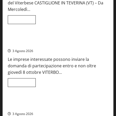
del Viterbese CASTIGLIONE IN TEVERINA (VT) – Da
Mercoledì...
Leggi
Leggi tutto
di
Food News
più
su
A
Castiglione
Birre Preziose, aperte le iscrizioni al Concorso regionale
in
del Lazio
Teverina
la
3 Agosto 2026
41esima
festa
Le imprese interessate possono inviare la
del
Vino:
domanda di partecipazione entro e non oltre
cantine
aperte,
giovedì 8 ottobre VITERBO...
musica
e
spettacolo
Leggi
Leggi tutto
di
Viterbo
Food News
più
su
Birre
Preziose,
Montefiascone brinda alla sua Fiera del Vino: inaugurazione
aperte
da record per la 66ª edizione
le
iscrizioni
3 Agosto 2026
al