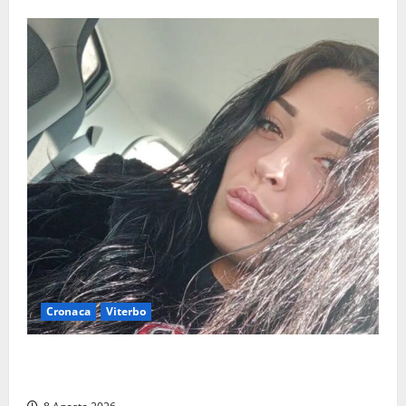
Cronaca
Viterbo
Aveva compiuto 23 anni ieri: Benedetta trovata
morta nell’ex Consorzio agrario