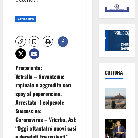
Attualità
N
Precedente:
CULTURA
Vetralla – Novantenne
a
rapinato e aggredito con
Vite
v
spay al peperoncino.
–
Arrestato il colpevole
i
L’Un
Successivo:
ampl
g
Coronavirus – Viterbo, Asl:
Saba
la
“Oggi ottantatré nuovi casi
–
No
a
Pian
e deceduti tre pazienti”
Tax