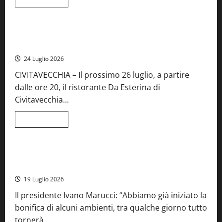
di
Food News
più
su
Montefiascone
brinda
Stecca x Esterina: una serata a quattro mani tra Roma e il
alla
mare di Civitavecchia
sua
Fiera
24 Luglio 2026
del
Vino:
CIVITAVECCHIA – Il prossimo 26 luglio, a partire
inaugurazione
da
dalle ore 20, il ristorante Da Esterina di
record
per
Civitavecchia...
la
66ª
edizione
Leggi
Leggi tutto
di
Cronaca
Food News
Viterbo
più
su
Stecca
x
Montefiascone – I NAS dei carabinieri chiudono la Cantina
Esterina:
Sociale: gravi carenze igieniche
una
serata
19 Luglio 2026
a
quattro
Il presidente Ivano Marucci: “Abbiamo già iniziato la
mani
tra
bonifica di alcuni ambienti, tra qualche giorno tutto
Roma
e
tornerà...