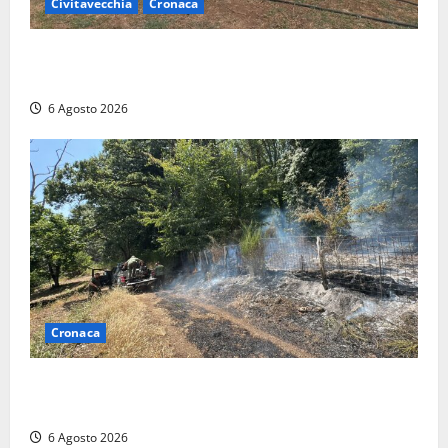
Civitavecchia
Cronaca
Civitavecchia – Vasto incendio al Sasso, maxi
mobilitazione di soccorsi
6 Agosto 2026
Cronaca
Principio di incendio nella Riserva del Lago di Vico:
sul posto tracce di bivacchi abusivi
6 Agosto 2026