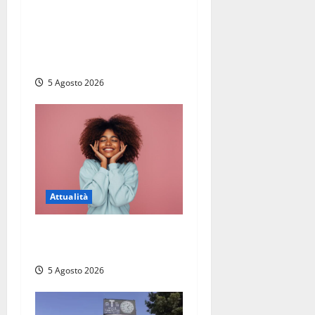
corso allievi agenti della
Polizia di Stato, tra loro
anche Mattia Salvati di
Montalto di Castro
5 Agosto 2026
Attualità
Prestiti personali: tutte le
opportunità
5 Agosto 2026