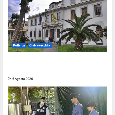
Politica
Civitavecchia
Civitavecchia – Fratelli d’Italia sulle Terme Imperiali:
“Piendibene e Cangani spieghino perché stanno
bloccando un’occasione storica”
6 Agosto 2026