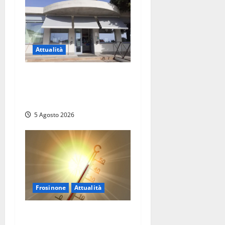
Attualità
Il SuperEnalotto premia
Viterbo, una vincita al
Poggino
5 Agosto 2026
Frosinone
Attualità
Frosinone ‘brucia’ da un