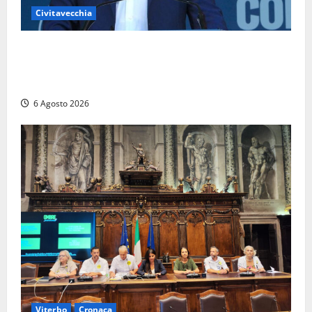
Civitavecchia
Civitavecchia – Fosso Crepacuore, Grasso (FdI): “Il
Comune sapeva del parere favorevole al rinnovo
dell’AIA e non ha informato il Consiglio”
6 Agosto 2026
Viterbo
Cronaca