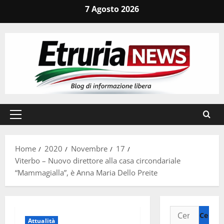
Vai
7 Agosto 2026
al
contenuto
Menu
principale
Home
2020
Novembre
17
Viterbo – Nuovo direttore alla casa circondariale
“Mammagialla”, è Anna Maria Dello Preite
Ricerca
Attualità