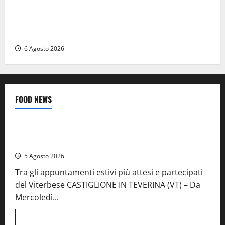
Ceccano – Rapina al Conad: minaccia il cassiere con
la pistola e fugge in camper con il bottino, arresto
lampo
6 Agosto 2026
FOOD NEWS
Food News
Viterbo
A Castiglione in Teverina la 41esima festa del Vino: cantine
aperte, musica e spettacolo
5 Agosto 2026
Tra gli appuntamenti estivi più attesi e partecipati
del Viterbese CASTIGLIONE IN TEVERINA (VT) – Da
Mercoledì...
Leggi
Leggi tutto
di