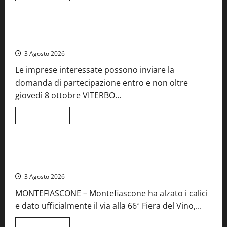
Food News
più
su
A
Castiglione
Birre Preziose, aperte le iscrizioni al Concorso regionale
in
del Lazio
Teverina
la
3 Agosto 2026
41esima
festa
Le imprese interessate possono inviare la
del
Vino:
domanda di partecipazione entro e non oltre
cantine
aperte,
giovedì 8 ottobre VITERBO...
musica
e
spettacolo
Leggi
Leggi tutto
di
Viterbo
Food News
più
su
Birre
Preziose,
Montefiascone brinda alla sua Fiera del Vino: inaugurazione
aperte
da record per la 66ª edizione
le
iscrizioni
3 Agosto 2026
al
Concorso
MONTEFIASCONE – Montefiascone ha alzato i calici
regionale
del
e dato ufficialmente il via alla 66ª Fiera del Vino,...
Lazio
Leggi
Leggi tutto