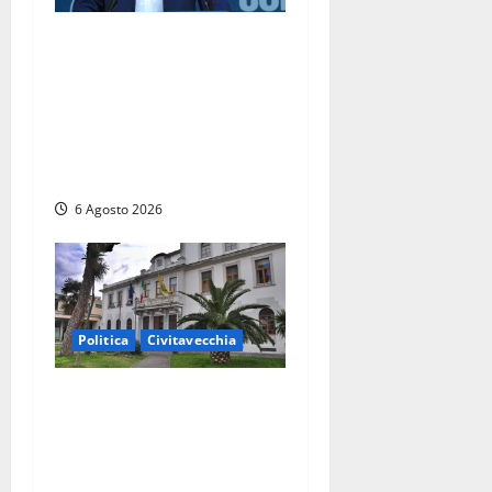
Civitavecchia – Fosso
Crepacuore, Grasso (FdI): “Il
Comune sapeva del parere
favorevole al rinnovo
dell’AIA e non ha informato
il Consiglio”
6 Agosto 2026
Politica
Civitavecchia
Civitavecchia – Fratelli
d’Italia sulle Terme
Imperiali: “Piendibene e
Cangani spieghino perché