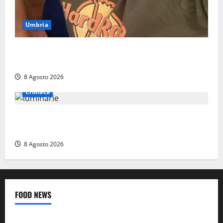
Umbria
Torreorsina dà l’ultimo saluto a Federico Romualdi,
l’autista che frenò per salvare i suoi passeggeri
8 Agosto 2026
Cronaca
Calanna – Elettricista muore folgorato mentre
monta le luminarie per la festa
8 Agosto 2026
FOOD NEWS
Food News
Viterbo