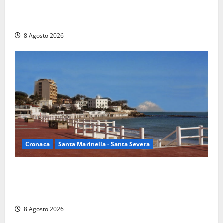
Rieti – Mondiali di Wakeboard 2026, Noa Gualtieri è
campione del mondo Under 14
8 Agosto 2026
Cronaca
Santa Marinella - Santa Severa
Furti delle chiavi di casa nelle auto, l’allarme arriva
anche a Santa Marinella: “Grazie al libretto i ladri
trovano l’indirizzo”
8 Agosto 2026