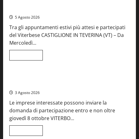
A Castiglione in Teverina la 41esima festa del Vino: cantine
aperte, musica e spettacolo
5 Agosto 2026
Tra gli appuntamenti estivi più attesi e partecipati
del Viterbese CASTIGLIONE IN TEVERINA (VT) – Da
Mercoledì...
Leggi
Leggi tutto
di
Food News
più
su
A
Castiglione
Birre Preziose, aperte le iscrizioni al Concorso regionale
in
del Lazio
Teverina
la
3 Agosto 2026
41esima
festa
Le imprese interessate possono inviare la
del
Vino:
domanda di partecipazione entro e non oltre
cantine
aperte,
giovedì 8 ottobre VITERBO...
musica
e
spettacolo
Leggi
Leggi tutto
di
Viterbo
Food News
più