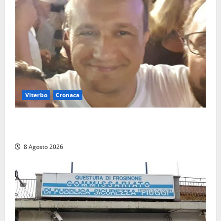
Viterbo
Cronaca
Brutto incidente stradale per Alessio Fiorillo:
Viterbo si stringe al suo “ciuffo”
8 Agosto 2026