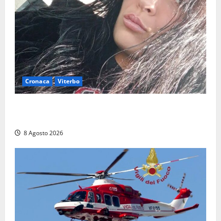
Cronaca
Viterbo
Aveva compiuto 23 anni ieri: Benedetta trovata
morta nell’ex Consorzio agrario
8 Agosto 2026