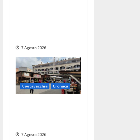
Marina Yachting,
Civitavecchia svolta: Roma
Marina Yachting Srl
ammessa alle fasi finali
della concessione demaniale
7 Agosto 2026
Civitavecchia
Cronaca
Civitavecchia, lavori al
Mercato: modifiche alla
viabilità prorogate (almeno)
fino al 31 dicembre
7 Agosto 2026