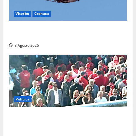
Viterbo
Cronaca
Scattano le ricerche per un piccolo elicottero
precipitato a Sutri: era un falso allarme
8 Agosto 2026
Politica
“Cgil volta le spalle a La Russa e Sberna” a
Marcinelle, Meloni: “Gesto vergognoso”. Landini
replica: “Falso”