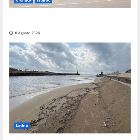
Cronaca
Viterbo
Viterbo, giovane donna trovata morta nell’ex
Consorzio agrario sulla Teverina
8 Agosto 2026
Latina