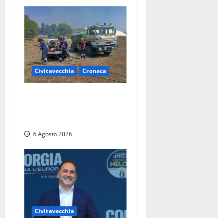
Civitavecchia
Cronaca
Civitavecchia – Vasto
incendio al Sasso, maxi
mobilitazione di soccorsi
6 Agosto 2026
Civitavecchia