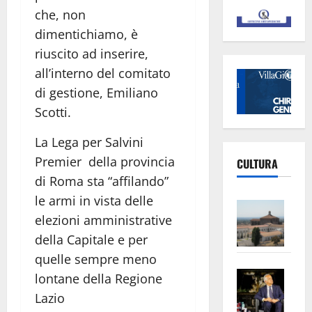
che, non
dimentichiamo, è
riuscito ad inserire,
all’interno del comitato
di gestione, Emiliano
Scotti.
La Lega per Salvini
Premier della provincia
CULTURA
di Roma sta “affilando”
le armi in vista delle
Vite
elezioni amministrative
–
L’Un
della Capitale e per
ampl
quelle sempre meno
Saba
la
lontane della Regione
–
No
Lazio
Pian
Tax