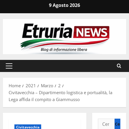
Vai
9 Agosto 2026
al
contenuto
Menu
principale
Home
2021
Marzo
2
Civitavecchia – Dipartimento logistica e portualità, la
Lega affida il compito a Giammusso
Ricerca
Civitavecchia