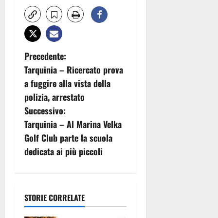
N
Precedente:
Tarquinia – Ricercato prova
a
a fuggire alla vista della
v
polizia, arrestato
Successivo:
i
Tarquinia – Al Marina Velka
g
Golf Club parte la scuola
dedicata ai più piccoli
a
z
i
STORIE CORRELATE