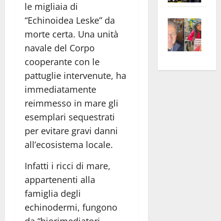
le migliaia di
apre
Area
“Echinoidea Leske” da
Vite
la
sogl
morte certa. Una unità
–
rass
Isee
A
atte
a
navale del Corpo
Omb
anc
26mi
cooperante con le
Fest
Cont
euro
pattuglie intervenute, ha
Fron
Vald
per
immediatamente
e
e
l’an
reimmesso in mare gli
Gabb
Zang
acca
esemplari sequestrati
vis
202
per evitare gravi danni
a
all’ecosistema locale.
vis
Infatti i ricci di mare,
appartenenti alla
famiglia degli
echinodermi, fungono
da “biorimediatori