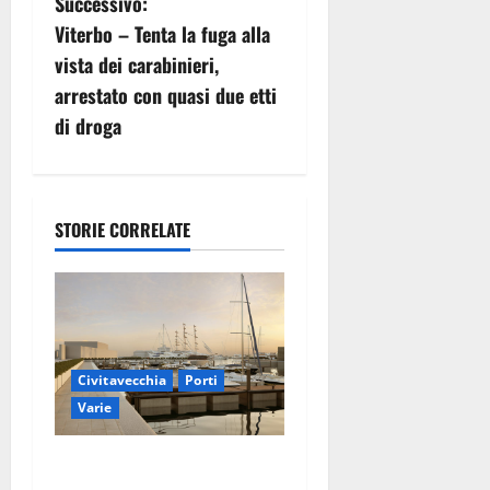
Successivo:
g
Viterbo – Tenta la fuga alla
vista dei carabinieri,
a
arrestato con quasi due etti
z
di droga
i
o
STORIE CORRELATE
n
e
a
Civitavecchia
Porti
r
Varie
t
Marina Yachting,