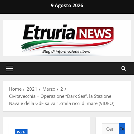
Vai
9 Agosto 2026
al
contenuto
Menu
principale
Home
2021
Marzo
2
Civitavecchia – Operazione “Dark Sea”, la Stazione
Navale della GdF salva 12mila ricci di mare (VIDEO)
Ricerca
Porti