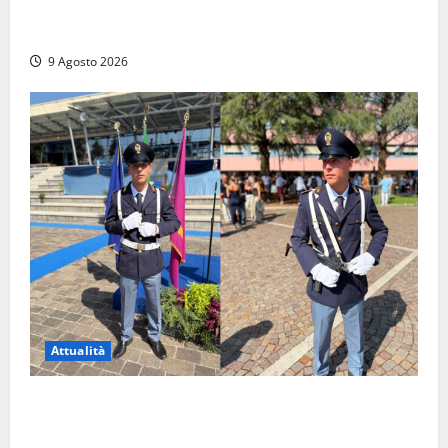
Tra l’8 e il 9 agosto del 117 moriva Traiano.
Civitavecchia, la sua città, non l’ha ricordato
9 Agosto 2026
Attualità
Da Montalto di Castro alla Polizia di Stato: Mattia
Salvati ha giurato a Spoleto