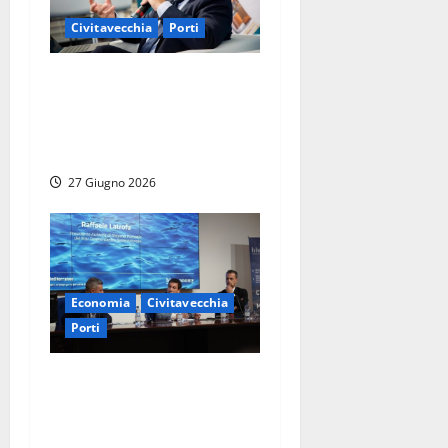
Civitavecchia
Porti
Civitavecchia – Comitato di
Gestione dell’AdSP a Gaeta:
approvata variazione di
bilancio per il progetto DAS
27 Giugno 2026
Economia
Civitavecchia
Porti
Civitavecchia gateway del
Mediterraneo: il porto
rilancia la sua centralità