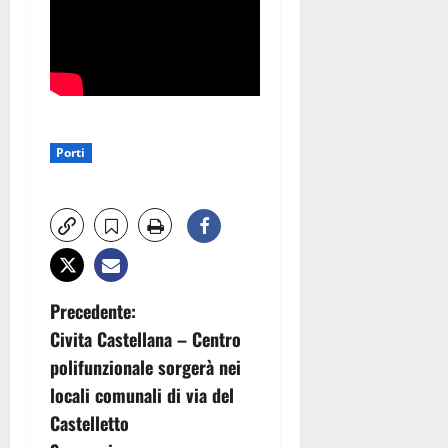
Porti
N
Precedente:
Civita Castellana – Centro
a
polifunzionale sorgerà nei
v
locali comunali di via del
Castelletto
i