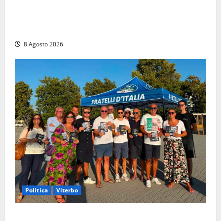
Alessandro Giannetti è morto dopo un mese di
agonia: il giovane carabiniere di Fontana Liri vittima
di un incidente in moto
8 Agosto 2026
Politica
Viterbo
Grande partecipazione ai gazebo di Fratelli d’Italia a