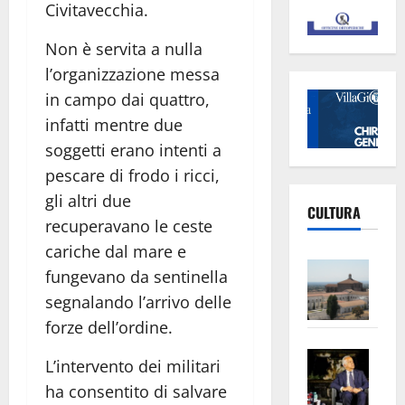
Civitavecchia.
Non è servita a nulla
l’organizzazione messa
in campo dai quattro,
infatti mentre due
soggetti erano intenti a
pescare di frodo i ricci,
gli altri due
CULTURA
recuperavano le ceste
cariche dal mare e
Vite
fungevano da sentinella
–
segnalando l’arrivo delle
L’Un
forze dell’ordine.
ampl
Saba
la
L’intervento dei militari
–
No
ha consentito di salvare
Pian
Tax