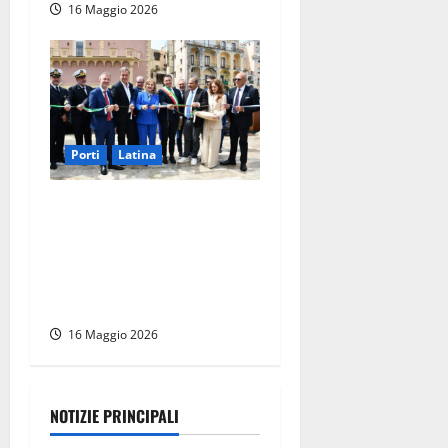
16 Maggio 2026
Porti
Latina
Gaeta – Sicurezza in mare e
tutela del territorio costiero
laziale: progettualità tra
Regione, Anci e Direzione
Marittima del Lazio
16 Maggio 2026
NOTIZIE PRINCIPALI