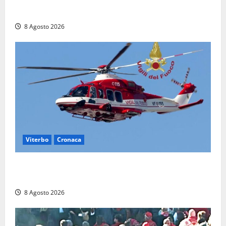
Aveva compiuto 23 anni ieri: Benedetta trovata
morta nell’ex Consorzio agrario
8 Agosto 2026
Viterbo
Cronaca
Scattano le ricerche per un piccolo elicottero
precipitato a Sutri: era un falso allarme
8 Agosto 2026