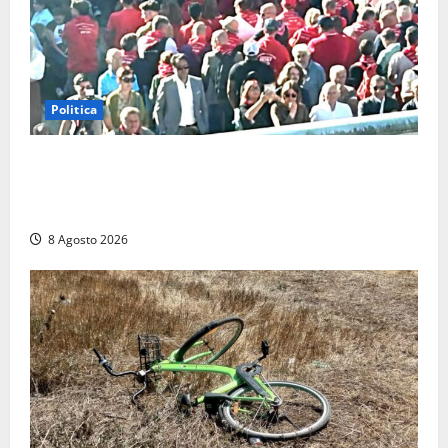
Politica
“Cgil volta le spalle a La Russa e Sberna” a
Marcinelle, Meloni: “Gesto vergognoso”. Landini
replica: “Falso”
8 Agosto 2026