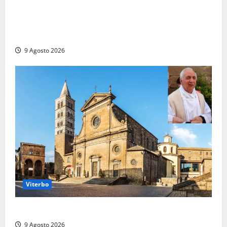
Grave incidente sull’Aurelia tra Ladispoli e
Torrimpietra, corsia per Civitavecchia bloccata per
due ore
9 Agosto 2026
Viterbo
La Diocesi di Viterbo piange don Giuseppe Giulianelli
9 Agosto 2026