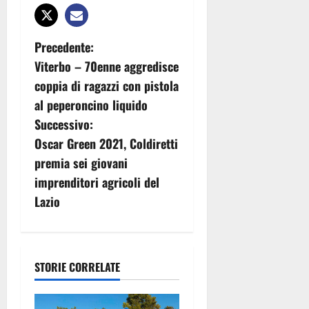
N
Precedente:
Viterbo – 70enne aggredisce
a
coppia di ragazzi con pistola
v
al peperoncino liquido
Successivo:
i
Oscar Green 2021, Coldiretti
g
premia sei giovani
imprenditori agricoli del
a
Lazio
z
i
STORIE CORRELATE
o