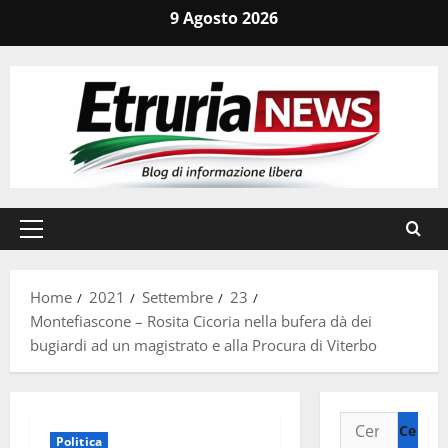
Vai
9 Agosto 2026
al
contenuto
Menu
principale
Home
2021
Settembre
23
Montefiascone – Rosita Cicoria nella bufera dà dei
bugiardi ad un magistrato e alla Procura di Viterbo
Ricerca
Politica