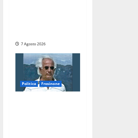
Ascensori chiusi durante la
Fiera del Vino a
Montefiascone: volano
stracci tra Manzi, Paolini e
De Santis “in diretta” social
7 Agosto 2026
Politica
Frosinone
Verso le elezioni di
Frosinone, il Polo Civico si
allarga ancora: ufficiale
l’ingresso di Giorgio
Ceccarelli dopo Emanuela