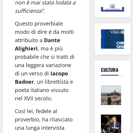
non è mai stata lodata a
sufficienza”
.
Questo proverbiale
modo di dire è da molti
attribuito a
Dante
Alighieri
, ma è più
probabile che si tratti di
una leggera variazione
CULTURA
di un verso di
Iacopo
Badoer
, un librettista e
Vite
poeta italiano vissuto
–
nel XVII secolo.
L’Un
ampl
Così lei, fedele al
Saba
la
proverbio, ha rilasciato
–
No
una lunga intervista
Pian
Tax