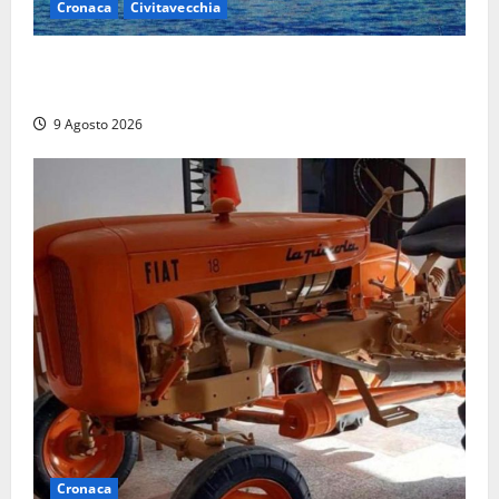
Cronaca
Civitavecchia
Istituto Santa Cecilia, stop agli infermieri di notte:
la preoccupazione di famiglie e pazienti
9 Agosto 2026
Cronaca