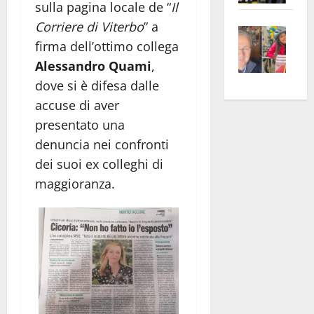
sulla pagina locale de “
Il
apre
Area
Corriere di Viterbo
” a
Vite
la
sogl
firma dell’ottimo collega
–
rass
Isee
A
Alessandro Quami
,
atte
a
Omb
anc
26mi
dove si è difesa dalle
Fest
Cont
euro
accuse di aver
Fron
Vald
per
presentato una
e
e
l’an
denuncia nei confronti
Gabb
Zang
acca
dei suoi ex colleghi di
vis
202
maggioranza.
a
vis