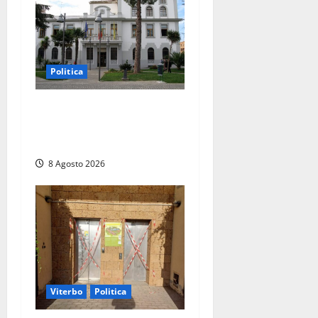
Politica
Civitavecchia – Accesso agli
atti: “Il M5S vota ciò che
dice di non condividere”
8 Agosto 2026
Viterbo
Politica