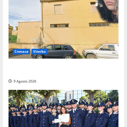
Cronaca
Viterbo
Morte della 23enne Benedetta all’ex consorzio
agrario, fatale il “festino” del compleanno
9 Agosto 2026