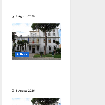
vergognoso”. Landini
replica: “Falso”
8 Agosto 2026
Politica
Civitavecchia – Accesso agli
atti, il Pd fa chiarezza: “Non
è stato ridotto nessun
diritto”
8 Agosto 2026