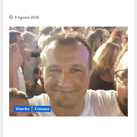
Allarme biciclette a Montalto Marina: «Furti
ovunque, ormai sembra un bike sharing illegale»
8 Agosto 2026
Viterbo
Cronaca
Brutto incidente stradale per Alessio Fiorillo:
Viterbo si stringe al suo “ciuffo”