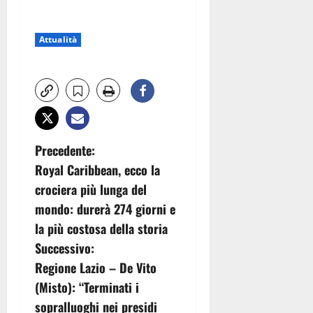
Attualità
N
Precedente:
Royal Caribbean, ecco la
a
crociera più lunga del
v
mondo: durerà 274 giorni e
la più costosa della storia
i
Successivo:
g
Regione Lazio – De Vito
(Misto): “Terminati i
a
sopralluoghi nei presidi