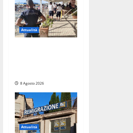
Attualità
Sant’Agostino, la beffa de
“La Scogliera”: il Comune
autorizza il chiosco due
giorni dopo i sigilli, ma lo
stabilimento resta bloccato
8 Agosto 2026
Attualità