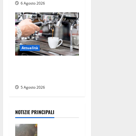
6 Agosto 2026
Attualità
Viterbo – Pubblici esercizi
aperti a Ferragosto, il
comune predispone elenco
5 Agosto 2026
NOTIZIE PRINCIPALI
Escursionisti
si perdono