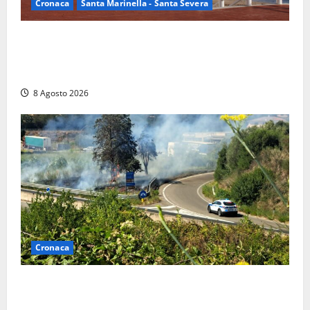
Cronaca
Santa Marinella - Santa Severa
Furti delle chiavi di casa nelle auto, l’allarme arriva
anche a Santa Marinella: “Grazie al libretto i ladri
trovano l’indirizzo”
8 Agosto 2026
Cronaca
Montalto di Castro – Svincolo dell’Aurelia chiuso per
incendio