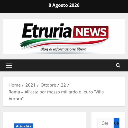
Vai
8 Agosto 2026
al
contenuto
Menu
principale
Home
2021
Ottobre
22
Roma – All’asta per mezzo miliardo di euro “Villa
Aurora”
Ricerca
Attualità