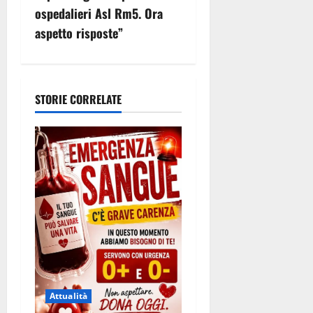
z
ospedalieri Asl Rm5. Ora
aspetto risposte”
i
o
n
STORIE CORRELATE
e
a
r
t
i
c
Attualità
o