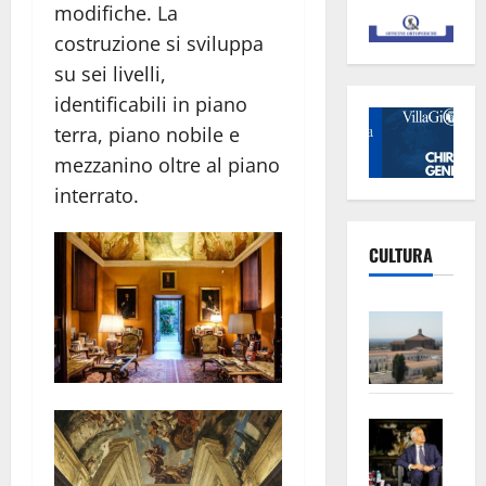
modifiche. La
costruzione si sviluppa
su sei livelli,
identificabili in piano
terra, piano nobile e
mezzanino oltre al piano
interrato.
CULTURA
Vite
–
L’Un
ampl
Saba
la
–
No
Pian
Tax