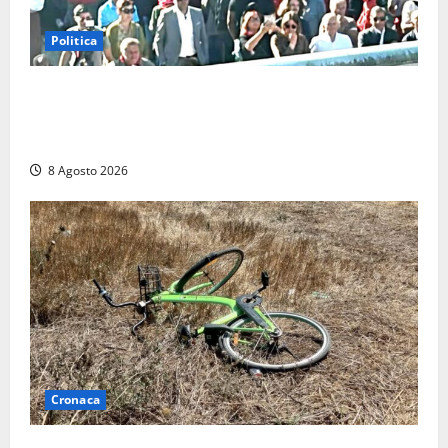
Politica
“Cgil volta le spalle a La Russa e Sberna” a
Marcinelle, Meloni: “Gesto vergognoso”. Landini
replica: “Falso”
8 Agosto 2026
Cronaca