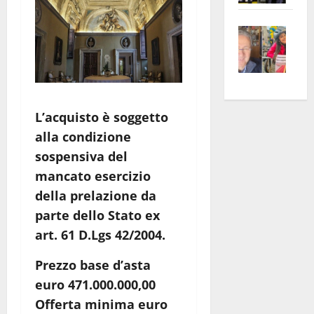
apre
Area
Vite
la
sogl
–
rass
Isee
A
atte
a
Omb
anc
26mi
Fest
Cont
euro
L’acquisto è soggetto
Fron
Vald
per
e
alla condizione
e
l’an
Gabb
Zang
acca
sospensiva del
vis
202
mancato esercizio
a
della prelazione da
vis
parte dello Stato ex
art. 61 D.Lgs 42/2004.
Prezzo base d’asta
euro 471.000.000,00
Offerta minima euro