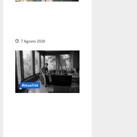
Viterbo – Diffida per la
sindaca Frontini: “La scritta
Remigrazione è ancora al
suo posto”
7 Agosto 2026
Attualità
Torre di Chia, l’Università
Agraria risponde alle
polemiche: “Non è un
esproprio, è l’esecuzione di
una sentenza”