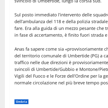
svincolo di Umbertide, lungo la corsia sud.
Sul posto immediato l’intervento delle squadre d
dell’ambulanza del 118 e della polizia stradal
fare. Era alla guida di un mezzo pesante che t
in fase di accertamento, è finito fuori strada e 
Anas fa sapere come sia «provvisoriamente chiu
del territorio comunale di Umbertide (PG) a c
traffico nelle due direzioni è provvisoriamente i
svincoli di Umbertide/Gubbio e Montone/Pietr
Vigili del Fuoco e le Forze dell’Ordine per la g
normale circolazione nel più breve tempo poss
Umbria