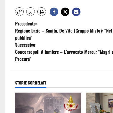
N
Precedente:
Regione Lazio – Sanità, De Vito (Gruppo Misto): “Nel 
a
pubblica”
v
Successivo:
Concorsopoli Allumiere – L’avvocato Mereu: “Magrì d
i
Procura”
g
a
STORIE CORRELATE
z
i
o