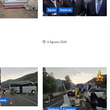
Sport
Umbria
Gaucci is back: il Perugia torna di
sentata la 37ª
famiglia, e il primo atto è già un
hi Sapori: dal 14 al
caso
hiostro di San
4 Agosto 2026
este a festa
naca
Umbria
Cronaca