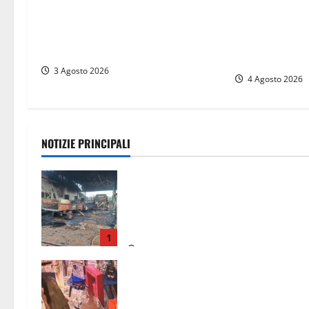
Strage sulla Ri
Umbria – Baglioni (Lega): “A Città
si aggrava anc
di Castello aumenta la TARI mentre
oltre 30 feriti
a Umbertide diminuisce”
deceduta in os
3 Agosto 2026
4 Agosto 2026
NOTIZIE PRINCIPALI
Strage di bestiame in un devastante
incendio in un’azienda agricola a
Castrocielo: distrutti la struttura e
diversi mezzi
1
7 Agosto 2026
Svaligiano una farmacia a Viterbo
davanti alle telecamere, poi
commettono altri furti a Orte: è