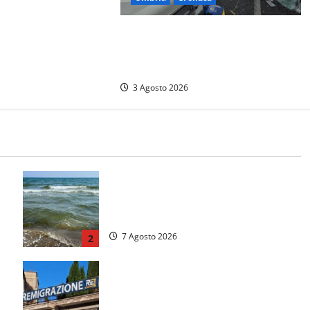
eti-Terni, il bilancio
ora: sette morti e
Tragedia sulla Rieti-Terni, sei morti
. Una vittima è
e 34 i feriti. Proietti: «Uno
pedale
scenario di guerra»
3 Agosto 2026
Montalto Marina, schiuma e acqua
colorata in mare: Arpa Lazio fa
chiarezza
7 Agosto 2026
2
Viterbo – Diffida per la sindaca
Frontini: “La scritta Remigrazione è
ancora al suo posto”