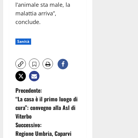
l’animale sta male, la
malattia arriva”,
conclude.
Sanità
N
Precedente:
“La casa è il primo luogo di
a
cura”: convegno alla Asl di
v
Viterbo
Successivo:
i
Regione Umbria, Caparvi