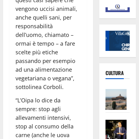
questi casi sapere che
vengono uccisi animali,
anche quelli sani, per
responsabilità
dell’uomo, chiamato –
ormai è tempo – a fare
scelte più etiche
passando per esempio
ad una alimentazione
CULTURA
vegetariana o vegana”,
sottolinea Corboli.
Vite
–
“L’Oipa lo dice da
L’Un
sempre: stop agli
ampl
allevamenti intensivi,
Saba
la
stop al consumo della
–
No
carne (anche le uova
Pian
Tax