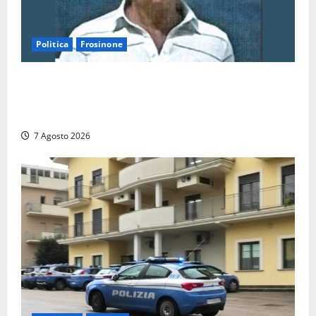
Politica
Frosinone
Verso le elezioni di Frosinone, il Polo Civico si
allarga ancora: ufficiale l’ingresso di Giorgio
Ceccarelli dopo Emanuela Turri
7 Agosto 2026