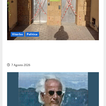
Viterbo
Politica
Ascensori chiusi durante la Fiera del Vino a
Montefiascone: volano stracci tra Manzi, Paolini e De
Santis “in diretta” social
7 Agosto 2026