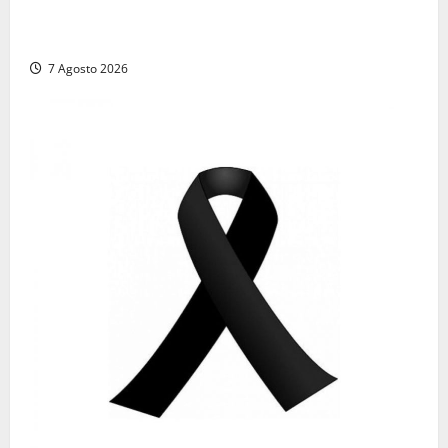
Comune di Civitavecchia sulle Terme della
Ficoncella: prosegue l’interlocuzione con la ASL RM4
7 Agosto 2026