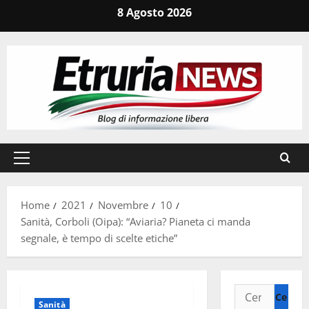
Vai
8 Agosto 2026
al
contenuto
Menu
principale
Home
2021
Novembre
10
Sanità, Corboli (Oipa): “Aviaria? Pianeta ci manda
segnale, è tempo di scelte etiche”
Ricerca
Sanità