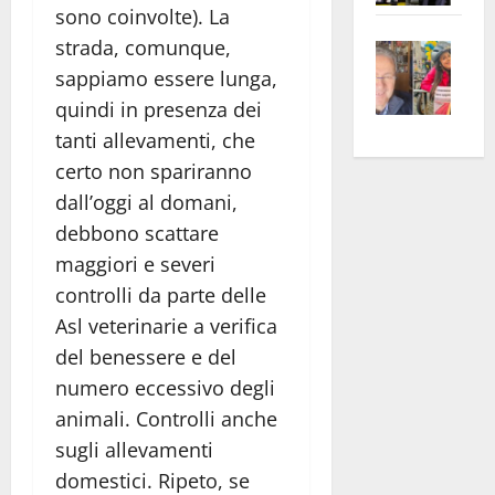
sono coinvolte). La
apre
Area
strada, comunque,
Vite
la
sogl
–
rass
Isee
sappiamo essere lunga,
A
atte
a
quindi in presenza dei
Omb
anc
26mi
tanti allevamenti, che
Fest
Cont
euro
certo non spariranno
Fron
Vald
per
dall’oggi al domani,
e
e
l’an
debbono scattare
Gabb
Zang
acca
maggiori e severi
vis
202
controlli da parte delle
a
vis
Asl veterinarie a verifica
del benessere e del
numero eccessivo degli
animali. Controlli anche
sugli allevamenti
domestici. Ripeto, se