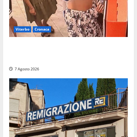
Viterbo
Cronaca
Svaligiano una farmacia a Viterbo davanti alle
telecamere, poi commettono altri furti a Orte: è
caccia a due donne
7 Agosto 2026