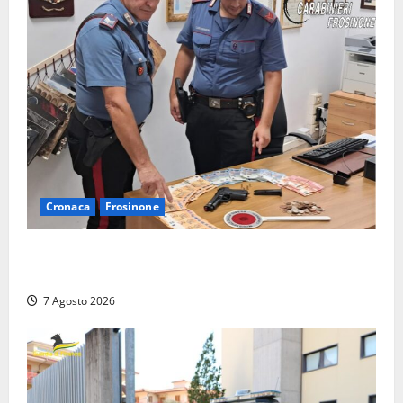
Cronaca
Frosinone
Assalto armato al Conad di Ceccano: lo schianto in
camper e l’arresto lampo a Frosinone
7 Agosto 2026