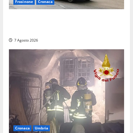
Frosinone
Cronaca
Auto sospetta fermata dalla Polizia a Cassino:
denunciato un 19enne trovato con un coltello a
serramanico
7 Agosto 2026
Cronaca
Umbria