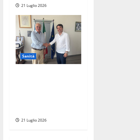
21 Luglio 2026
Sanità
Viterbo – All’ospedale Santa
Rosa nasce il nuovo
laboratorio di genetica
medica, grazie ad una
donazione di oltre 2 milioni
di euro
21 Luglio 2026