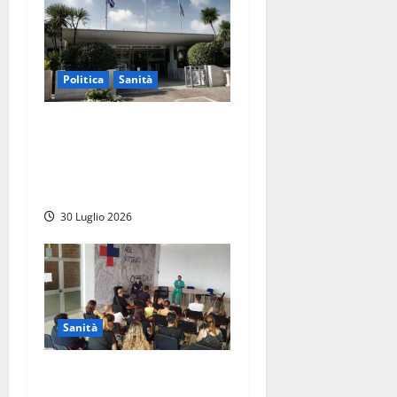
Politica
Sanità
Sanità Lazio, il centrodestra
attacca l’opposizione:
“Basta arrampicarsi sugli
specchi”
30 Luglio 2026
Sanità
Viterbo – All’ospedale Santa
Rosa open day per