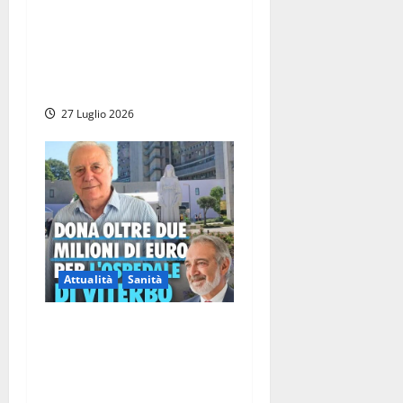
conoscere il parto indolore,
Nicolanti: “Il dolore del
parto non sia un passaggio
obbligato”
27 Luglio 2026
Attualità
Sanità
Viterbo – Il presidente
Rocca ricorda la
straordinaria generosità del
dottor Enzo Facchini