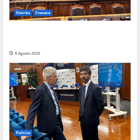
Viterbo
Cronaca
Viterbo – Ombre Festival chiude con successo e
pensa al futuro: “Ora progetto pilota per una Fiera
del Libro nella Tuscia”
6 Agosto 2026
Politica