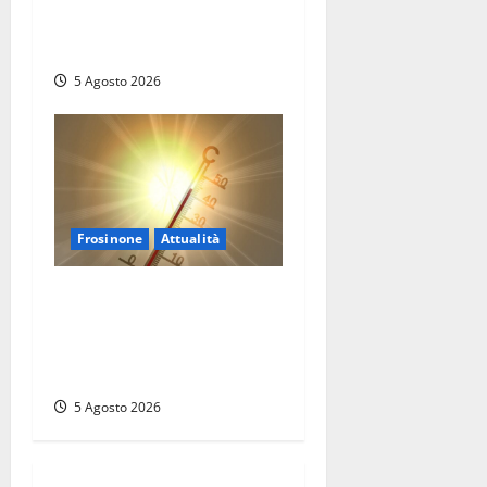
Viterbo, una vincita al
Poggino
5 Agosto 2026
Frosinone
Attualità
Frosinone ‘brucia’ da un
mese: è record di afa e notti
tropicali. E i temporali
fanno danni
5 Agosto 2026