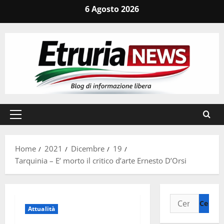
Vai
6 Agosto 2026
al
contenuto
Menu
principale
Home
2021
Dicembre
19
Tarquinia – E’ morto il critico d’arte Ernesto D’Orsi
Ricerca
Attualità
per: