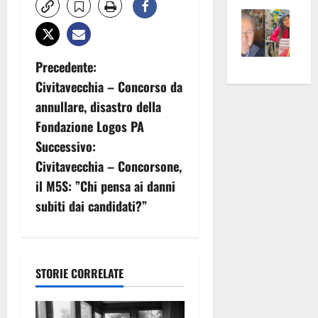
Vite
la
sogl
–
rass
Isee
A
atte
a
N
Precedente:
Omb
anc
26mi
Fest
Cont
Civitavecchia – Concorso da
euro
a
Fron
Vald
per
annullare, disastro della
e
e
l’an
v
Fondazione Logos PA
Gabb
Zang
acca
Successivo:
i
vis
202
Civitavecchia – Concorsone,
a
g
il M5S: ”Chi pensa ai danni
vis
subiti dai candidati?”
a
z
i
STORIE CORRELATE
o