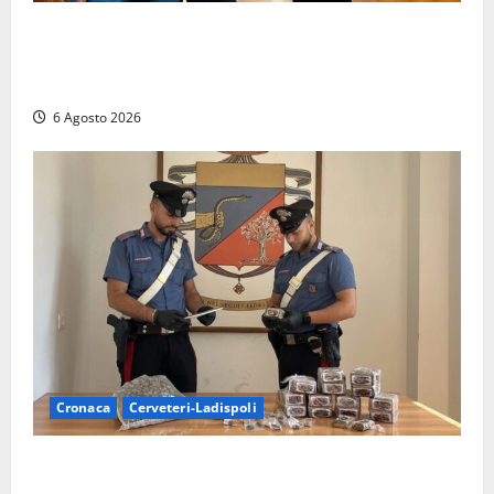
Sicurezza nei Comuni del Lazio, il consigliere
Sabatini (FdI) presenta proposta di legge per alzare
la qualità della vita
6 Agosto 2026
Cronaca
Cerveteri-Ladispoli
Blitz dei Carabinieri a Ladispoli: in una casa trovati
7 kg di hashish e una donna chiusa a chiave