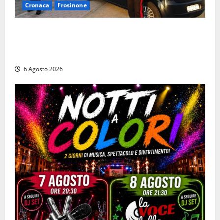
Cronaca
Frosinone
Ceccano – Rapina al Conad: minaccia il cassiere con
la pistola e fugge in camper con il bottino, arresto
lampo
6 Agosto 2026