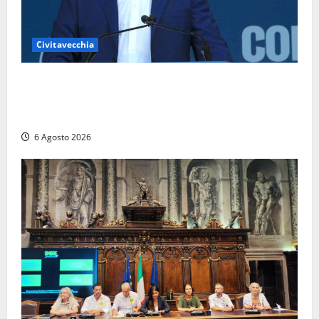
Civitavecchia
Civitavecchia – Fosso Crepacuore, Grasso (FdI): “Il
Comune sapeva del parere favorevole al rinnovo
dell’AIA e non ha informato il Consiglio”
6 Agosto 2026