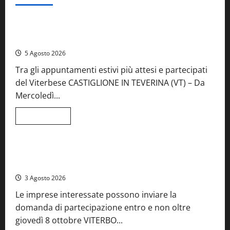
Food News
Viterbo
A Castiglione in Teverina la 41esima festa del Vino: cantine
aperte, musica e spettacolo
5 Agosto 2026
Tra gli appuntamenti estivi più attesi e partecipati
del Viterbese CASTIGLIONE IN TEVERINA (VT) – Da
Mercoledì...
Leggi
Leggi tutto
di
Food News
più
su
A
Castiglione
Birre Preziose, aperte le iscrizioni al Concorso regionale
in
del Lazio
Teverina
la
3 Agosto 2026
41esima
festa
Le imprese interessate possono inviare la
del
Vino:
domanda di partecipazione entro e non oltre
cantine
aperte,
giovedì 8 ottobre VITERBO...
musica