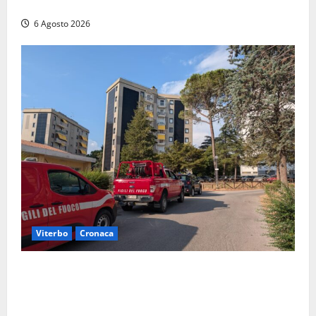
sul posto tracce di bivacchi abusivi
6 Agosto 2026
Viterbo
Cronaca
Viterbo, paura in via Murialdo: anziano minaccia di
lanciarsi dal settimo piano, salvato dai soccorritori
(FOTO)