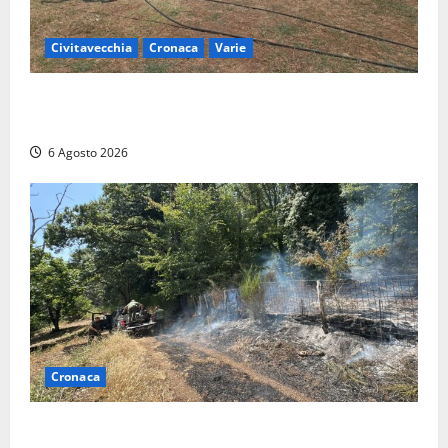
Civitavecchia
Cronaca
Varie
Civitavecchia – Vasto incendio al Sasso, maxi
mobilitazione di soccorsi
6 Agosto 2026
Cronaca
Principio di incendio nella Riserva del Lago di Vico: