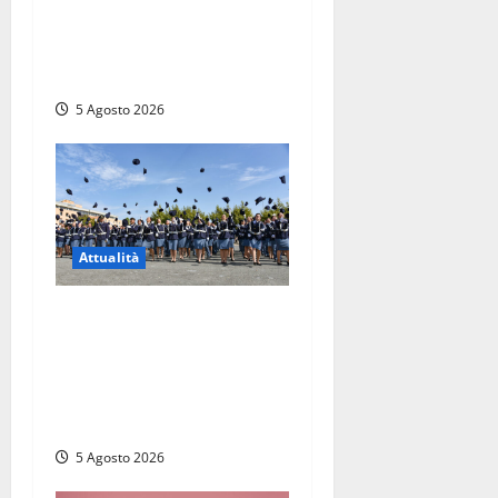
Viterbo – Pubblici esercizi
aperti a Ferragosto, il
comune predispone elenco
5 Agosto 2026
Attualità
Giuramento per il 233esimo
corso allievi agenti della
Polizia di Stato, tra loro
anche Mattia Salvati di
Montalto di Castro
5 Agosto 2026