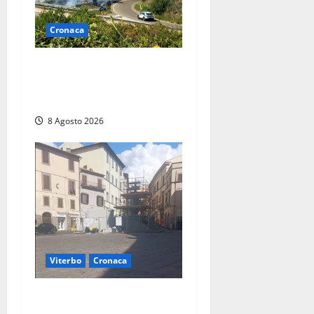
Cronaca
Montalto di Castro –
Svincolo dell’Aurelia chiuso
per incendio
8 Agosto 2026
Viterbo
Cronaca
Fontana Grande, la piazza