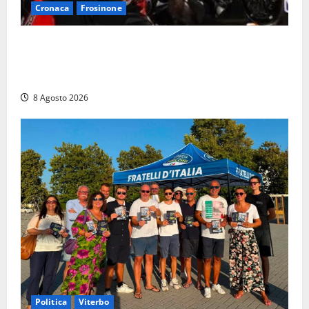
Cronaca
Frosinone
Alessandro Giannetti è morto dopo un mese di
agonia: il giovane carabiniere di Fontana Liri vittima
di un incidente in moto
8 Agosto 2026
Politica
Viterbo