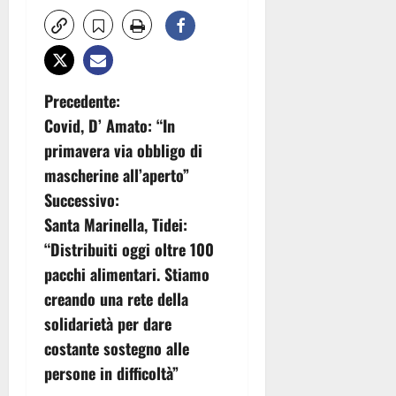
N
Precedente:
Covid, D’ Amato: “In
a
primavera via obbligo di
v
mascherine all’aperto”
Successivo:
i
Santa Marinella, Tidei:
g
“Distribuiti oggi oltre 100
pacchi alimentari. Stiamo
a
creando una rete della
z
solidarietà per dare
costante sostegno alle
i
persone in difficoltà”