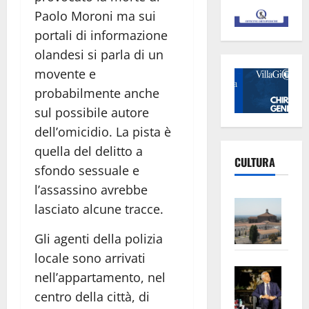
Paolo Moroni ma sui
portali di informazione
olandesi si parla di un
movente e
probabilmente anche
sul possibile autore
dell’omicidio. La pista è
quella del delitto a
CULTURA
sfondo sessuale e
l’assassino avrebbe
Vite
lasciato alcune tracce.
–
L’Un
Gli agenti della polizia
ampl
locale sono arrivati
Saba
la
nell’appartamento, nel
–
No
centro della città, di
Pian
Tax