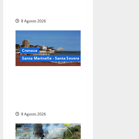
montagne di Sora. Elicottero
bloccato, soccorsi da terra
8 Agosto 2026
Cronaca
Santa Marinella - Santa Severa
Furti delle chiavi di casa
nelle auto, l’allarme arriva
anche a Santa Marinella:
“Grazie al libretto i ladri
trovano l’indirizzo”
8 Agosto 2026