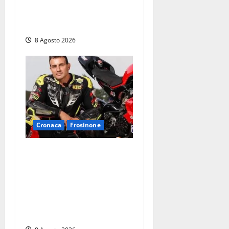
senza identità: «Tolte le
auto, il centro è morto. E
adesso cosa resta?»
8 Agosto 2026
Cronaca
Frosinone
Alessandro Giannetti è
morto dopo un mese di
agonia: il giovane
carabiniere di Fontana Liri
vittima di un incidente in
moto