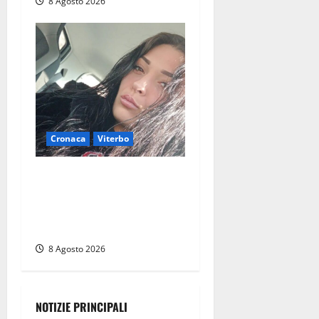
8 Agosto 2026
Cronaca
Viterbo
Aveva compiuto 23 anni
ieri: Benedetta trovata
morta nell’ex Consorzio
agrario
8 Agosto 2026
NOTIZIE PRINCIPALI