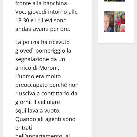
fronte alla banchina
apre
Area
Voc, giovedì intorno alle
Vite
la
sogl
18.30 e i rilievi sono
–
rass
Isee
A
andati avanti per ore.
atte
a
Omb
anc
26mi
La polizia ha ricevuto
Fest
Cont
euro
giovedì pomeriggio la
Fron
Vald
per
segnalazione da un
e
e
l’an
Gabb
Zang
acca
amico di Moroni.
vis
202
L’uomo era molto
a
preoccupato perché non
vis
riusciva a contattarlo da
giorni. Il cellulare
squillava a vuoto.
Quando gli agenti sono
entrati
nell’appartamento, al