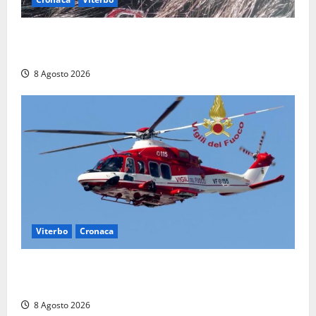
Aveva compiuto 23 anni ieri: Benedetta trovata
morta nell’ex Consorzio agrario
8 Agosto 2026
Viterbo
Cronaca
Scattano le ricerche per un piccolo elicottero
precipitato a Sutri: era un falso allarme
8 Agosto 2026