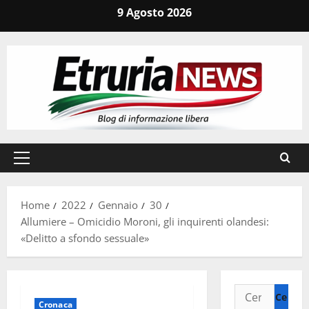
Vai
9 Agosto 2026
al
contenuto
Menu
principale
Home
2022
Gennaio
30
Allumiere – Omicidio Moroni, gli inquirenti olandesi:
«Delitto a sfondo sessuale»
Ricerca
Cronaca