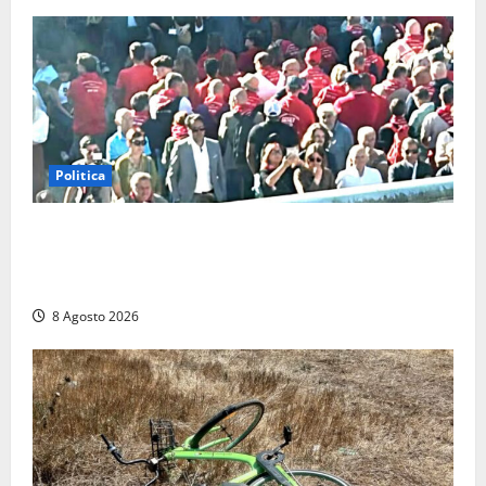
Politica
“Cgil volta le spalle a La Russa e Sberna” a
Marcinelle, Meloni: “Gesto vergognoso”. Landini
replica: “Falso”
8 Agosto 2026