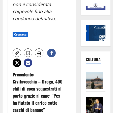
non è considerata
colpevole fino alla
condanna definitiva.
Cronaca
CULTURA
N
Vite
Precedente:
–
Civitavecchia – Droga, 400
a
L’Un
chili di coca sequestrati al
ampl
v
porto grazie al cane: “Pes
Saba
la
ha fiutato il carico sotto
i
–
No
caschi di banane”
Pian
Tax