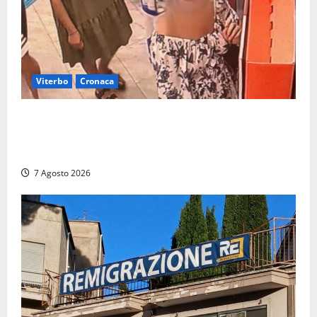
Viterbo
Cronaca
Svaligiano una farmacia a Viterbo davanti alle
telecamere, poi commettono altri furti a Orte: è
caccia a due donne
7 Agosto 2026