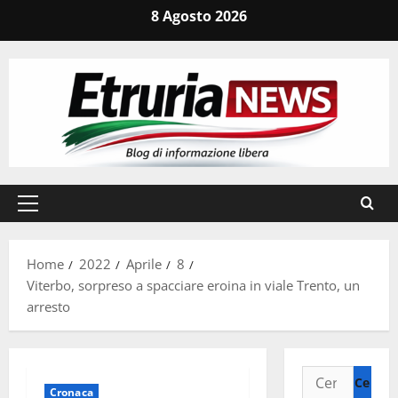
Vai
8 Agosto 2026
al
contenuto
Menu
principale
Home
2022
Aprile
8
Viterbo, sorpreso a spacciare eroina in viale Trento, un
arresto
Ricerca
Cronaca