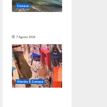
Cronaca
Montalto Marina, schiuma e
acqua colorata in mare:
Arpa Lazio fa chiarezza
7 Agosto 2026
Viterbo
Cronaca
Svaligiano una farmacia a
Viterbo davanti alle
telecamere, poi commettono