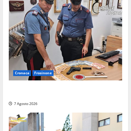
Cronaca
Frosinone
Assalto armato al Conad di Ceccano: lo schianto in
camper e l’arresto lampo a Frosinone
7 Agosto 2026