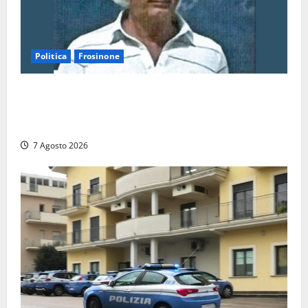
Politica
Frosinone
Verso le elezioni di Frosinone, il Polo Civico si
allarga ancora: ufficiale l’ingresso di Giorgio
Ceccarelli dopo Emanuela Turri
7 Agosto 2026