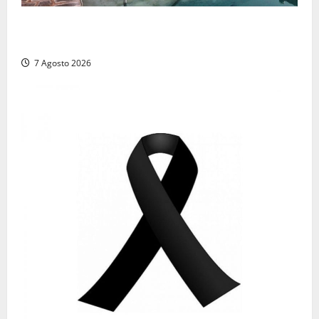
Comune di Civitavecchia sulle Terme della
Ficoncella: prosegue l’interlocuzione con la ASL RM4
7 Agosto 2026