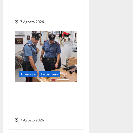
altri furti a Orte: è caccia a
due donne
7 Agosto 2026
Cronaca
Frosinone
Assalto armato al Conad di
Ceccano: lo schianto in
camper e l’arresto lampo a
Frosinone
7 Agosto 2026