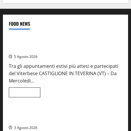
FOOD NEWS
Food News
Viterbo
A Castiglione in Teverina la 41esima festa del Vino: cantine
aperte, musica e spettacolo
5 Agosto 2026
Tra gli appuntamenti estivi più attesi e partecipati
del Viterbese CASTIGLIONE IN TEVERINA (VT) – Da
Mercoledì...
Leggi
Leggi tutto
di
Food News
più
su
A
Castiglione
Birre Preziose, aperte le iscrizioni al Concorso regionale
in
del Lazio
Teverina
la
3 Agosto 2026
41esima