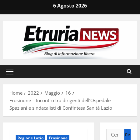
Vai
6 Agosto 2026
al
contenuto
Menu
principale
Home
2022
Maggio
16
Frosinone – Incontro tra dirigenti dell’Ospedale
Spaziani e sindacalisti di Confintesa Sanità Lazio
Ricerca
Regione Lazio
Frosinone