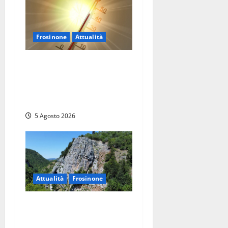
Frosinone
Attualità
Frosinone ‘brucia’ da un
mese: è record di afa e notti
tropicali. E i temporali
fanno danni
5 Agosto 2026
Attualità
Frosinone
Frosinone – Grotte di
Collepardo, l’impresa record