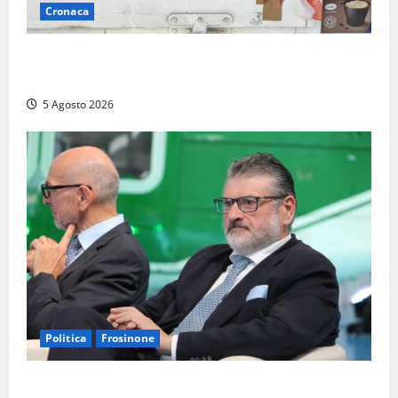
Cronaca
Tarquinia – Sant’Agostino, il Comune chiude un
chiosco dello stabilimento “La Scogliera”
5 Agosto 2026
Politica
Frosinone
Frosinone – TAV e nuovo aeroporto: la ‘ricetta’ di