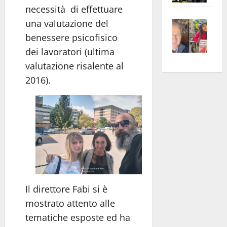
necessità di effettuare
apre
Area
Vite
la
una valutazione del
sogl
–
rass
Isee
benessere psicofisico
A
atte
a
dei lavoratori (ultima
Omb
anc
26mi
valutazione risalente al
Fest
Cont
euro
2016).
Fron
Vald
per
e
e
l’an
Gabb
Zang
acca
vis
202
a
vis
Il direttore Fabi si è
mostrato attento alle
tematiche esposte ed ha