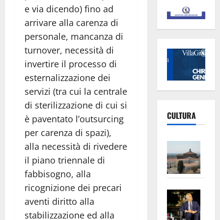
e via dicendo) fino ad
arrivare alla carenza di
personale, mancanza di
turnover, necessità di
invertire il processo di
esternalizzazione dei
servizi (tra cui la centrale
di sterilizzazione di cui si
CULTURA
è paventato l’outsurcing
per carenza di spazi),
Vite
alla necessità di rivedere
–
il piano triennale di
L’Un
fabbisogno, alla
ampl
ricognizione dei precari
Saba
la
aventi diritto alla
–
No
stabilizzazione ed alla
Pian
Tax