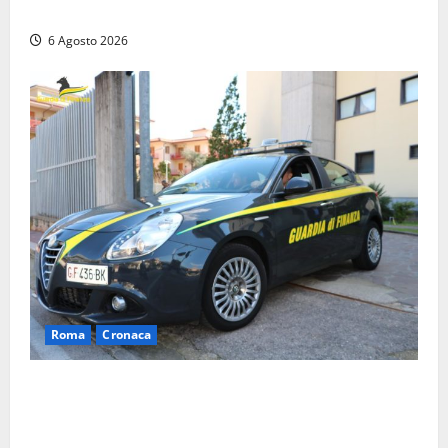
operatore trasportato in ospedale
6 Agosto 2026
Roma
Cronaca
Roma – Tor Sapienza, fermato pusher con crack e
cocaina durante un controllo della Guardia di
Finanza