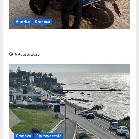
Viterbo
Cronaca
Capodimonte, due nuovi motocicli per la Polizia
locale: più controlli sul lungolago
6 Agosto 2026
Cronaca
Civitavecchia