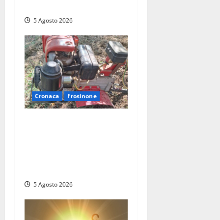
dottoressa Emanuela Turri
5 Agosto 2026
Cronaca
Frosinone
Frosinone – Dramma nei
campi a Cervaro: anziano
‘risucchiato’ dalla fresa
della motozappa,
elitrasportato a Roma
5 Agosto 2026