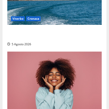
Viterbo
Cronaca
Paura sul lago di Bolsena, turista tedesca scompare
per due ore: ritrovata sana e salva
5 Agosto 2026