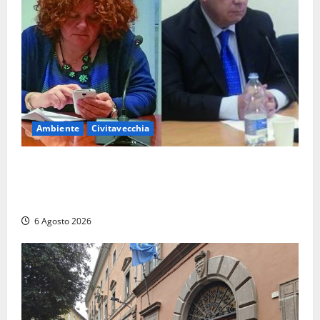
Ambiente
Civitavecchia
Civitavecchia – Fosso Crepacuore, la Regione Lazio
chiude la Conferenza di Servizi: sì al rinnovo
dell’Autorizzazione Integrata Ambientale
6 Agosto 2026