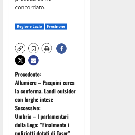
concordato.
Regione Lazio
Frosinone
N
Precedente:
Allumiere – Pasquini cerca
a
la conferma. Landi outsider
v
con larghe intese
Successivo:
i
Umbria – I parlamentari
g
della Lega: “Finalmente i
poliziotti dotati di Taser”