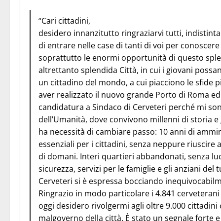
“
Cari cittadini,
desidero innanzitutto ringraziarvi tutti, indist
di entrare nelle case di tanti di voi per conoscer
soprattutto le enormi opportunità di questo spl
altrettanto splendida Città, in cui i giovani poss
un cittadino del mondo, a cui piacciono le sfide pi
aver realizzato il nuovo grande Porto di Roma ed
candidatura a Sindaco di Cerveteri perché mi so
dell’Umanità, dove convivono millenni di storia e 
ha necessità di cambiare passo: 10 anni di ammin
essenziali per i cittadini, senza neppure riuscire
di domani. Interi quartieri abbandonati, senza lu
sicurezza, servizi per le famiglie e gli anziani del
Cerveteri si è espressa bocciando inequivocabilm
Ringrazio in modo particolare i 4.841 cerveteran
oggi desidero rivolgermi agli oltre 9.000 cittadini
malgoverno della città. È stato un segnale forte 