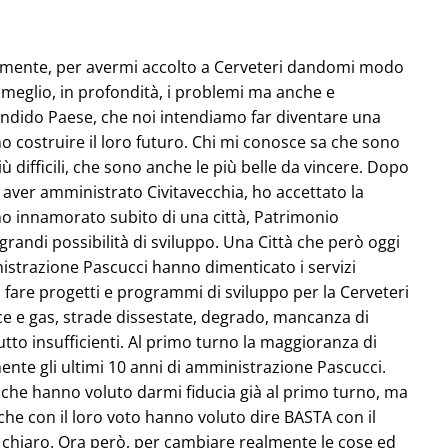
intamente, per avermi accolto a Cerveteri dandomi modo
e meglio, in profondità, i problemi ma anche e
endido Paese, che noi intendiamo far diventare una
ano costruire il loro futuro. Chi mi conosce sa che sono
ù difficili, che sono anche le più belle da vincere. Dopo
 aver amministrato Civitavecchia, ho accettato la
no innamorato subito di una città, Patrimonio
grandi possibilità di sviluppo. Una Città che però oggi
istrazione Pascucci hanno dimenticato i servizi
 a fare progetti e programmi di sviluppo per la Cerveteri
ce e gas, strade dissestate, degrado, mancanza di
 tutto insufficienti. Al primo turno la maggioranza di
ente gli ultimi 10 anni di amministrazione Pascucci.
i che hanno voluto darmi fiducia già al primo turno, ma
 che con il loro voto hanno voluto dire BASTA con il
e chiaro. Ora però, per cambiare realmente le cose ed