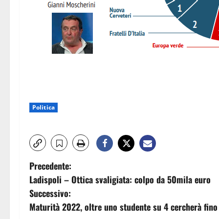
Politica
N
Precedente:
Ladispoli – Ottica svaligiata: colpo da 50mila euro
a
Successivo:
v
Maturità 2022, oltre uno studente su 4 cercherà fino 