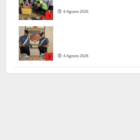
17enne dopo quattro giorni di agoni
6 Agosto 2026
1
Blitz dei Carabinieri a Ladispoli: in
una casa trovati 7 kg di hashish e
una donna chiusa a chiave
6 Agosto 2026
3