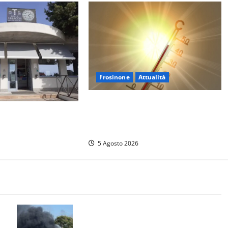
Frosinone
Attualità
Frosinone ‘brucia’ da un mese: è
to premia Viterbo,
record di afa e notti tropicali. E i
 Poggino
temporali fanno danni
5 Agosto 2026
Santa Marinella – Vasto incendio
sull’Aurelia: strada chiusa in