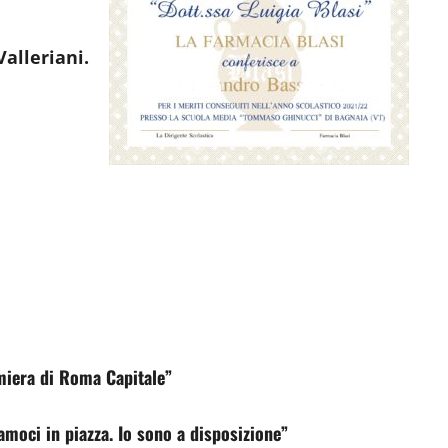
Valleriani.
umiera di Roma Capitale”
iamoci in piazza. Io sono a disposizione”