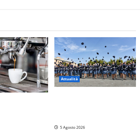
Attualità
Giuramento per il 233esimo corso
ici esercizi aperti a
allievi agenti della Polizia di Stato,
l comune predispone
tra loro anche Mattia Salvati di
Montalto di Castro
5 Agosto 2026