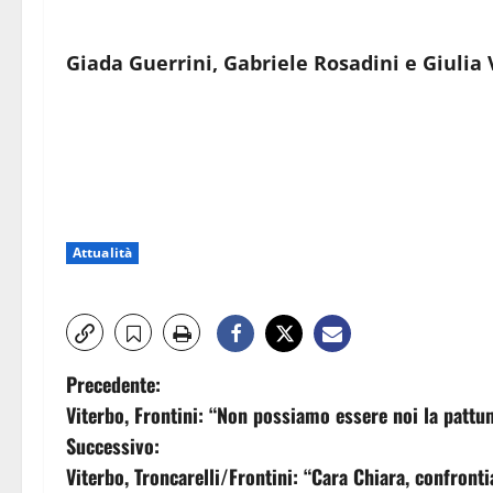
Giada Guerrini, Gabriele Rosadini e Giulia 
Attualità
N
Precedente:
Viterbo, Frontini: “Non possiamo essere noi la patt
a
Successivo:
v
Viterbo, Troncarelli/Frontini: “Cara Chiara, confront