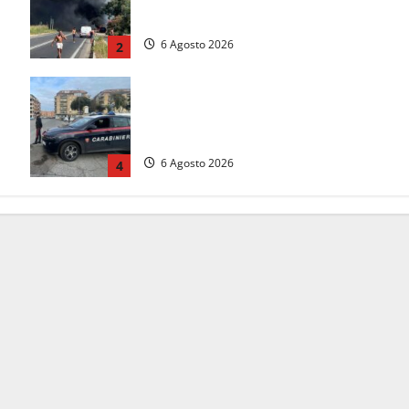
a
entrambe le direzioni (FOTO)
6 Agosto 2026
2
Tarquinia – Inseguimento sulla
Tuscanese: 25enne senza patente
fermato dopo la fuga in auto
6 Agosto 2026
4