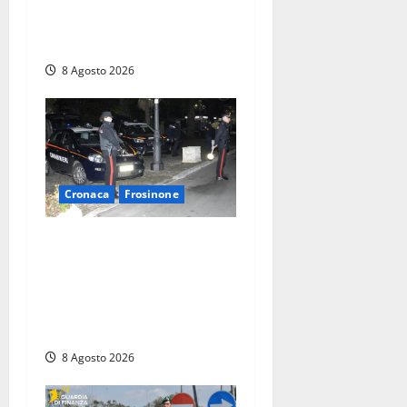
spray al peperoncino: per
un 73enne di Esperia scatta
la libertà vigilata
8 Agosto 2026
Cronaca
Frosinone
Coppia sorpresa con la
droga in casa a Fiuggi:
l’alloggio era un
‘laboratorio’ per preparare
dosi
8 Agosto 2026