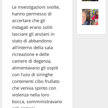
apre
Area
Le investigazioni svolte,
Vite
la
sogl
hanno permesso di
–
rass
Isee
accertare che gli
A
atte
a
indagati erano soliti
Omb
anc
26mi
lasciare gli anziani in
Fest
Cont
euro
Fron
stato di abbandono
Vald
per
e
e
l’an
all’interno della sala
Gabb
Zang
acca
ricreazione e delle
vis
202
camere di degenza,
a
alimentavano gli ospiti
vis
con l’uso di siringhe
contenenti cibo frullato
che veniva spinto con
violenza nella loro
bocca, somministravano