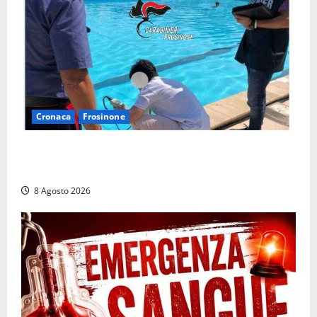
Cronaca
Frosinone
Irregolarità in una piscina di Roccasecca: scattano
la sospensione e una pesante multa
8 Agosto 2026