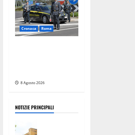
Cronaca
Roma
Roma – Sorpresi mentre
spacciano, due denunciati:
sequestrate cocaina,
hashish, un coltello e
contanti
8 Agosto 2026
NOTIZIE PRINCIPALI
Viterbo,
giovane