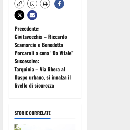
N
Precedente:
Civitavecchia – Riccardo
a
Scamarcio e Benedetta
v
Porcaroli a cena “Da Vitale”
Successivo:
i
Tarquinia – Via libera al
g
Daspo urbano, si innalza il
livello di sicurezza
a
z
i
STORIE CORRELATE
o