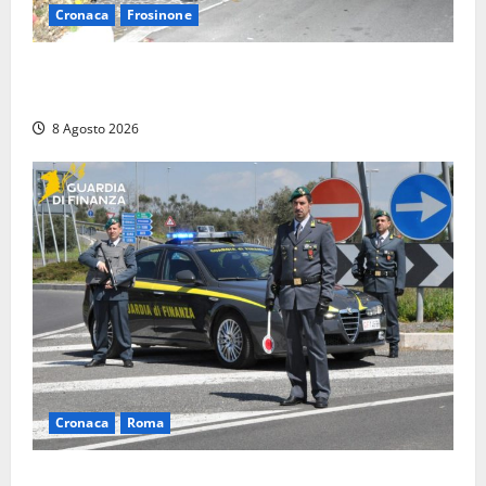
Cronaca
Frosinone
Coppia sorpresa con la droga in casa a Fiuggi:
l’alloggio era un ‘laboratorio’ per preparare dosi
8 Agosto 2026
Cronaca
Roma
Roma – Sorpresi mentre spacciano, due denunciati: