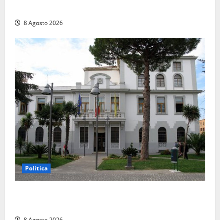
sequestrate cocaina, hashish, un coltello e contanti
8 Agosto 2026
Politica
Civitavecchia – Accesso agli atti: “Il M5S vota ciò
che dice di non condividere”
8 Agosto 2026