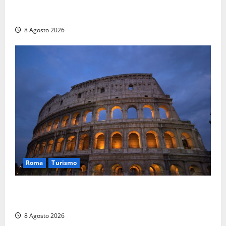
“Trebula Muteasca”: «Fare sistema per valorizzare il
sito archeologico»
8 Agosto 2026
Roma
Turismo
Ferragosto, Roma verso un nuovo record: attesi
662mila arrivi e 1,7 milioni di presenze
8 Agosto 2026