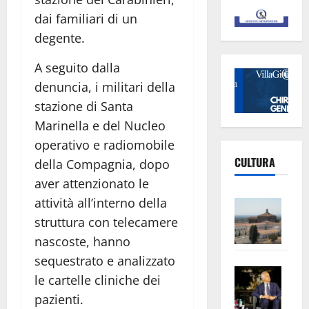
dai familiari di un
degente.
A seguito dalla
denuncia, i militari della
stazione di Santa
Marinella e del Nucleo
operativo e radiomobile
CULTURA
della Compagnia, dopo
aver attenzionato le
Vite
attività all’interno della
–
struttura con telecamere
L’Un
nascoste, hanno
ampl
sequestrato e analizzato
Saba
la
le cartelle cliniche dei
–
No
pazienti.
Pian
Tax