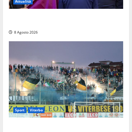
Attualità
L’ultimo saluto a Luigi Cavallari: dal tuffo nel lago di
Vico ai 37 giorni di ricerche
8 Agosto 2026
Sport
Viterbo
La Viterbese riparte dalla Serie D: tre amichevoli a