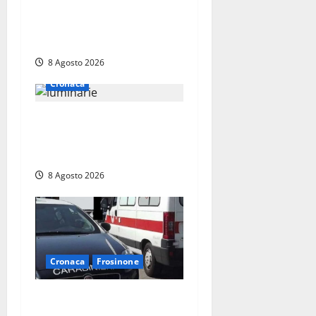
di Roccasecca: scattano la
sospensione e una pesante
multa
8 Agosto 2026
Cronaca
Calanna – Elettricista muore
folgorato mentre monta le
luminarie per la festa
8 Agosto 2026
Cronaca
Frosinone
Anziano bloccato con lo