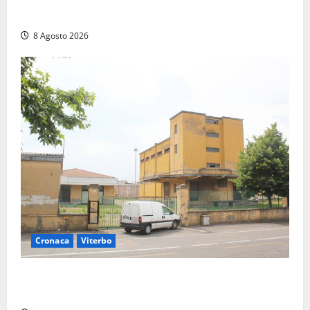
“Non è stato ridotto nessun diritto”
8 Agosto 2026
Cronaca
Viterbo
Viterbo, giovane donna trovata morta nell’ex
Consorzio agrario sulla Teverina