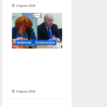
6 Agosto 2026
Ambiente
Civitavecchia
Civitavecchia – Fosso
Crepacuore, la Regione
Lazio chiude la Conferenza
di Servizi: sì al rinnovo
dell’Autorizzazione Integrata
Ambientale
6 Agosto 2026