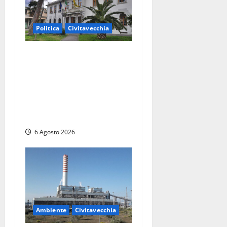
Politica
Civitavecchia
Civitavecchia – Fratelli
d’Italia sulle Terme
Imperiali: “Piendibene e
Cangani spieghino perché
stanno bloccando
un’occasione storica”
6 Agosto 2026
Ambiente
Civitavecchia