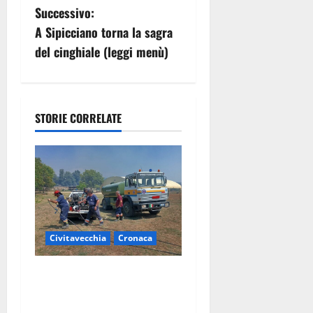
Successivo:
i
A Sipicciano torna la sagra
g
del cinghiale (leggi menù)
a
z
STORIE CORRELATE
i
o
n
e
Civitavecchia
Cronaca
a
Civitavecchia – Vasto
r
incendio al Sasso, maxi
mobilitazione di soccorsi