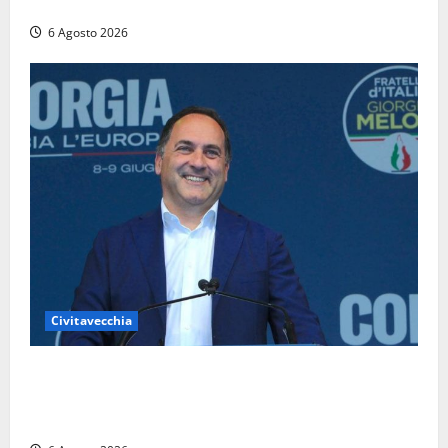
chiusa in entrambe le direzioni (FOTO)
6 Agosto 2026
Civitavecchia
Civitavecchia – Fosso Crepacuore, Grasso (FdI): “Il
Comune sapeva del parere favorevole al rinnovo
dell’AIA e non ha informato il Consiglio”