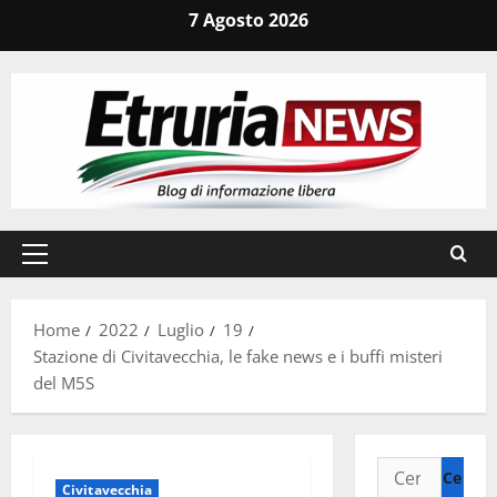
Vai
7 Agosto 2026
al
contenuto
Menu
principale
Home
2022
Luglio
19
Stazione di Civitavecchia, le fake news e i buffi misteri
del M5S
Ricerca
Civitavecchia