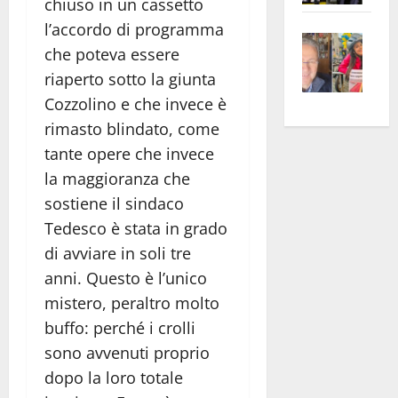
chiuso in un cassetto
apre
Area
l’accordo di programma
Vite
la
sogl
che poteva essere
–
rass
Isee
riaperto sotto la giunta
A
atte
a
Cozzolino e che invece è
Omb
anc
26mi
Fest
rimasto blindato, come
Cont
euro
Fron
Vald
per
tante opere che invece
e
e
l’an
la maggioranza che
Gabb
Zang
acca
sostiene il sindaco
vis
202
Tedesco è stata in grado
a
di avviare in soli tre
vis
anni. Questo è l’unico
mistero, peraltro molto
buffo: perché i crolli
sono avvenuti proprio
dopo la loro totale