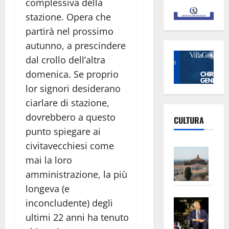
complessiva della
stazione. Opera che
partirà nel prossimo
autunno, a prescindere
dal crollo dell’altra
domenica. Se proprio
lor signori desiderano
ciarlare di stazione,
dovrebbero a questo
CULTURA
punto spiegare ai
civitavecchiesi come
Vite
mai la loro
–
amministrazione, la più
L’Un
longeva (e
ampl
Saba
la
inconcludente) degli
–
No
ultimi 22 anni ha tenuto
Pian
Tax