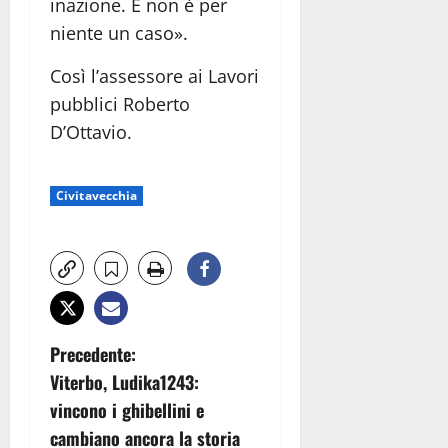
inazione. E non è per
niente un caso».
Così l’assessore ai Lavori
pubblici Roberto
D’Ottavio.
Civitavecchia
N
Precedente:
Viterbo, Ludika1243:
a
vincono i ghibellini e
v
cambiano ancora la storia