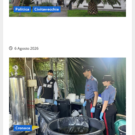
Politica
Civitavecchia
Civitavecchia – Fratelli d’Italia sulle Terme Imperiali:
“Piendibene e Cangani spieghino perché stanno
bloccando un’occasione storica”
6 Agosto 2026
Cronaca