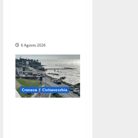
Civitavecchia – Tvn, il
Comitato “Salviamo il
Bosco”: “Bene la fine del
carbone, ma il bosco va
tutelato”
6 Agosto 2026
Cronaca
Civitavecchia
Civitavecchia – La
segnalazione di una cliente
del supermercato:
“Qualcuno ha rovistato nella
mia auto”