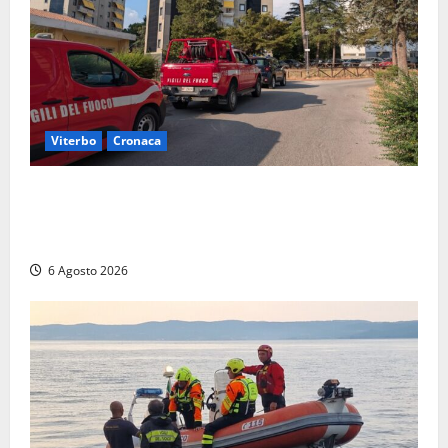
Viterbo
Cronaca
Viterbo, paura in via Murialdo: anziano minaccia di
lanciarsi dal settimo piano, salvato dai soccorritori
(FOTO)
6 Agosto 2026