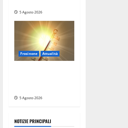
Poggino
5 Agosto 2026
Frosinone
Attualità
Frosinone ‘brucia’ da un
mese: è record di afa e notti
tropicali. E i temporali
fanno danni
5 Agosto 2026
NOTIZIE PRINCIPALI