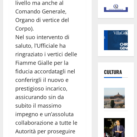
livello ma anche al
Comando Generale,
Organo di vertice del
Corpo).
Nel suo intervento di
saluto, l’Ufficiale ha
ringraziato i vertici delle
Fiamme Gialle per la
fiducia accordatagli nel
CULTURA
conferirgli il nuovo e
prestigioso incarico,
Vite
assicurando sin da
–
L’Un
subito il massimo
ampl
impegno e un’assoluta
Saba
la
collaborazione a tutte le
–
No
Autorità per proseguire
Pian
Tax