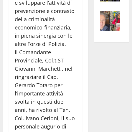
e sviluppare l’attività di
apre
Area
prevenzione e contrasto
Vite
la
sogl
della criminalità
–
rass
Isee
economico-finanziaria,
A
atte
a
Omb
anc
in piena sinergia con le
26mi
Fest
Cont
euro
altre Forze di Polizia.
Fron
Vald
per
Il Comandante
e
e
l’an
Provinciale, Col.t.ST
Gabb
Zang
acca
Giovanni Marchetti, nel
vis
202
ringraziare il Cap.
a
Gerardo Totaro per
vis
l’importante attività
svolta in questi due
anni, ha rivolto al Ten.
Col. Ivano Cerioni, il suo
personale augurio di