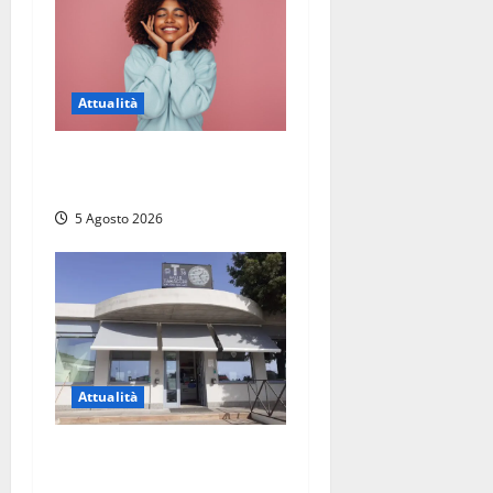
Attualità
Prestiti personali: tutte le
opportunità
5 Agosto 2026
Attualità
Il SuperEnalotto premia
Viterbo, una vincita al