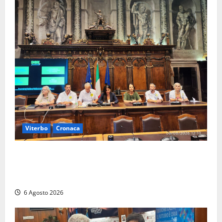
Viterbo
Cronaca
Viterbo – Ombre Festival chiude con successo e
pensa al futuro: “Ora progetto pilota per una Fiera
del Libro nella Tuscia”
6 Agosto 2026