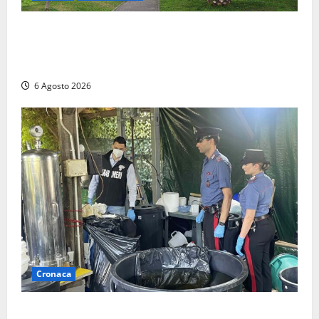
Civitavecchia – Fratelli d’Italia sulle Terme Imperiali:
“Piendibene e Cangani spieghino perché stanno
bloccando un’occasione storica”
6 Agosto 2026
Cronaca
Latina – Carabinieri scoprono raffineria di cocaina