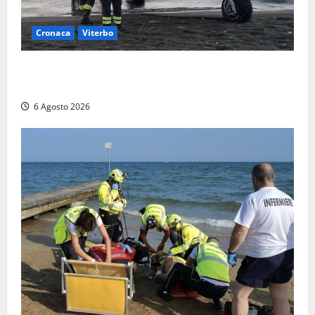
Cronaca
Viterbo
Imbarcazione si capovolge al Lago di Bolsena,
quattro persone messe in salvo dai vigili del fuoco
6 Agosto 2026