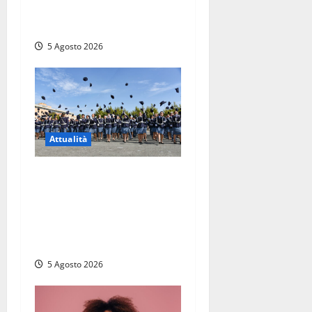
aperti a Ferragosto, il
comune predispone elenco
5 Agosto 2026
Attualità
Giuramento per il 233esimo
corso allievi agenti della
Polizia di Stato, tra loro
anche Mattia Salvati di
Montalto di Castro
5 Agosto 2026