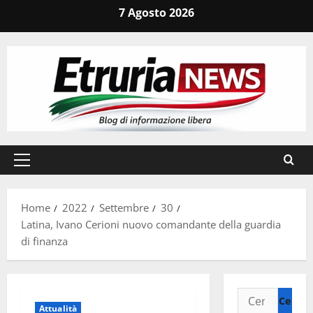
Vai
7 Agosto 2026
al
contenuto
Menu
principale
Home
2022
Settembre
30
Latina, Ivano Cerioni nuovo comandante della guardia
di finanza
Ricerca
Attualità