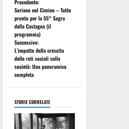
N
Precedente:
Soriano nel Cimino – Tutto
a
pronto per la 55° Sagra
v
della Castagna (il
programma)
i
Successivo:
g
L’impatto della crescita
delle reti sociali sulla
a
società: Una panoramica
z
completa
i
o
STORIE CORRELATE
n
e