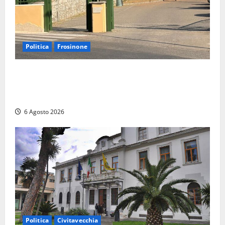
Politica
Frosinone
Ceccano, Sanità: la Regione e il centrodestra
‘firmano’ il decreto per la Casa della Comunità e
rivendicano la vittoria politica
6 Agosto 2026
Politica
Civitavecchia