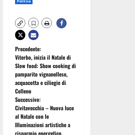
Politica
N
Precedente:
Viterbo, inizia il Natale di
a
Slow food: Show cooking di
v
pamparito vignanellese,
acquacotta e ciliegie di
i
Celleno
g
Successivo:
Civitavecchia – Nuova luce
a
al Natale con le
z
Illuminazioni artistiche a
risparmio energetico