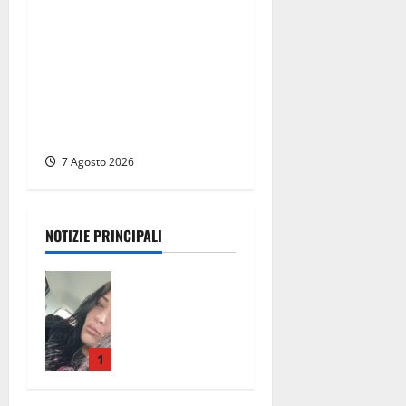
Verso le elezioni di
Frosinone, il Polo Civico si
allarga ancora: ufficiale
l’ingresso di Giorgio
Ceccarelli dopo Emanuela
Turri
7 Agosto 2026
NOTIZIE PRINCIPALI
Aveva
compiuto 23
anni ieri:
Benedetta
trovata
1
morta nell’ex
Consorzio