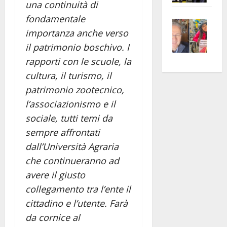
una continuità di
apre
Area
fondamentale
Vite
la
sogl
importanza anche verso
–
rass
Isee
il patrimonio boschivo. I
A
atte
a
Omb
anc
26mi
rapporti con le scuole, la
Fest
Cont
euro
cultura, il turismo, il
Fron
Vald
per
patrimonio zootecnico,
e
e
l’an
l’associazionismo e il
Gabb
Zang
acca
sociale, tutti temi da
vis
202
sempre affrontati
a
dall’Università Agraria
vis
che continueranno ad
avere il giusto
collegamento tra l’ente il
cittadino e l’utente. Farà
da cornice al