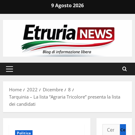
Vai
9 Agosto 2026
al
contenuto
Menu
principale
Home
2022
Dicembre
8
Tarquinia – La lista “Agraria Tricolore” presenta la lista
dei candidati
Ricerca
Politica