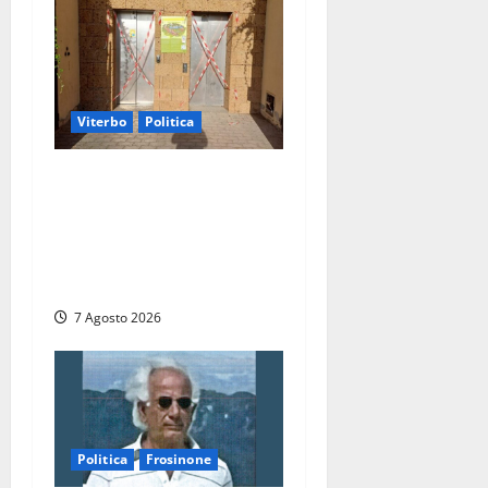
Viterbo
Politica
Ascensori chiusi durante la
Fiera del Vino a
Montefiascone: volano
stracci tra Manzi, Paolini e
De Santis “in diretta” social
7 Agosto 2026
Politica
Frosinone