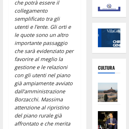
che potrà essere il
collegamento
semplificato tra gli
utenti e l’ente. Gli orti e
le quote sono un altro
importante passaggio
che sarà evidenziato per
favorire al meglio la
gestione e le relazioni
CULTURA
con gli utenti nel piano
già ampiamente avviato
Vite
dall’amministrazione
–
L’Un
Borzacchi. Massima
ampl
attenzione al ripristino
Saba
la
del piano rurale già
–
No
affrontato e che merita
Pian
Tax