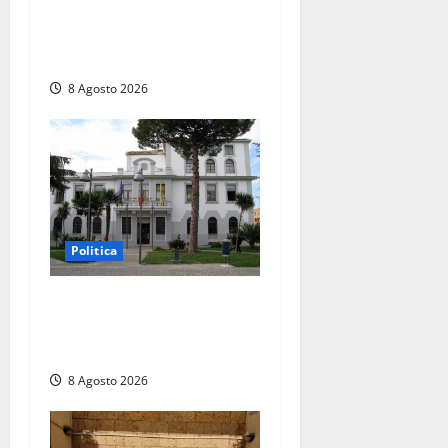
atti, il Pd fa chiarezza: “Non
è stato ridotto nessun
diritto”
8 Agosto 2026
Politica
Civitavecchia – Accesso agli
atti: “Il M5S vota ciò che
dice di non condividere”
8 Agosto 2026