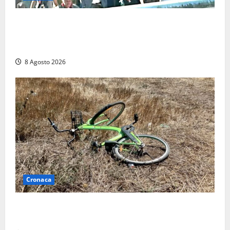
“Cgil volta le spalle a La Russa e Sberna” a
Marcinelle, Meloni: “Gesto vergognoso”. Landini
replica: “Falso”
8 Agosto 2026
Cronaca
Allarme biciclette a Montalto Marina: «Furti
ovunque, ormai sembra un bike sharing illegale»