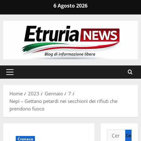
Vai
6 Agosto 2026
al
contenuto
Menu
principale
Home
2023
Gennaio
7
Nepi – Gettano petardi nei secchioni dei rifiuti che
prendono fuoco
Ricerca
Cronaca