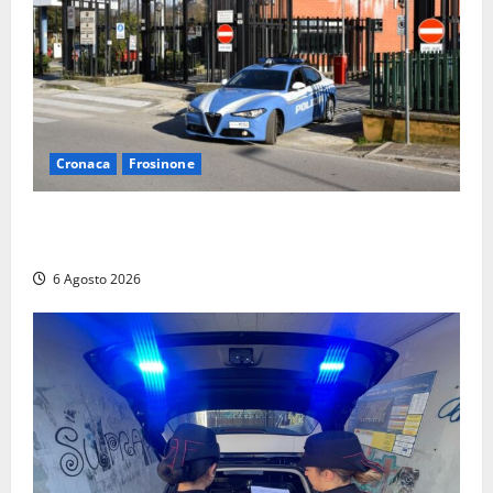
Cronaca
Frosinone
Frosinone, ruba cibo dal magazzino in cui lavora:
dipendente incastrato e denunciato
6 Agosto 2026