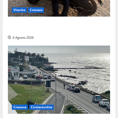
Viterbo
Cronaca
Capodimonte, due nuovi motocicli per la Polizia
locale: più controlli sul lungolago
6 Agosto 2026
Cronaca
Civitavecchia