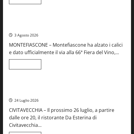
di
Viterbo
Food News
più
su
Birre
Preziose,
Montefiascone brinda alla sua Fiera del Vino: inaugurazione
aperte
da record per la 66ª edizione
le
iscrizioni
3 Agosto 2026
al
Concorso
MONTEFIASCONE – Montefiascone ha alzato i calici
regionale
del
e dato ufficialmente il via alla 66ª Fiera del Vino,...
Lazio
Leggi
Leggi tutto
di
Food News
più
su
Montefiascone
brinda
Stecca x Esterina: una serata a quattro mani tra Roma e il
alla
mare di Civitavecchia
sua
Fiera
24 Luglio 2026
del
Vino:
CIVITAVECCHIA – Il prossimo 26 luglio, a partire
inaugurazione
da
dalle ore 20, il ristorante Da Esterina di
record
per
Civitavecchia...
la
66ª