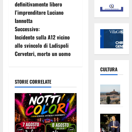
v
definitivamente libero
l’imprenditore Luciano
i
Iannotta
g
Successivo:
Incidente sulla A12 vicino
a
allo svincolo di Ladispoli
z
Cerveteri, morto un uomo
i
CULTURA
o
STORIE CORRELATE
Vite
n
–
L’Un
e
ampl
a
Saba
la
–
No
r
Pian
Tax