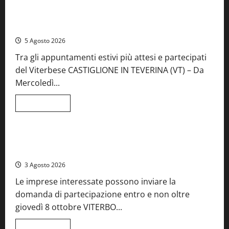
A Castiglione in Teverina la 41esima festa del Vino: cantine
aperte, musica e spettacolo
5 Agosto 2026
Tra gli appuntamenti estivi più attesi e partecipati
del Viterbese CASTIGLIONE IN TEVERINA (VT) – Da
Mercoledì...
Leggi
Leggi tutto
di
Food News
più
su
A
Castiglione
Birre Preziose, aperte le iscrizioni al Concorso regionale
in
del Lazio
Teverina
la
3 Agosto 2026
41esima
festa
Le imprese interessate possono inviare la
del
Vino:
domanda di partecipazione entro e non oltre
cantine
aperte,
giovedì 8 ottobre VITERBO...
musica
e
spettacolo
Leggi
Leggi tutto