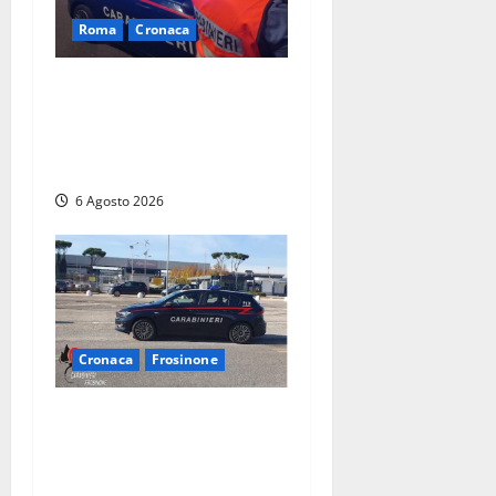
Roma
Cronaca
Roma Eur, maxi controlli dei
carabinieri: due arresti per
rapina, quattro denunce e
sanzioni ai locali
6 Agosto 2026
Cronaca
Frosinone
Frosinone – Denuncia il
marito per stalking: i
carabinieri perquisiscono