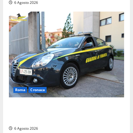
6 Agosto 2026
Roma
Cronaca
Roma – Tor Sapienza, fermato pusher con crack e
cocaina durante un controllo della Guardia di
Finanza
6 Agosto 2026