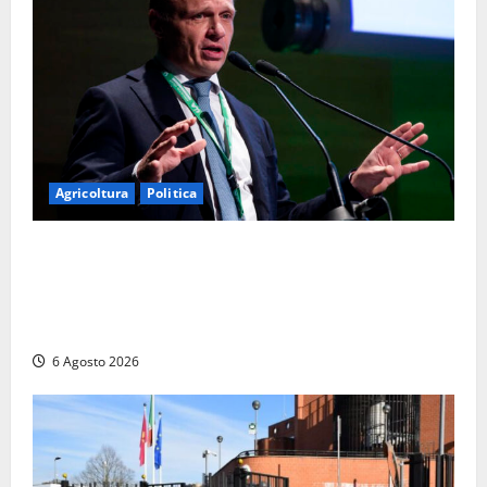
Agricoltura
Politica
Agricoltura, con Coltivaitalia 1 miliardo di euro in
più per gli agricoltori italiani. Lollobrigida:
“Finanziamento mai avvenuto prima nella storia
della Repubblica”
6 Agosto 2026