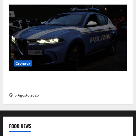
Cronaca
Verbania – Lite degenera: 55enne accoltellato, è
ricoverato in ospedale
6 Agosto 2026
FOOD NEWS
Food News
Viterbo