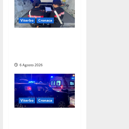
Viterbo
Cronaca
Controlli dei carabinieri nel
Viterbese: cinque persone
segnalate per droga, ritirate
alcune patenti
6 Agosto 2026
Viterbo
Cronaca
Tuscania, lo trovano ubriaco
dopo un incidente con feriti: