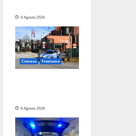
casa e trovano droga.
L’epilogo
6 Agosto 2026
Cronaca
Frosinone
Frosinone, ruba cibo dal
magazzino in cui lavora:
dipendente incastrato e
denunciato
6 Agosto 2026