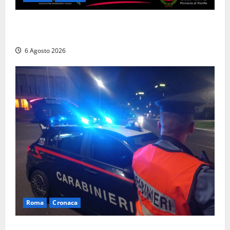
Canino si prepara alle “Notti a Colori”: due serate
tra musica, spettacoli e street food in piazza
6 Agosto 2026
Roma
Cronaca
Roma Eur, maxi controlli dei carabinieri: due arresti