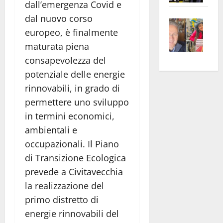
dall’emergenza Covid e
apre
Area
dal nuovo corso
Vite
la
sogl
europeo, è finalmente
–
rass
Isee
maturata piena
A
atte
a
Omb
anc
26mi
consapevolezza del
Fest
Cont
euro
potenziale delle energie
Fron
Vald
per
rinnovabili, in grado di
e
e
l’an
permettere uno sviluppo
Gabb
Zang
acca
in termini economici,
vis
202
ambientali e
a
occupazionali. Il Piano
vis
di Transizione Ecologica
prevede a Civitavecchia
la realizzazione del
primo distretto di
energie rinnovabili del