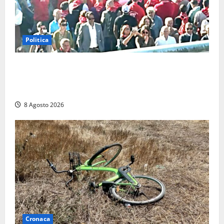
Politica
“Cgil volta le spalle a La Russa e Sberna” a
Marcinelle, Meloni: “Gesto vergognoso”. Landini
replica: “Falso”
8 Agosto 2026
Cronaca