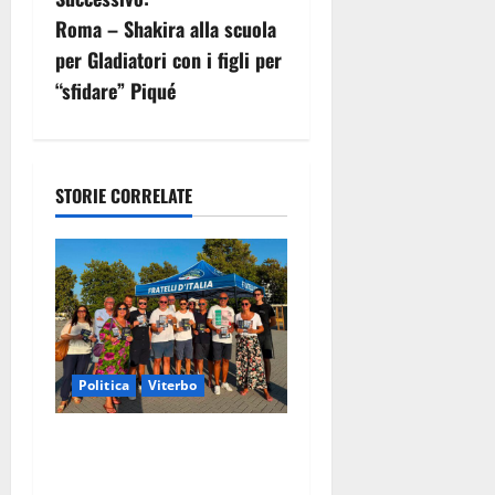
g
Roma – Shakira alla scuola
a
per Gladiatori con i figli per
z
“sfidare” Piqué
i
o
STORIE CORRELATE
n
e
a
r
Politica
Viterbo
t
Grande partecipazione ai
i
gazebo di Fratelli d’Italia a