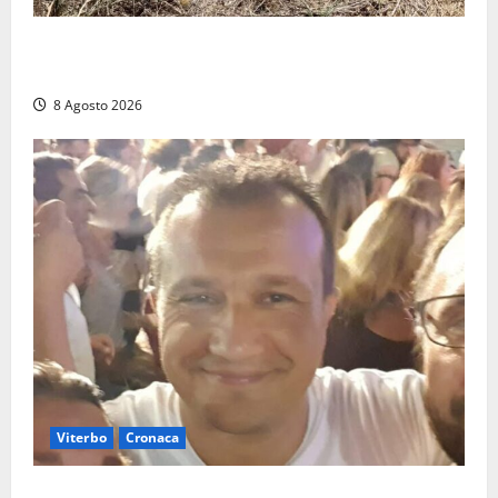
Allarme biciclette a Montalto Marina: «Furti
ovunque, ormai sembra un bike sharing illegale»
8 Agosto 2026
Viterbo
Cronaca
Brutto incidente stradale per Alessio Fiorillo: