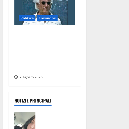
Politica
Frosinone
Verso le elezioni di
Frosinone, il Polo Civico si
allarga ancora: ufficiale
l’ingresso di Giorgio
Ceccarelli dopo Emanuela
Turri
7 Agosto 2026
NOTIZIE PRINCIPALI
Aveva
compiuto 23
anni ieri: