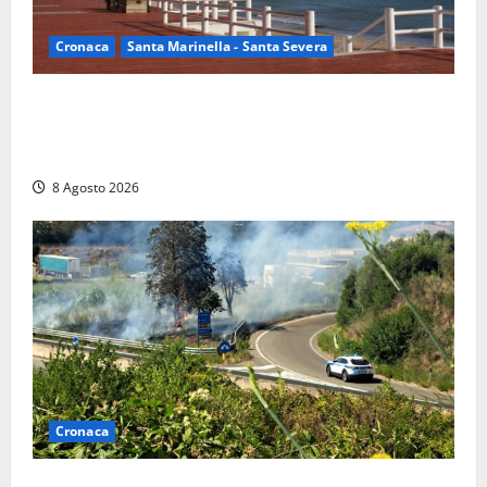
Cronaca
Santa Marinella - Santa Severa
Furti delle chiavi di casa nelle auto, l’allarme arriva
anche a Santa Marinella: “Grazie al libretto i ladri
trovano l’indirizzo”
8 Agosto 2026
Cronaca