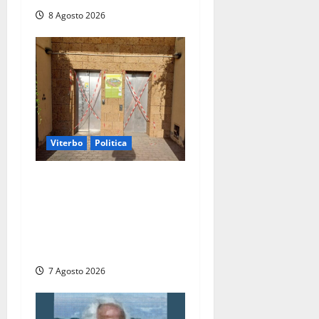
8 Agosto 2026
Viterbo
Politica
Ascensori chiusi durante la
Fiera del Vino a
Montefiascone: volano
stracci tra Manzi, Paolini e
De Santis “in diretta” social
7 Agosto 2026