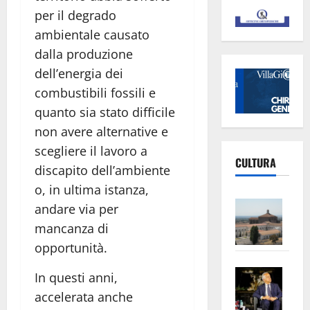
per il degrado
ambientale causato
dalla produzione
dell’energia dei
combustibili fossili e
quanto sia stato difficile
non avere alternative e
scegliere il lavoro a
CULTURA
discapito dell’ambiente
o, in ultima istanza,
Vite
andare via per
–
mancanza di
L’Un
opportunità.
ampl
Saba
la
In questi anni,
–
No
accelerata anche
Pian
Tax