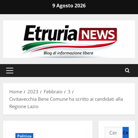
Vai
9 Agosto 2026
al
contenuto
Menu
principale
Home
2023
Febbraio
3
Civitavecchia Bene Comune ha scritto ai candidati alla
Regione Lazio
Ricerca
Politica