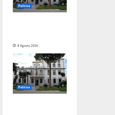
Politica
Civitavecchia – Accesso agli
atti, il Pd fa chiarezza: “Non
è stato ridotto nessun
diritto”
8 Agosto 2026
Politica
Civitavecchia – Accesso agli
atti: “Il M5S vota ciò che
dice di non condividere”