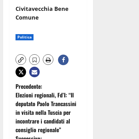
Civitavecchia Bene
Comune
Politica
N
Precedente:
Elezioni regionali, Fd’I: “Il
a
deputato Paolo Trancassini
v
in visita nella Tuscia per
incontrare i candidati al
i
consiglio regionale”
Successivo: