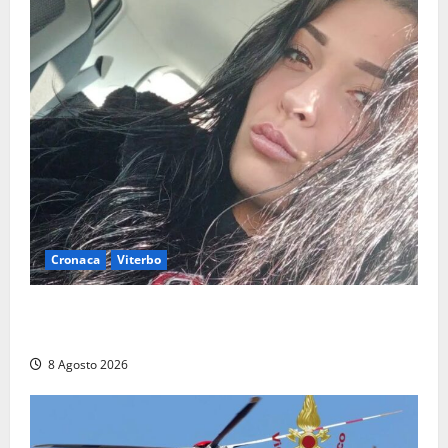
Cronaca
Viterbo
Aveva compiuto 23 anni ieri: Benedetta trovata
morta nell’ex Consorzio agrario
8 Agosto 2026