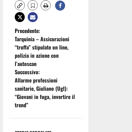
N
Precedente:
Tarquinia – Assicurazioni
a
“truffa” stipulate on line,
v
polizia in azione con
l’autoscan
i
Successivo:
g
Allarme professioni
sanitarie, Giuliano (Ugl):
a
“Giovani in fuga, invertire il
z
trend”
i
o