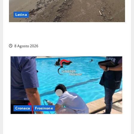
Latina
Latina, 1,1 milioni contro l’erosione: interventi anche
a Rio Martino e Foce Verde
8 Agosto 2026
Cronaca
Frosinone
Irregolarità in una piscina di Roccasecca: scattano
la sospensione e una pesante multa