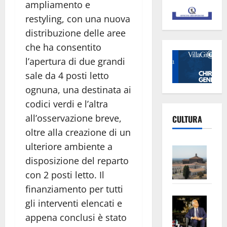
ampliamento e
restyling, con una nuova
distribuzione delle aree
che ha consentito
l’apertura di due grandi
sale da 4 posti letto
ognuna, una destinata ai
codici verdi e l’altra
all’osservazione breve,
CULTURA
oltre alla creazione di un
ulteriore ambiente a
Vite
disposizione del reparto
–
L’Un
con 2 posti letto. Il
ampl
finanziamento per tutti
Saba
la
gli interventi elencati e
–
No
appena conclusi è stato
Pian
Tax