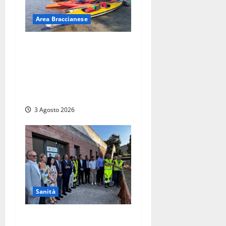
Area Braccianese
Bracciano – Martignano,
successo per il Kayak Tour:
in quindici da Roma alla
scoperta delle meraviglie
del lago
3 Agosto 2026
Sanità
Bagnoregio – La postazione