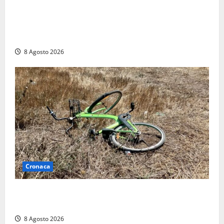
“Cgil volta le spalle a La Russa e Sberna” a
Marcinelle, Meloni: “Gesto vergognoso”. Landini
replica: “Falso”
8 Agosto 2026
Cronaca
Allarme biciclette a Montalto Marina: «Furti
ovunque, ormai sembra un bike sharing illegale»
8 Agosto 2026