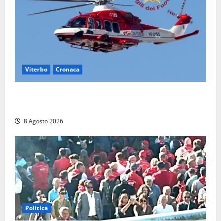
Viterbo
Cronaca
Piccolo elicottero precipita a Sutri, ricerche in corso
dopo la segnalazione ma si rivela falso allarme
8 Agosto 2026
Politica