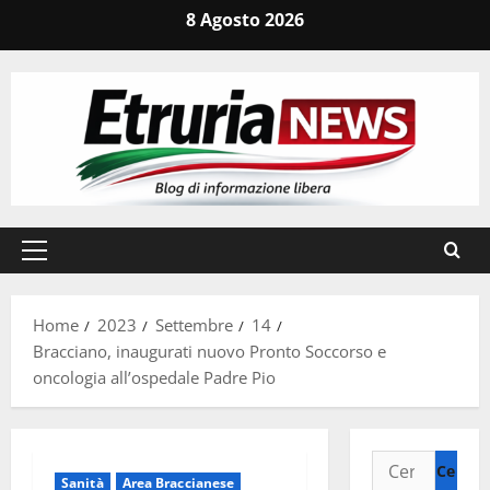
Vai
8 Agosto 2026
al
contenuto
Menu
principale
Home
2023
Settembre
14
Bracciano, inaugurati nuovo Pronto Soccorso e
oncologia all’ospedale Padre Pio
Ricerca
Sanità
Area Braccianese