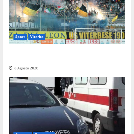
Sport
Viterbo
La Viterbese riparte dalla Serie D: tre amichevoli a
Chianciano, poi il debutto in Coppa Italia con l’Anzio
8 Agosto 2026