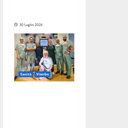
Ares 118 finalmente una
realtà. Profili: “Giornata
storica”
30 Luglio 2026
Sanità
Viterbo
Viterbo – Ospedale Santa
Rosa, nuova tecnologia per
la chirurgia ortopedica:
arriva il navigatore
computerizzato per anca e
ginocchio