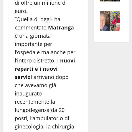
di oltre un milione di
apre
Area
euro.
Vite
la
sogl
“Quella di oggi- ha
–
rass
Isee
commentato
Matranga
–
A
atte
a
Omb
anc
26mi
è una giornata
Fest
Cont
euro
importante per
Fron
Vald
per
l’ospedale ma anche per
e
e
l’an
l’intero distretto. I
nuovi
Gabb
Zang
acca
reparti e i nuovi
vis
202
servizi
arrivano dopo
a
che avevamo già
vis
inaugurato
recentemente la
lungodegenza da 20
posti, l’ambulatorio di
ginecologia, la chirurgia