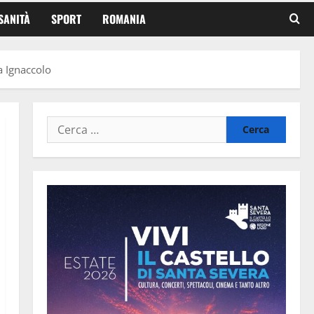
SANITÀ
SPORT
ROMANIA
ra Ignaccolo
Ricerca
per: