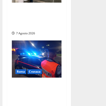
Nucleare – Sogin approva il
bilancio d’esercizio 2025:
utile a 2,6 milioni di euro,
EBITDA a 26,7 milioni
7 Agosto 2026
Roma
Cronaca
Roma Eur, maxi controlli dei
carabinieri: due arresti per
rapina, quattro denunce e
sanzioni ai locali