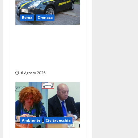
Roma
Cronaca
Roma – Tor Sapienza,
fermato pusher con crack e
cocaina durante un
controllo della Guardia di
Finanza
6 Agosto 2026
Ambiente
Civitavecchia
Civitavecchia – Fosso