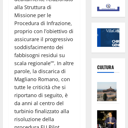
alla Struttura di
Missione per le
Procedura di Infrazione,
proprio con l’obiettivo di
assicurare il progressivo
soddisfacimento dei
fabbisogni residui su
scala regionale””. In altre
CULTURA
parole, la discarica di
Magliano Romano, con
Vite
tutte le criticità che si
–
riportano di seguito, è
L’Un
da anni al centro del
ampl
turbinio finalizzato alla
Saba
la
risoluzione della
–
No
Pian
Tax
procedura EU Pilot