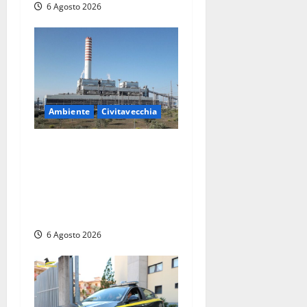
6 Agosto 2026
Ambiente
Civitavecchia
Civitavecchia – Tvn, il
Comitato “Salviamo il
Bosco”: “Bene la fine del
carbone, ma il bosco va
tutelato”
6 Agosto 2026