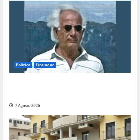
caso
7 Agosto
2026
Politica
Frosinone
Verso le elezioni di Frosinone, il Polo Civico si
allarga ancora: ufficiale l’ingresso di Giorgio
Ceccarelli dopo Emanuela Turri
7 Agosto 2026