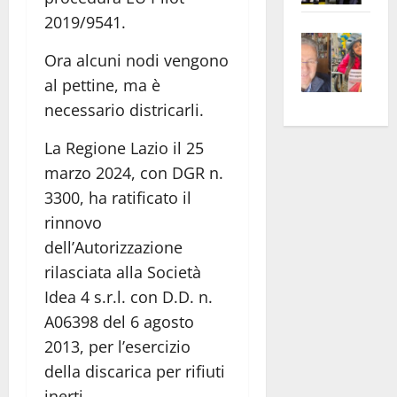
apre
Area
2019/9541.
Vite
la
sogl
Ora alcuni nodi vengono
–
rass
Isee
A
atte
al pettine, ma è
a
Omb
anc
26mi
necessario districarli.
Fest
Cont
euro
La Regione Lazio il 25
Fron
Vald
per
e
marzo 2024, con DGR n.
e
l’an
Gabb
Zang
acca
3300, ha ratificato il
vis
202
rinnovo
a
dell’Autorizzazione
vis
rilasciata alla Società
Idea 4 s.r.l. con D.D. n.
A06398 del 6 agosto
2013, per l’esercizio
della discarica per rifiuti
inerti.