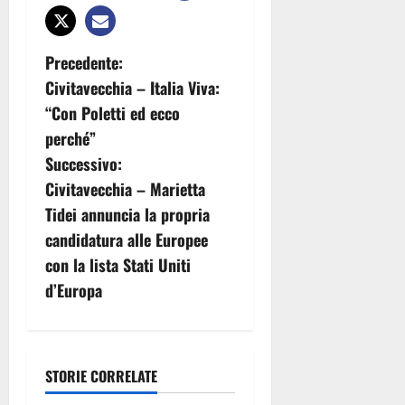
N
Precedente:
Civitavecchia – Italia Viva:
a
“Con Poletti ed ecco
v
perché”
Successivo:
i
Civitavecchia – Marietta
g
Tidei annuncia la propria
candidatura alle Europee
a
con la lista Stati Uniti
z
d’Europa
i
o
STORIE CORRELATE