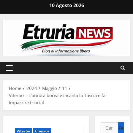
Vai
10 Agosto 2026
al
contenuto
Menu
principale
Home
2024
Maggio
11
Viterbo – L’aurora boreale incanta la Tuscia e fa
impazzire i social
Ricerca
Viterbo
Cronaca