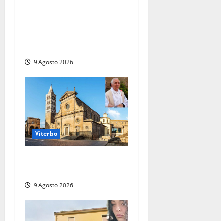
Grave incidente sull’Aurelia
tra Ladispoli e Torrimpietra,
corsia per Civitavecchia
bloccata per due ore
9 Agosto 2026
Viterbo
La Diocesi di Viterbo piange
don Giuseppe Giulianelli
9 Agosto 2026