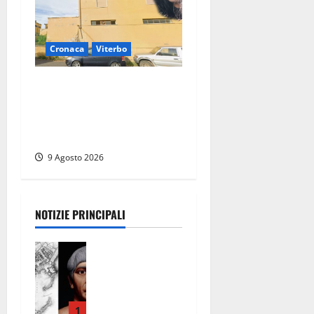
Cronaca
Viterbo
Morte della 23enne
Benedetta all’ex consorzio
agrario, fatale il “festino”
del compleanno
9 Agosto 2026
NOTIZIE PRINCIPALI
Tra l’8 e il 9
agosto del
117 moriva
Traiano.
Civitavecchi
1