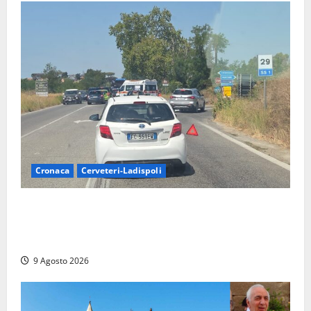
Cronaca
Cerveteri-Ladispoli
Grave incidente sull’Aurelia tra Ladispoli e
Torrimpietra, corsia per Civitavecchia bloccata per
due ore
9 Agosto 2026