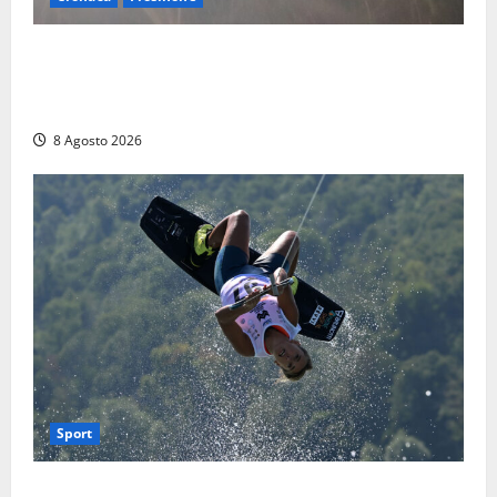
Escursionisti si perdono durante la bufera nelle
montagne di Sora. Elicottero bloccato, soccorsi da
terra
8 Agosto 2026
Sport
Rieti – Mondiali di Wakeboard 2026, Noa Gualtieri è