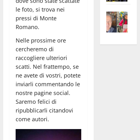
dove sono state scattate
apre
Area
le foto, si trova nei
Vite
la
sogl
pressi di Monte
–
rass
Isee
Romano.
A
atte
a
Omb
anc
26mi
Nelle prossime ore
Fest
Cont
euro
cercheremo di
Fron
Vald
per
raccogliere ulteriori
e
e
l’an
scatti. Nel frattempo, se
Gabb
Zang
acca
ne avete di vostri, potete
vis
202
inviarli commentando le
a
vis
nostre pagine social.
Saremo felici di
ripubblicarli citandovi
come autori.