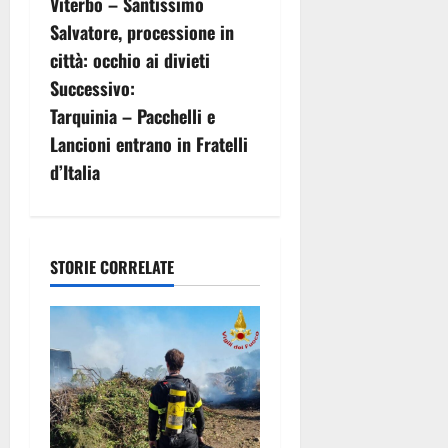
Viterbo – Santissimo
a
Salvatore, processione in
v
città: occhio ai divieti
Successivo:
i
Tarquinia – Pacchelli e
g
Lancioni entrano in Fratelli
d’Italia
a
z
i
STORIE CORRELATE
o
n
e
a