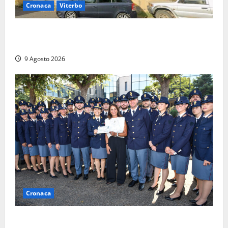
Cronaca
Viterbo
Morte della 23enne Benedetta all’ex consorzio
agrario, fatale il “festino” del compleanno
9 Agosto 2026
Cronaca
I giovani agenti della Polizia donano oltre 3mila