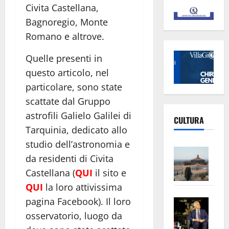
Civita Castellana,
Bagnoregio, Monte
Romano e altrove.
Quelle presenti in
questo articolo, nel
particolare, sono state
scattate dal Gruppo
astrofili Galielo Galilei di
CULTURA
Tarquinia, dedicato allo
studio dell’astronomia e
Vite
da residenti di Civita
–
Castellana (
QUI
il sito e
L’Un
QUI
la loro attivissima
ampl
Saba
pagina Facebook). Il loro
la
–
No
osservatorio, luogo da
Pian
Tax