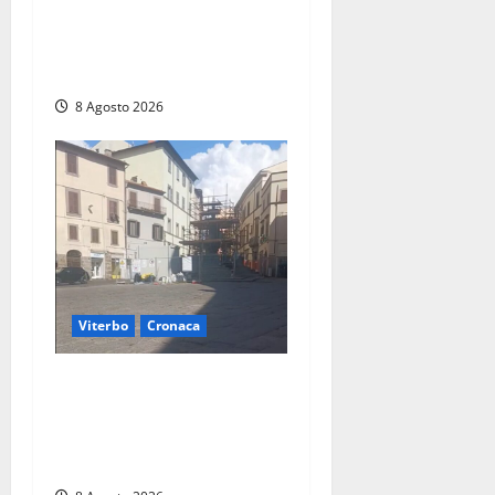
Montalto di Castro –
Svincolo dell’Aurelia chiuso
per incendio
8 Agosto 2026
Viterbo
Cronaca
Fontana Grande, la piazza
senza identità: «Tolte le
auto, il centro è morto. E
adesso cosa resta?»