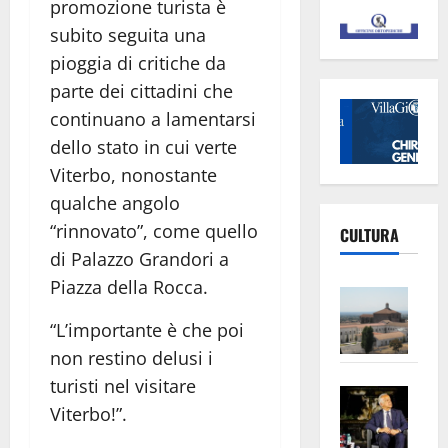
promozione turista è
subito seguita una
pioggia di critiche da
parte dei cittadini che
continuano a lamentarsi
dello stato in cui verte
Viterbo, nonostante
qualche angolo
“rinnovato”, come quello
CULTURA
di Palazzo Grandori a
Piazza della Rocca.
Vite
–
“L’importante è che poi
L’Un
non restino delusi i
ampl
turisti nel visitare
Saba
la
Viterbo!”.
–
No
Pian
Tax