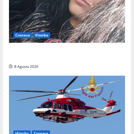
Cronaca
Viterbo
Aveva compiuto 23 anni ieri: Benedetta trovata
morta nell’ex Consorzio agrario
8 Agosto 2026
Viterbo
Cronaca