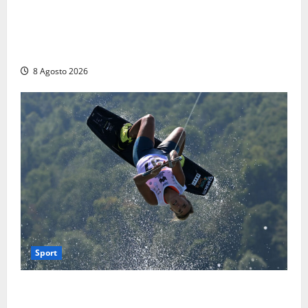
Escursionisti si perdono durante la bufera nelle
montagne di Sora. Elicottero bloccato, soccorsi da
terra
8 Agosto 2026
Sport
Rieti – Mondiali di Wakeboard 2026, Noa Gualtieri è
campione del mondo Under 14