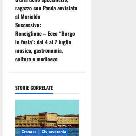
v
ragazzo con Panda avvistato
al Murialdo
i
Successivo:
g
Ronciglione – Ecco “Borgo
in festa”: dal 4 al 7 luglio
a
musica, gastronomia,
z
cultura e medioevo
i
o
STORIE CORRELATE
n
e
a
Cronaca
Civitavecchia