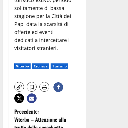
turistico estivo, periodo
solitamente di bassa
stagione per la Città dei
Papi data la scarsità di
offerte ed eventi
dedicati a intercettare i
visitatori stranieri.
Viterbo
Cronaca
Turismo
N
Precedente:
Viterbo – Attenzione alla
a
truffa dello specchietto,