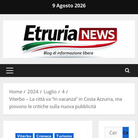
Vai
9 Agosto 2026
al
contenuto
Menu
principale
Home
2024
Luglio
4
Viterbo – La città va “in vacanza” in Costa Azzurra, ma
piovono le critiche sulla nuova pubblicità
Ricerca
Viterbo
Cronaca
Turismo