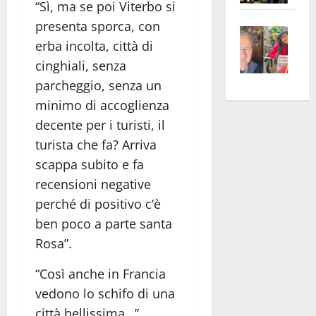
“Sì, ma se poi Viterbo si
apre
Area
presenta sporca, con
Vite
la
sogl
erba incolta, città di
–
rass
Isee
cinghiali, senza
A
atte
a
Omb
anc
26mi
parcheggio, senza un
Fest
Cont
euro
minimo di accoglienza
Fron
Vald
per
decente per i turisti, il
e
e
l’an
turista che fa? Arriva
Gabb
Zang
acca
scappa subito e fa
vis
202
recensioni negative
a
perché di positivo c’è
vis
ben poco a parte santa
Rosa”.
“Così anche in Francia
vedono lo schifo di una
città bellissima…”