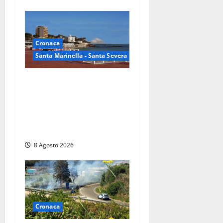
Cronaca
Santa Marinella - Santa Severa
Furti delle chiavi di casa
nelle auto, l’allarme arriva
anche a Santa Marinella:
“Grazie al libretto i ladri
trovano l’indirizzo”
8 Agosto 2026
Cronaca