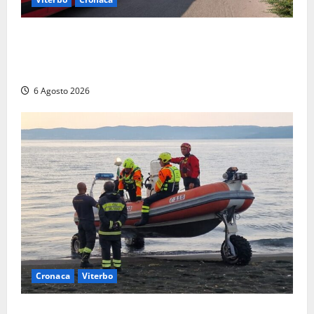
Viterbo, paura in via Murialdo: anziano minaccia di
lanciarsi dal settimo piano, salvato dai soccorritori
(FOTO)
6 Agosto 2026
Cronaca
Viterbo
Imbarcazione si capovolge al Lago di Bolsena,