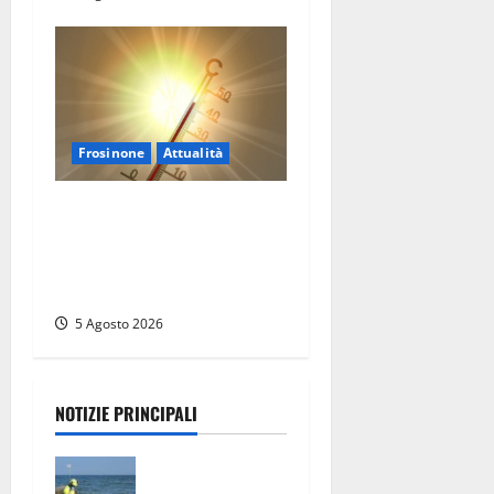
Frosinone
Attualità
Frosinone ‘brucia’ da un
mese: è record di afa e notti
tropicali. E i temporali
fanno danni
5 Agosto 2026
NOTIZIE PRINCIPALI
Tuffo vietato
dal pontile,