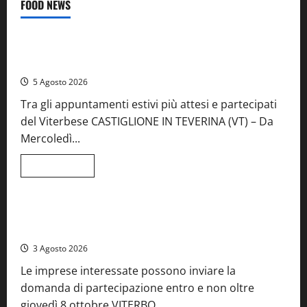
FOOD NEWS
Food News
Viterbo
A Castiglione in Teverina la 41esima festa del Vino: cantine
aperte, musica e spettacolo
5 Agosto 2026
Tra gli appuntamenti estivi più attesi e partecipati
del Viterbese CASTIGLIONE IN TEVERINA (VT) – Da
Mercoledì...
Leggi
Leggi tutto
di
Food News
più
su
A
Castiglione
Birre Preziose, aperte le iscrizioni al Concorso regionale
in
del Lazio
Teverina
la
3 Agosto 2026
41esima
festa
Le imprese interessate possono inviare la
del
Vino:
domanda di partecipazione entro e non oltre
cantine
aperte,
giovedì 8 ottobre VITERBO...