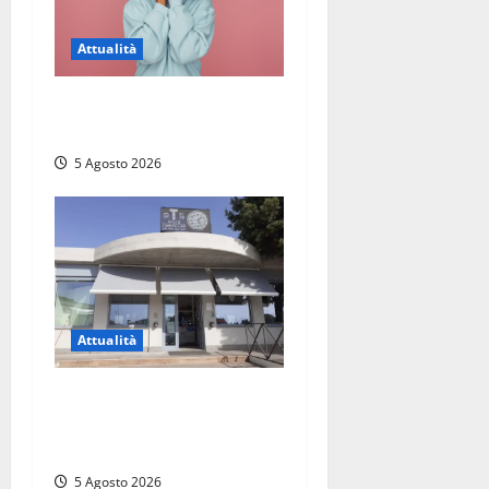
Attualità
Prestiti personali: tutte le
opportunità
5 Agosto 2026
Attualità
Il SuperEnalotto premia
Viterbo, una vincita al
Poggino
5 Agosto 2026