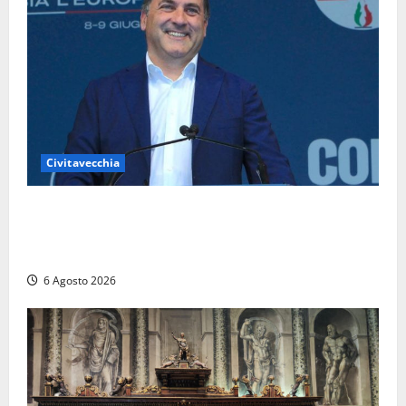
Civitavecchia
Civitavecchia – Fosso Crepacuore, Grasso (FdI): “Il
Comune sapeva del parere favorevole al rinnovo
dell’AIA e non ha informato il Consiglio”
6 Agosto 2026