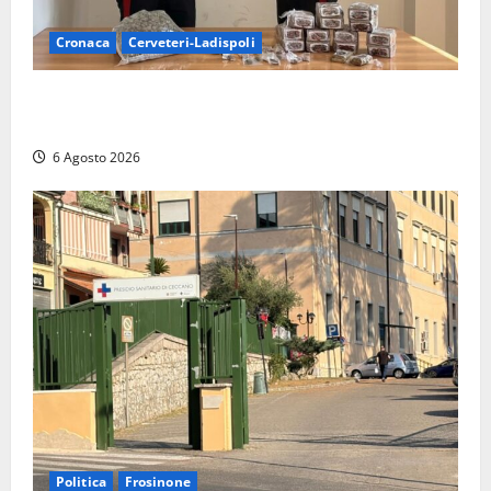
Cronaca
Cerveteri-Ladispoli
Blitz dei Carabinieri a Ladispoli: in una casa trovati
7 kg di hashish e una donna chiusa a chiave
6 Agosto 2026
Politica
Frosinone