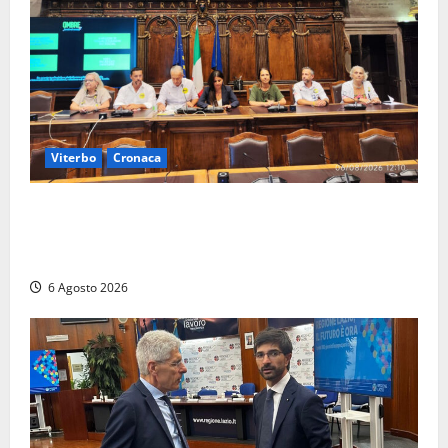
Viterbo
Cronaca
Viterbo – Ombre Festival chiude con successo e
pensa al futuro: “Ora progetto pilota per una Fiera
del Libro nella Tuscia”
6 Agosto 2026