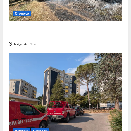
Cronaca
Principio di incendio nella Riserva del Lago di Vico:
sul posto tracce di bivacchi abusivi
6 Agosto 2026
Viterbo
Cronaca