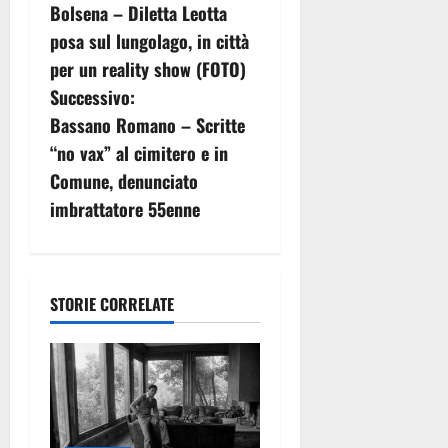
Bolsena – Diletta Leotta
a
posa sul lungolago, in città
v
per un reality show (FOTO)
Successivo:
i
Bassano Romano – Scritte
g
“no vax” al cimitero e in
Comune, denunciato
a
imbrattatore 55enne
z
i
STORIE CORRELATE
o
n
e