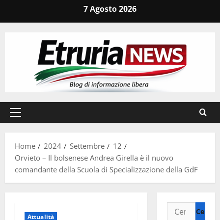
Vai
7 Agosto 2026
al
contenuto
Menu
principale
Home
2024
Settembre
12
Orvieto – Il bolsenese Andrea Girella è il nuovo
comandante della Scuola di Specializzazione della GdF
Ricerca
Attualità