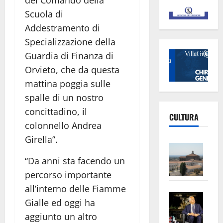
del Comando della
Scuola di
Addestramento di
Specializzazione della
Guardia di Finanza di
Orvieto, che da questa
mattina poggia sulle
spalle di un nostro
concittadino, il
CULTURA
colonnello Andrea
Girella”.
Vite
–
“Da anni sta facendo un
L’Un
percorso importante
ampl
all’interno delle Fiamme
Saba
la
Gialle ed oggi ha
–
No
aggiunto un altro
Pian
Tax