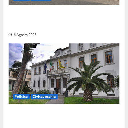
Ceccano, Sanità: la Regione e il centrodestra
‘firmano’ il decreto per la Casa della Comunità e
rivendicano la vittoria politica
6 Agosto 2026
Politica
Civitavecchia
Civitavecchia – Fratelli d’Italia sulle Terme Imperiali:
“Piendibene e Cangani spieghino perché stanno
bloccando un’occasione storica”