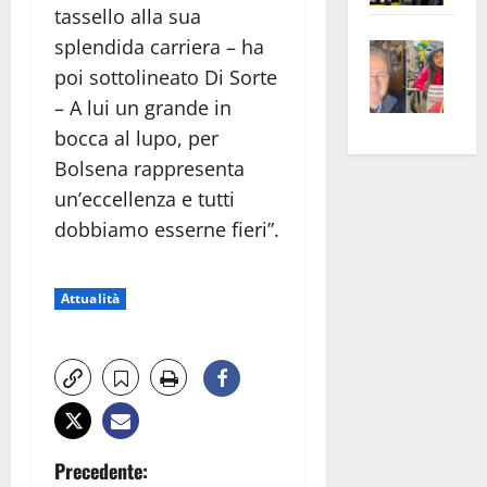
tassello alla sua
apre
Area
splendida carriera – ha
Vite
la
sogl
–
rass
Isee
poi sottolineato Di Sorte
A
atte
a
– A lui un grande in
Omb
anc
26mi
bocca al lupo, per
Fest
Cont
euro
Bolsena rappresenta
Fron
Vald
per
un’eccellenza e tutti
e
e
l’an
dobbiamo esserne fieri”.
Gabb
Zang
acca
vis
202
a
Attualità
vis
N
Precedente: