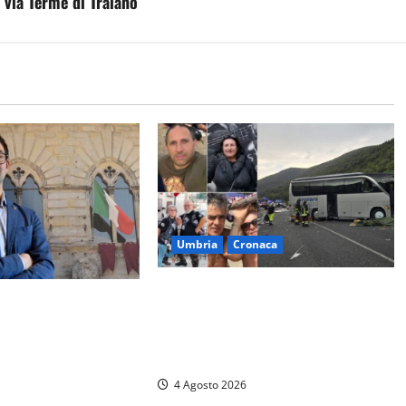
 via Terme di Traiano
Umbria
Cronaca
Strage sulla Rieti-Terni, il bilancio
oni (Lega): “A Città
si aggrava ancora: sette morti e
menta la TARI mentre
oltre 30 feriti. Una vittima è
iminuisce”
deceduta in ospedale
4 Agosto 2026