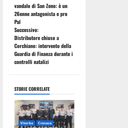
a
vandalo di San Zeno: è un
v
26enne antagonista e pro
Pal
i
Successivo:
g
Distributore chiuso a
Corchiano: intervento della
a
Guardia di Finanza durante i
z
controlli natalizi
i
o
STORIE CORRELATE
n
e
a
Viterbo
Cronaca