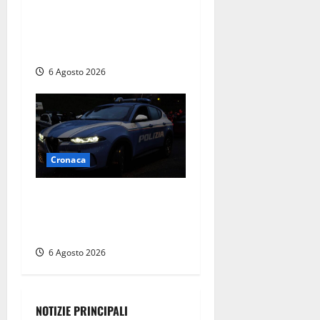
cocaina durante un
controllo della Guardia di
Finanza
6 Agosto 2026
Cronaca
Verbania – Lite degenera:
55enne accoltellato, è
ricoverato in ospedale
6 Agosto 2026
NOTIZIE PRINCIPALI