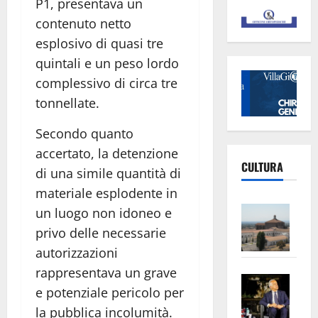
P1, presentava un
contenuto netto
esplosivo di quasi tre
quintali e un peso lordo
complessivo di circa tre
tonnellate.
Secondo quanto
accertato, la detenzione
CULTURA
di una simile quantità di
materiale esplodente in
Vite
un luogo non idoneo e
–
privo delle necessarie
L’Un
autorizzazioni
ampl
rappresentava un grave
Saba
la
e potenziale pericolo per
–
No
la pubblica incolumità.
Pian
Tax