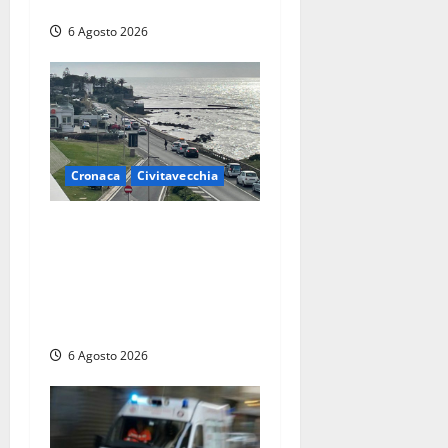
lungolago
6 Agosto 2026
Cronaca
Civitavecchia
Civitavecchia – La
segnalazione di una cliente
del supermercato:
“Qualcuno ha rovistato nella
mia auto”
6 Agosto 2026