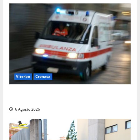
Viterbo
Cronaca
Viterbo, cade dal camion della raccolta rifiuti:
operatore trasportato in ospedale
6 Agosto 2026