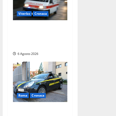
Viterbo
Cronaca
Viterbo, cade dal camion
della raccolta rifiuti:
operatore trasportato in
ospedale
6 Agosto 2026
Roma
Cronaca
Roma – Tor Sapienza,
fermato pusher con crack e