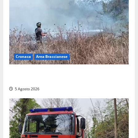
Cronaca
Area Braccianese
Vasto incendio ad Anguillara, fiamme vicino alle
abitazioni: mobilitati i Vigili del fuoco
5 Agosto 2026