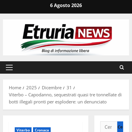
Vai
6 Agosto 2026
al
contenuto
Menu
principale
Home
2025
Dicembre
31
Viterbo – Capodanno, sequestrati quasi tre tonnellate di
botti illegali pronti per esplodere: un denunciato
Ricerca
Viterbo
Cronaca