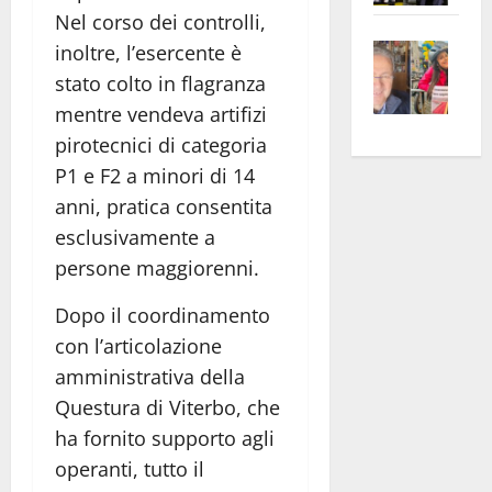
Nel corso dei controlli,
apre
Area
Vite
la
sogl
inoltre, l’esercente è
–
rass
Isee
stato colto in flagranza
A
atte
a
mentre vendeva artifizi
Omb
anc
26mi
pirotecnici di categoria
Fest
Cont
euro
P1 e F2 a minori di 14
Fron
Vald
per
anni, pratica consentita
e
e
l’an
esclusivamente a
Gabb
Zang
acca
persone maggiorenni.
vis
202
a
Dopo il coordinamento
vis
con l’articolazione
amministrativa della
Questura di Viterbo, che
ha fornito supporto agli
operanti, tutto il