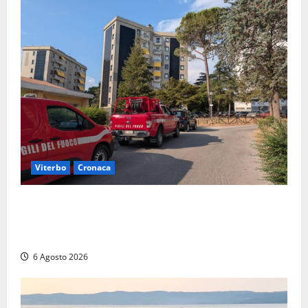
Viterbo
Cronaca
Viterbo, paura in via Murialdo: anziano minaccia di
lanciarsi dal settimo piano, salvato dai soccorritori
(FOTO)
6 Agosto 2026