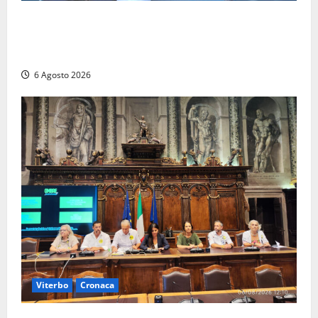
Civitavecchia – Fosso Crepacuore, Grasso (FdI): “Il
Comune sapeva del parere favorevole al rinnovo
dell’AIA e non ha informato il Consiglio”
6 Agosto 2026
Viterbo
Cronaca