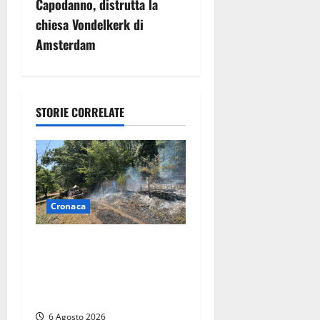
Capodanno, distrutta la
a
chiesa Vondelkerk di
z
Amsterdam
i
o
STORIE CORRELATE
n
e
a
Cronaca
r
Principio di incendio nella
t
Riserva del Lago di Vico: sul
posto tracce di bivacchi
i
abusivi
c
6 Agosto 2026