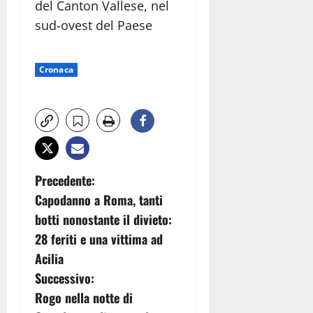
del Canton Vallese, nel
sud-ovest del Paese
Cronaca
N
Precedente:
Capodanno a Roma, tanti
a
botti nonostante il divieto:
v
28 feriti e una vittima ad
Acilia
i
Successivo:
g
Rogo nella notte di