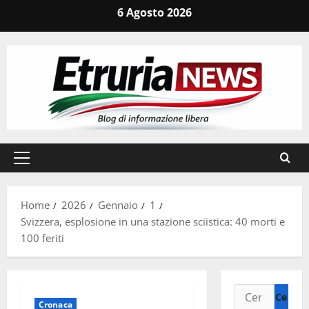
Vai
6 Agosto 2026
al
contenuto
Menu
principale
Home
2026
Gennaio
1
Svizzera, esplosione in una stazione sciistica: 40 morti e
100 feriti
Ricerca
Cronaca