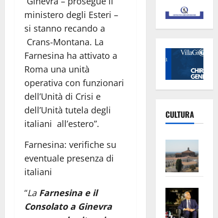
Ginevra – prosegue il
ministero degli Esteri –
si stanno recando a
Crans-Montana. La
Farnesina ha attivato a
Roma una unità
operativa con funzionari
dell’Unità di Crisi e
dell’Unità tutela degli
CULTURA
italiani all’estero”.
Vite
Farnesina: verifiche su
–
eventuale presenza di
L’Un
italiani
ampl
Saba
la
“
La
Farnesina e il
–
No
Consolato a Ginevra
Pian
Tax