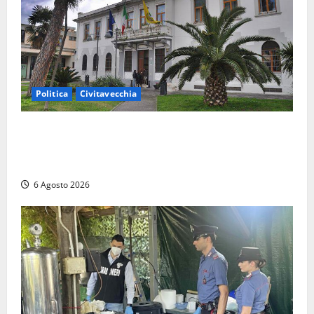
Politica
Civitavecchia
Civitavecchia – Fratelli d’Italia sulle Terme Imperiali:
“Piendibene e Cangani spieghino perché stanno
bloccando un’occasione storica”
6 Agosto 2026