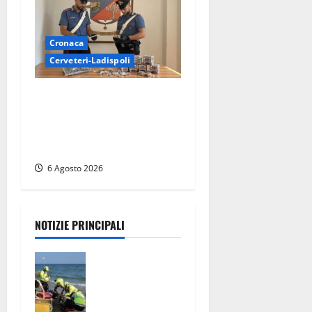
Cronaca
Cerveteri-Ladispoli
Blitz dei Carabinieri a
Ladispoli: in una casa
trovati 7 kg di hashish e una
donna chiusa a chiave
6 Agosto 2026
NOTIZIE PRINCIPALI
Tuffo vietato
dal pontile,
muore un
17enne dopo