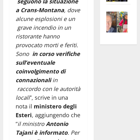
seguono la situazione
apre
Area
a Crans-Montana
, dove
Vite
la
sogl
alcune esplosioni e un
–
rass
Isee
grave incendio in un
A
atte
a
ristorante hanno
Omb
anc
26mi
Fest
provocato morti e feriti.
Cont
euro
Fron
Vald
per
Sono
in corso verifiche
e
e
l’an
sull’eventuale
Gabb
Zang
acca
coinvolgimento di
vis
202
connazionali
in
a
raccordo con le autorità
vis
locali
”, scrive in una
nota il
ministero degli
Esteri
, aggiungendo che
“
il ministro
Antonio
Tajani è informato
. Per