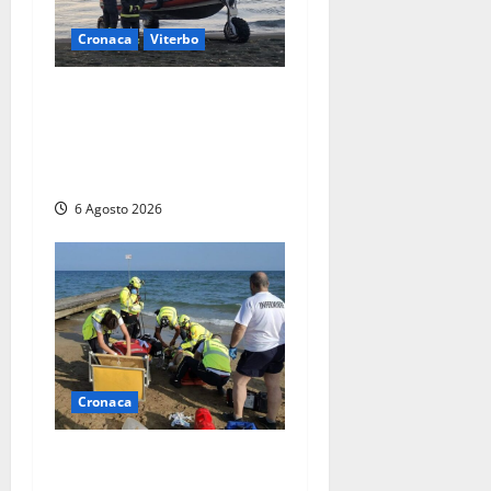
Cronaca
Viterbo
Imbarcazione si capovolge
al Lago di Bolsena, quattro
persone messe in salvo dai
vigili del fuoco
6 Agosto 2026
Cronaca
Tuffo vietato dal pontile,
muore un 17enne dopo