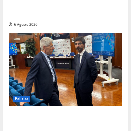
Viterbo – Ombre Festival chiude con successo e
pensa al futuro: “Ora progetto pilota per una Fiera
del Libro nella Tuscia”
6 Agosto 2026
Politica
Sicurezza nei Comuni del Lazio, il consigliere
Sabatini (FdI) presenta proposta di legge per alzare
la qualità della vita