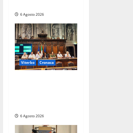
quattro giorni di agonia
6 Agosto 2026
Viterbo
Cronaca
Viterbo – Ombre Festival
chiude con successo e
pensa al futuro: “Ora
progetto pilota per una
Fiera del Libro nella Tuscia”
6 Agosto 2026