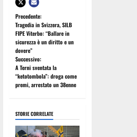
N
Precedente:
Tragedia in Svizzera, SILB
a
FIPE Viterbo: “Ballare in
v
sicurezza è un diritto e un
dovere”
i
Successivo:
g
A Terni sventata la
“ketotombola”: droga come
a
premi, arrestato un 38enne
z
i
STORIE CORRELATE
o
n