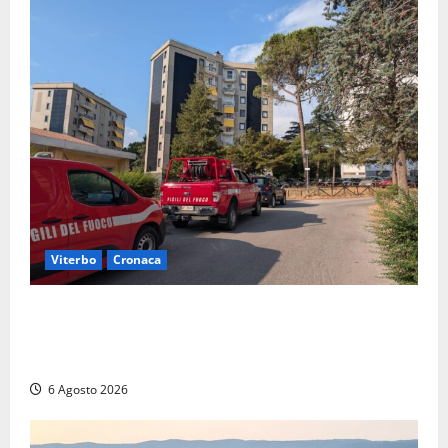
Viterbo
Cronaca
Viterbo, paura in via Murialdo: anziano minaccia di
lanciarsi dal settimo piano, salvato dai soccorritori
(FOTO)
6 Agosto 2026