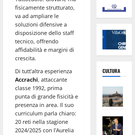
fisicamente strutturato,
va ad ampliare le
soluzioni difensive a
disposizione dello staff
tecnico, offrendo
affidabilità e margini di
crescita.
CULTURA
Di tutt’altra esperienza
Accrachi
, attaccante
classe 1992, prima
Vite
–
punta di grande fisicità e
L’Un
presenza in area. Il suo
ampl
curriculum parla chiaro:
Saba
la
20 reti nella stagione
–
No
2024/2025 con l’Aurelia
Pian
Tax