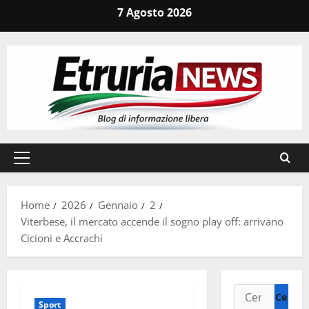
Vai
7 Agosto 2026
al
contenuto
Menu
principale
Home
2026
Gennaio
2
Viterbese, il mercato accende il sogno play off: arrivano
Cicioni e Accrachi
Ricerca
Sport