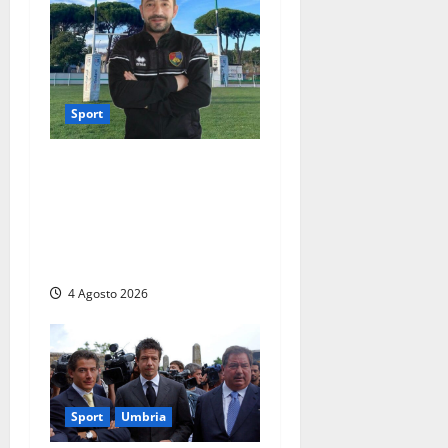
Sport
Viterbo – Rugby Lions Alto
Lazio, cambio al vertice:
Marco Lanzi nuovo
presidente dopo le
dimissioni di Morgantini
4 Agosto 2026
Sport
Umbria