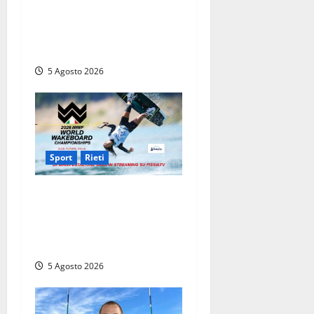
riparte quasi da zero: al via
la preparazione verso
l’Eccellenza 2026/27
5 Agosto 2026
Sport
Rieti
Mondiali di Wakeboard
2026: al via le gare sul Lago
del Salto e grande festa
d’apertura a Rieti
5 Agosto 2026