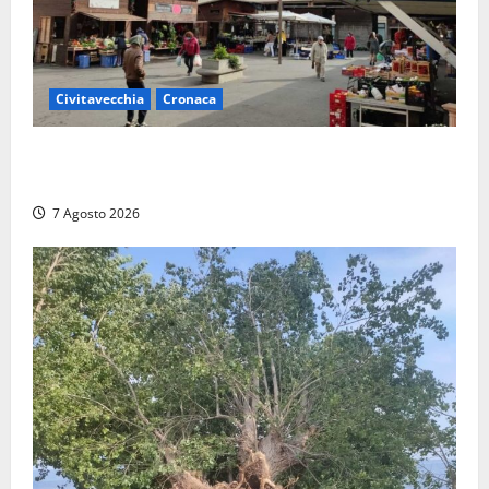
Civitavecchia
Cronaca
Civitavecchia, lavori al Mercato: modifiche alla
viabilità prorogate (almeno) fino al 31 dicembre
7 Agosto 2026