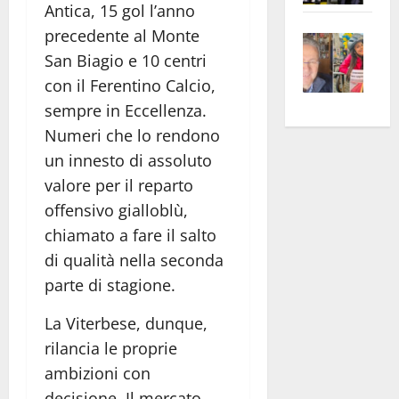
Antica, 15 gol l’anno
apre
Area
precedente al Monte
Vite
la
sogl
San Biagio e 10 centri
–
rass
Isee
A
atte
a
con il Ferentino Calcio,
Omb
anc
26mi
sempre in Eccellenza.
Fest
Cont
euro
Numeri che lo rendono
Fron
Vald
per
un innesto di assoluto
e
e
l’an
valore per il reparto
Gabb
Zang
acca
offensivo gialloblù,
vis
202
chiamato a fare il salto
a
di qualità nella seconda
vis
parte di stagione.
La Viterbese, dunque,
rilancia le proprie
ambizioni con
decisione. Il mercato