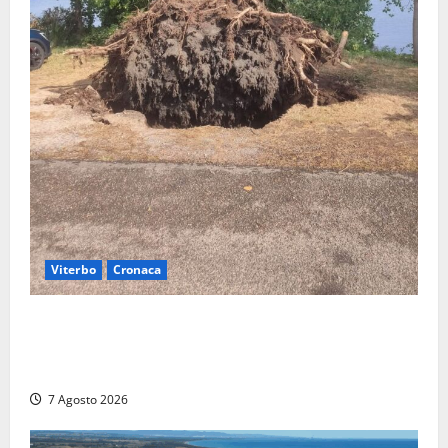
Viterbo
Cronaca
Gradoli – Il maltempo devasta il lungolago: alberi
giganteschi abbattuti e auto distrutte. Sfiorata la
tragedia (FOTO)
7 Agosto 2026