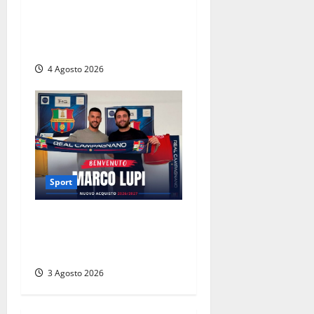
Gaucci is back: il Perugia
torna di famiglia, e il primo
atto è già un caso
4 Agosto 2026
Sport
Real Campagnano, ufficiale
l’arrivo di Marco Lupi: colpo
d’esperienza in attacco
3 Agosto 2026