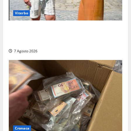
Viterbo
Viterbo, il centro storico si svuota e il video della
sindaca fa infuriare i commercianti: «Ma quali
turisti?»
7 Agosto 2026
Cronaca