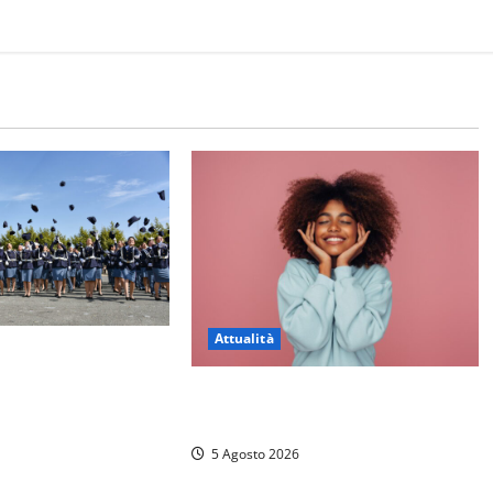
Attualità
r il 233esimo corso
ella Polizia di Stato,
Prestiti personali: tutte le
Mattia Salvati di
opportunità
stro
5 Agosto 2026