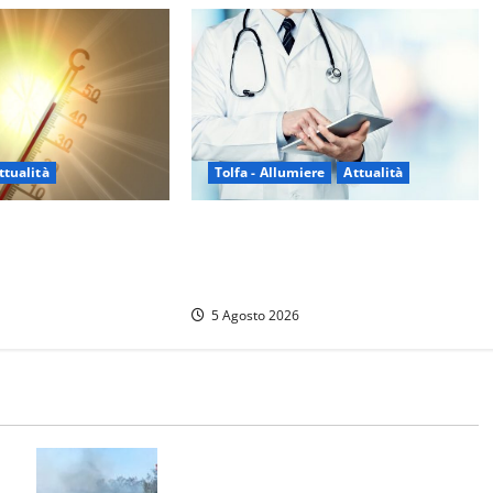
Tolfa - Allumiere
Attualità
ttualità
Tolfa – Medico di base assente e
cia’ da un mese: è
nessun sostituto: disagi per oltre
 notti tropicali. E i
mille assistiti
no danni
5 Agosto 2026
e
Vasto incendio ad Anguillara, fiamme