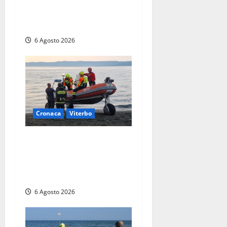
di lanciarsi dal settimo
piano, salvato dai
soccorritori (FOTO)
6 Agosto 2026
Cronaca
Viterbo
Imbarcazione si capovolge
al Lago di Bolsena, quattro
persone messe in salvo dai
vigili del fuoco
6 Agosto 2026