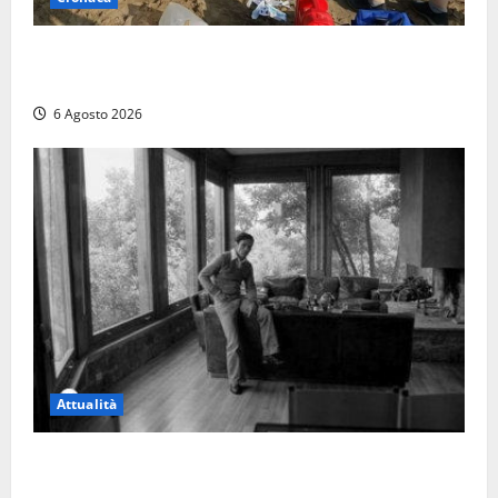
Tuffo vietato dal pontile, muore un 17enne dopo
quattro giorni di agonia
6 Agosto 2026
Attualità
Torre di Chia, l’Università Agraria risponde alle
polemiche: “Non è un esproprio, è l’esecuzione di