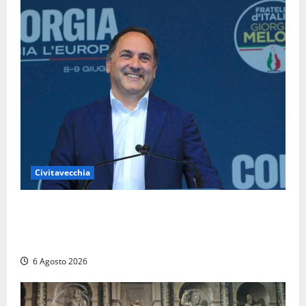
Civitavecchia
Civitavecchia – Fosso Crepacuore, Grasso (FdI): “Il
Comune sapeva del parere favorevole al rinnovo
dell’AIA e non ha informato il Consiglio”
6 Agosto 2026