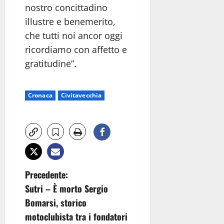
nostro concittadino
illustre e benemerito,
che tutti noi ancor oggi
ricordiamo con affetto e
gratitudine”.
Cronaca
Civitavecchia
N
Precedente:
Sutri – È morto Sergio
a
Bomarsi, storico
v
motoclubista tra i fondatori