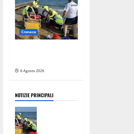
Cronaca
Tuffo vietato dal pontile,
muore un 17enne dopo
quattro giorni di agonia
6 Agosto 2026
NOTIZIE PRINCIPALI
Tuffo vietato
dal pontile,
muore un
17enne dopo