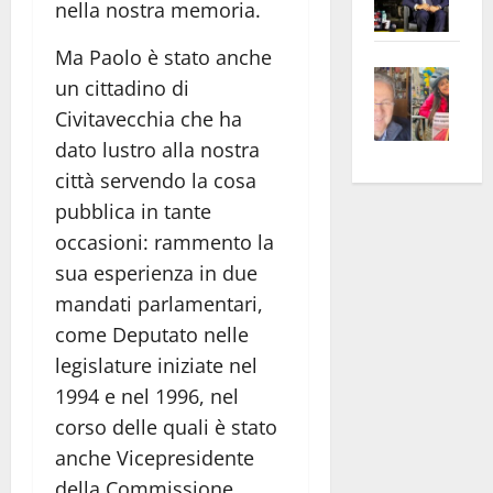
nella nostra memoria.
Pian
Tax
apre
Area
Ma Paolo è stato anche
Vite
la
sogl
un cittadino di
–
rass
Isee
Civitavecchia che ha
A
atte
a
dato lustro alla nostra
Omb
anc
26mi
città servendo la cosa
Fest
Cont
euro
pubblica in tante
Fron
Vald
per
e
e
l’an
occasioni: rammento la
Gabb
Zang
acca
sua esperienza in due
vis
202
mandati parlamentari,
a
come Deputato nelle
vis
legislature iniziate nel
1994 e nel 1996, nel
corso delle quali è stato
anche Vicepresidente
della Commissione