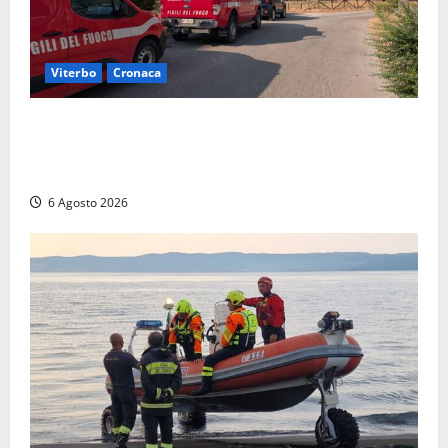
Viterbo
Cronaca
Viterbo, paura in via Murialdo: anziano minaccia di
lanciarsi dal settimo piano, salvato dai soccorritori
(FOTO)
6 Agosto 2026