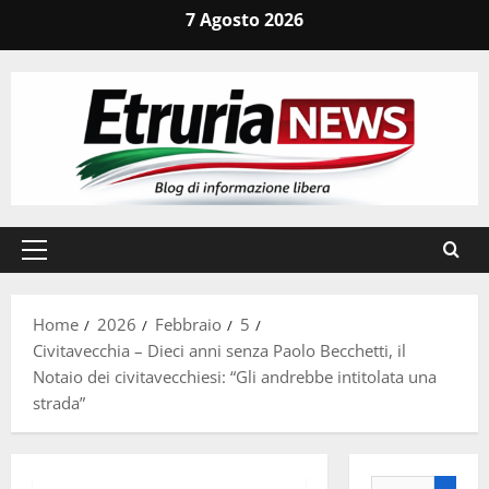
Vai
7 Agosto 2026
al
contenuto
Menu
principale
Home
2026
Febbraio
5
Civitavecchia – Dieci anni senza Paolo Becchetti, il
Notaio dei civitavecchiesi: “Gli andrebbe intitolata una
strada”
Ricerca