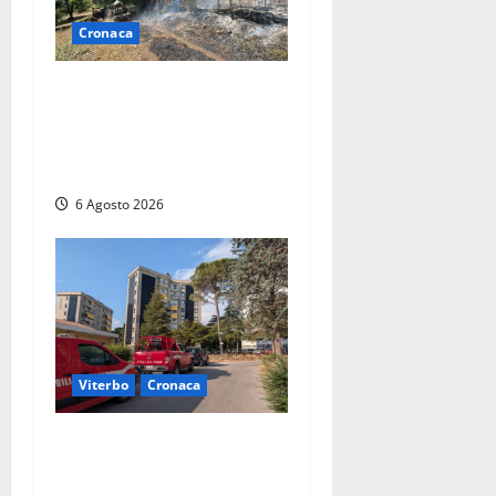
Cronaca
Principio di incendio nella
Riserva del Lago di Vico: sul
posto tracce di bivacchi
abusivi
6 Agosto 2026
Viterbo
Cronaca
Viterbo, paura in via
Murialdo: anziano minaccia