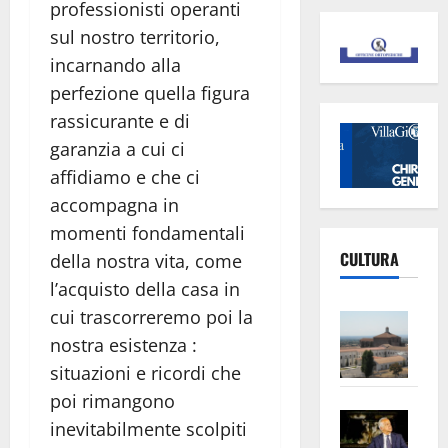
professionisti operanti
sul nostro territorio,
incarnando alla
perfezione quella figura
rassicurante e di
garanzia a cui ci
affidiamo e che ci
accompagna in
momenti fondamentali
CULTURA
della nostra vita, come
l’acquisto della casa in
cui trascorreremo poi la
Vite
–
nostra esistenza :
L’Un
situazioni e ricordi che
ampl
poi rimangono
Saba
la
inevitabilmente scolpiti
–
No