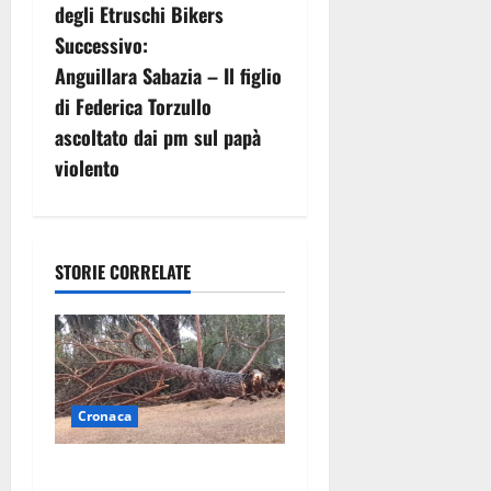
degli Etruschi Bikers
i
Successivo:
g
Anguillara Sabazia – Il figlio
di Federica Torzullo
a
ascoltato dai pm sul papà
z
violento
i
o
STORIE CORRELATE
n
e
a
Cronaca
r
Maltempo su Civita