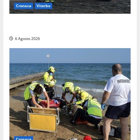
Cronaca
Viterbo
Imbarcazione si capovolge al Lago di Bolsena,
quattro persone messe in salvo dai vigili del fuoco
6 Agosto 2026
Cronaca