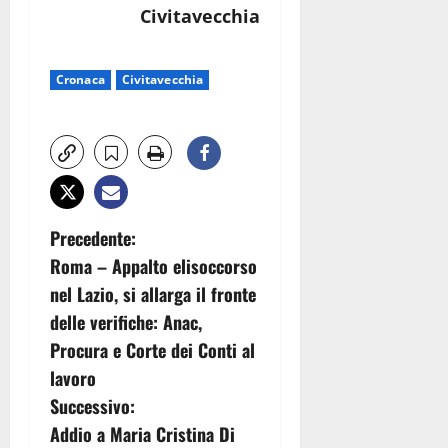
Civitavecchia
Cronaca
Civitavecchia
N
Precedente:
Roma – Appalto elisoccorso
a
nel Lazio, si allarga il fronte
v
delle verifiche: Anac,
Procura e Corte dei Conti al
i
lavoro
g
Successivo:
Addio a Maria Cristina Di