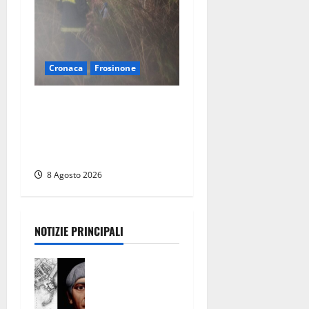
Cronaca
Frosinone
Escursionisti si perdono
durante la bufera nelle
montagne di Sora. Elicottero
bloccato, soccorsi da terra
8 Agosto 2026
NOTIZIE PRINCIPALI
Tra l’8 e il 9
agosto del
117 moriva