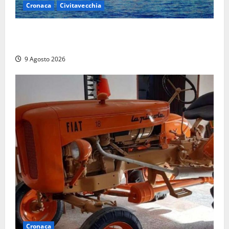
Cronaca
Civitavecchia
Istituto Santa Cecilia, stop agli infermieri di notte:
la preoccupazione di famiglie e pazienti
9 Agosto 2026
Cronaca