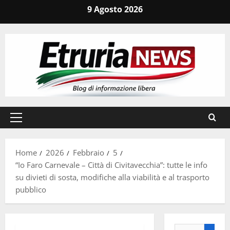
Vai
9 Agosto 2026
al
contenuto
Menu
principale
Home
2026
Febbraio
5
“Io Faro Carnevale – Città di Civitavecchia”: tutte le info
su divieti di sosta, modifiche alla viabilità e al trasporto
pubblico
Ricerca