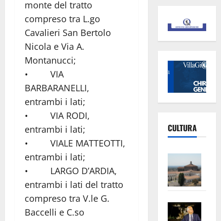
monte del tratto
compreso tra L.go
Cavalieri San Bertolo
Nicola e Via A.
Montanucci;
• VIA
BARBARANELLI,
entrambi i lati;
• VIA RODI,
CULTURA
entrambi i lati;
• VIALE MATTEOTTI,
entrambi i lati;
Vite
–
• LARGO D’ARDIA,
L’Un
entrambi i lati del tratto
ampl
compreso tra V.le G.
Saba
la
Baccelli e C.so
–
No