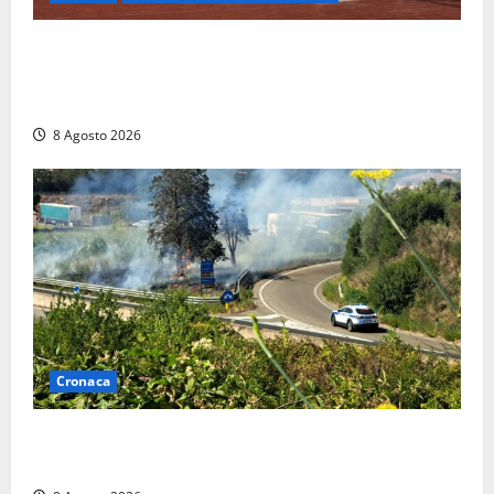
Furti delle chiavi di casa nelle auto, l’allarme arriva
anche a Santa Marinella: “Grazie al libretto i ladri
trovano l’indirizzo”
8 Agosto 2026
Cronaca
Montalto di Castro – Svincolo dell’Aurelia chiuso per
incendio