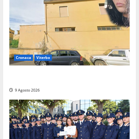
Cronaca
Viterbo
Morte della 23enne Benedetta all’ex consorzio
agrario, fatale il “festino” del compleanno
9 Agosto 2026