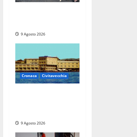
I giovani agenti della Polizia
donano oltre 3mila euro in
beneficenza
9 Agosto 2026
Cronaca
Civitavecchia
Istituto Santa Cecilia, stop
agli infermieri di notte: la
preoccupazione di famiglie
e pazienti
9 Agosto 2026