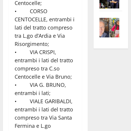
Centocelle;
Pian
Tax
• CORSO
apre
Area
CENTOCELLE, entrambi i
Vite
la
sogl
–
lati del tratto compreso
rass
Isee
A
atte
a
tra L.go d’Ardia e Via
Omb
anc
26mi
Risorgimento;
Fest
Cont
euro
• VIA CRISPI,
Fron
Vald
per
entrambi i lati del tratto
e
e
l’an
compreso tra C.so
Gabb
Zang
acca
Centocelle e Via Bruno;
vis
202
• VIA G. BRUNO,
a
entrambi i lati;
vis
• VIALE GARIBALDI,
entrambi i lati del tratto
compreso tra Via Santa
Fermina e L.go