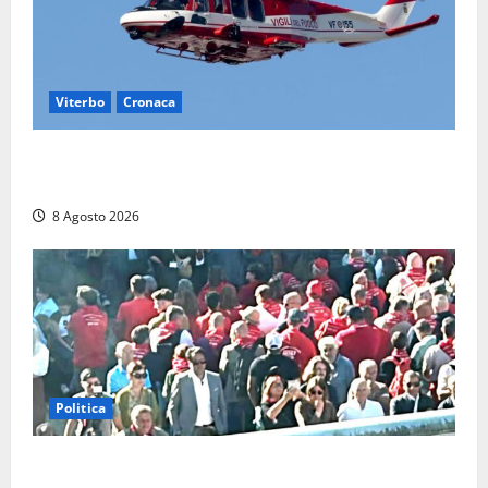
Viterbo
Cronaca
Piccolo aereo precipita a Sutri, ricerche in corso
dopo la segnalazione
8 Agosto 2026
Politica
“Cgil volta le spalle a La Russa e Sberna” a