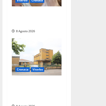
Viterbo
Cronaca
Brutto incidente stradale
per Alessio Fiorillo: Viterbo
si stringe al suo “ciuffo”
8 Agosto 2026
Cronaca
Viterbo
Viterbo, giovane donna
trovata morta nell’ex
Consorzio agrario sulla
Teverina