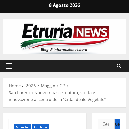
Vai
8 Agosto 2026
al
contenuto
Menu
principale
Home
2026
Maggio
27
San Lorenzo Nuovo rinasce: natura, storia e
innovazione al centro della “Città Ideale Vegetale”
Ricerca
Viterbo
Cultura