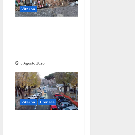
Viterbo
La denuncia di un
commerciante: «Al Sacrario
tra degrado e paura, i miei
figli rischiano di perdere
tutto»
8 Agosto 2026
Viterbo
Cronaca
Ancora problemi a Viale
Trento, uomo con precedenti
arrestato per violenza e