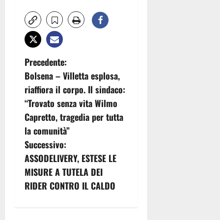
N
Precedente:
Bolsena – Villetta esplosa,
a
riaffiora il corpo. Il sindaco:
v
“Trovato senza vita Wilmo
Capretto, tragedia per tutta
i
la comunità”
g
Successivo:
ASSODELIVERY, ESTESE LE
a
MISURE A TUTELA DEI
z
RIDER CONTRO IL CALDO
i