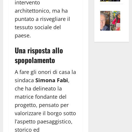
intervento
apre
Area
architettonico, ma ha
Vite
la
sogl
puntato a risvegliare il
–
rass
Isee
tessuto sociale del
A
atte
a
Omb
paese.
anc
26mi
Fest
Cont
euro
Una risposta allo
Fron
Vald
per
e
e
l’an
spopolamento
Gabb
Zang
acca
A fare gli onori di casa la
vis
202
a
sindaca
Simona Fabi
,
vis
che ha delineato la
matrice fondante del
progetto, pensato per
valorizzare il borgo sotto
l’aspetto paesaggistico,
storico ed