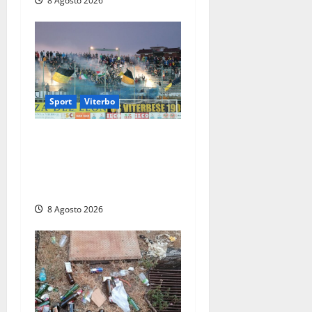
8 Agosto 2026
Sport
Viterbo
La Viterbese riparte dalla
Serie D: tre amichevoli a
Chianciano, poi il debutto in
Coppa Italia con l’Anzio
8 Agosto 2026