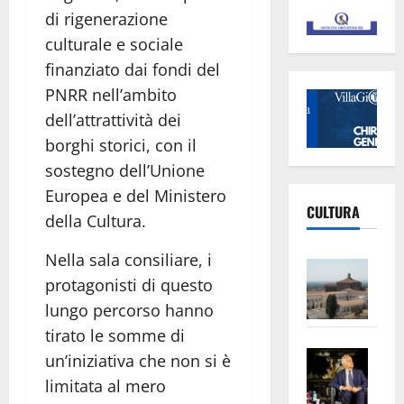
di rigenerazione
culturale e sociale
finanziato dai fondi del
PNRR nell’ambito
dell’attrattività dei
borghi storici, con il
sostegno dell’Unione
Europea e del Ministero
CULTURA
della Cultura
.
Nella sala consiliare, i
Vite
protagonisti di questo
–
lungo percorso hanno
L’Un
ampl
tirato le somme di
Saba
la
un’iniziativa che non si è
–
No
limitata al mero
Pian
Tax