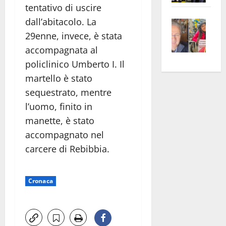
tentativo di uscire
apre
Area
dall’abitacolo. La
Vite
la
sogl
–
rass
29enne, invece, è stata
Isee
A
atte
a
accompagnata al
Omb
anc
26mi
policlinico Umberto I. Il
Fest
Cont
euro
martello è stato
Fron
Vald
per
sequestrato, mentre
e
e
l’an
l’uomo, finito in
Gabb
Zang
acca
manette, è stato
vis
202
accompagnato nel
a
vis
carcere di Rebibbia.
Cronaca