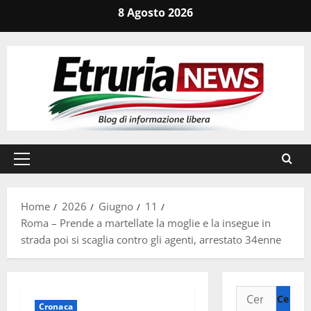
Vai
8 Agosto 2026
al
contenuto
Menu
principale
Home
2026
Giugno
11
Roma – Prende a martellate la moglie e la insegue in
strada poi si scaglia contro gli agenti, arrestato 34enne
Ricerca
Cronaca