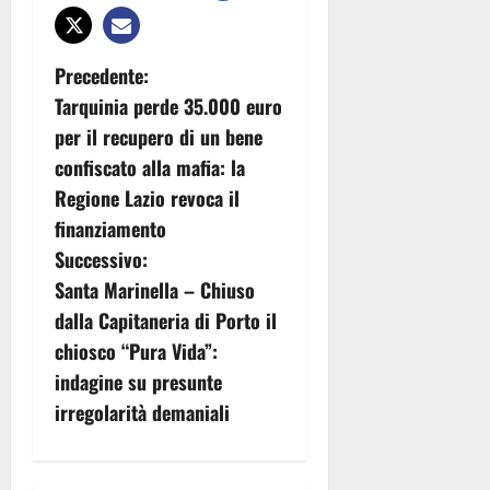
N
Precedente:
Tarquinia perde 35.000 euro
a
per il recupero di un bene
v
confiscato alla mafia: la
Regione Lazio revoca il
i
finanziamento
g
Successivo:
Santa Marinella – Chiuso
a
dalla Capitaneria di Porto il
z
chiosco “Pura Vida”:
indagine su presunte
i
irregolarità demaniali
o