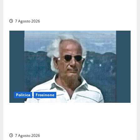
Montefiascone: volano stracci tra Manzi, Paolini e De
Santis “in diretta” social
7 Agosto 2026
Politica
Frosinone
Verso le elezioni di Frosinone, il Polo Civico si
allarga ancora: ufficiale l’ingresso di Giorgio
Ceccarelli dopo Emanuela Turri
7 Agosto 2026