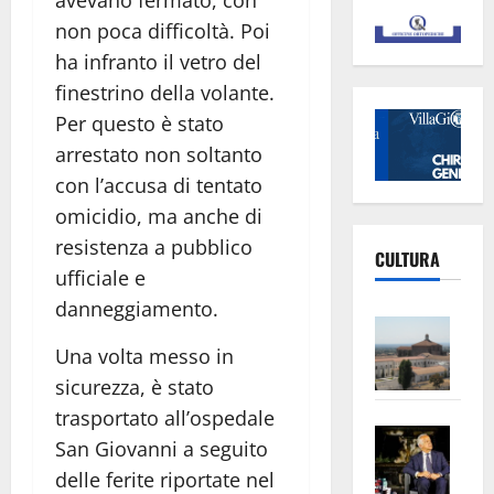
non poca difficoltà. Poi
ha infranto il vetro del
finestrino della volante.
Per questo è stato
arrestato non soltanto
con l’accusa di tentato
omicidio, ma anche di
resistenza a pubblico
CULTURA
ufficiale e
danneggiamento.
Vite
–
Una volta messo in
L’Un
sicurezza, è stato
ampl
trasportato all’ospedale
Saba
la
San Giovanni a seguito
–
No
delle ferite riportate nel
Pian
Tax