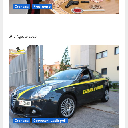
Cronaca
Frosinone
Assalto armato al Conad di Ceccano: lo schianto in
camper e l’arresto lampo a Frosinone
7 Agosto 2026
Cronaca
Cerveteri-Ladispoli