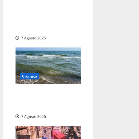
Aggredisce il padre con un
coltello perché non gli dà i
soldi, arrestato a Fregene
ragazzo di 26 anni
7 Agosto 2026
Cronaca
Montalto Marina, schiuma e
acqua colorata in mare:
Arpa Lazio fa chiarezza
7 Agosto 2026