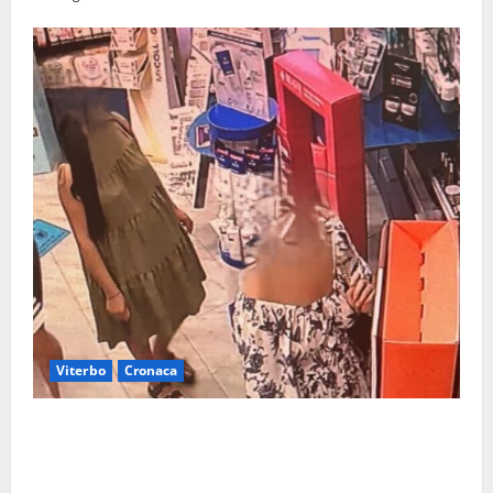
Viterbo
Cronaca
Svaligiano una farmacia a Viterbo davanti alle
telecamere, poi commettono altri furti a Orte: è
caccia a due donne