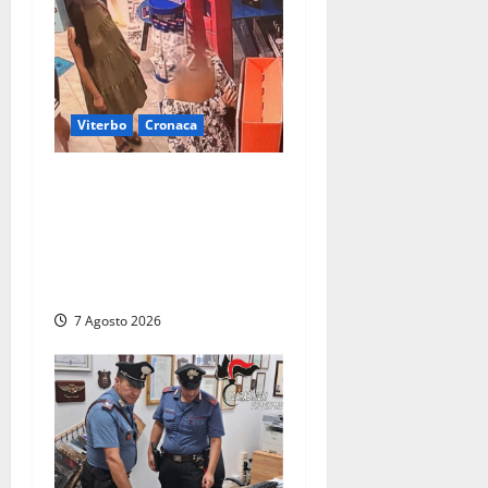
Viterbo
Cronaca
Svaligiano una farmacia a
Viterbo davanti alle
telecamere, poi commettono
altri furti a Orte: è caccia a
due donne
7 Agosto 2026